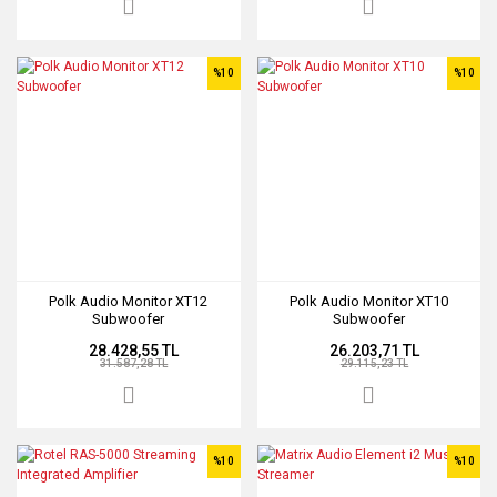
%10
%10
Polk Audio Monitor XT12
Polk Audio Monitor XT10
Subwoofer
Subwoofer
28.428,55 TL
26.203,71 TL
31.587,28 TL
29.115,23 TL
%10
%10