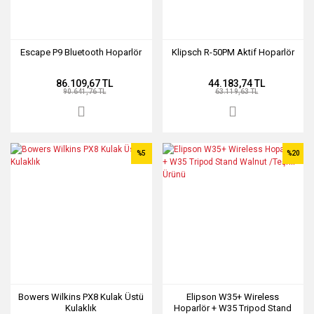
Escape P9 Bluetooth Hoparlör
Klipsch R-50PM Aktif Hoparlör
86.109,67 TL
44.183,74 TL
90.641,76 TL
63.119,63 TL
%5
%20
Bowers Wilkins PX8 Kulak Üstü
Elipson W35+ Wireless
Kulaklık
Hoparlör + W35 Tripod Stand