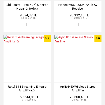
Jbl Control 1 Pro 5.25'' Monitor
Pioneer VSX-LX305 9.2 Ch AV
Hoparlör (Adet)
Receiver
9.594,37 TL
90.312,15 TL
13.706,24 TL
112.890,19 TL
%10
%21
Rotel S14 Streaming Entegre
Arylic H50 Wireless Stereo
Amplifikatör
Amplifier
159.634,83 TL
20.600,40 TL
177.372,03 TL
26.093,84 TL