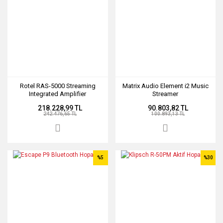
Rotel RAS-5000 Streaming
Matrix Audio Element i2 Music
Integrated Amplifier
Streamer
218.228,99 TL
90.803,82 TL
242.476,65 TL
100.893,13 TL
%5
%30