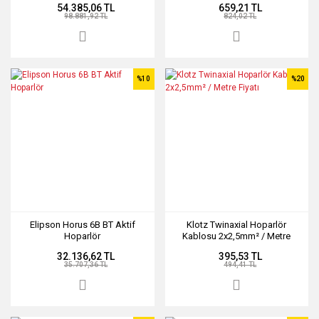
54.385,06 TL
659,21 TL
98.881,92 TL
824,02 TL
%10
%20
Elipson Horus 6B BT Aktif
Klotz Twinaxial Hoparlör
Hoparlör
Kablosu 2x2,5mm² / Metre
Fiyatı
32.136,62 TL
395,53 TL
35.707,36 TL
494,41 TL