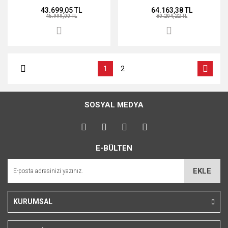
Walnut /Teşhir Ürünü
43.699,05 TL
64.163,38 TL
45.999,00 TL
80.204,22 TL
1
2
SOSYAL MEDYA
E-BÜLTEN
EKLE
KURUMSAL