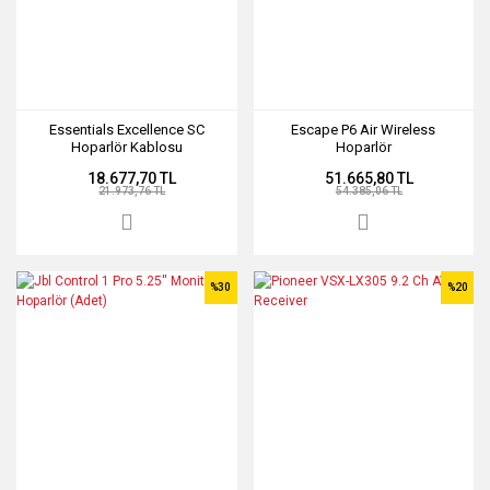
Essentials Excellence SC
Escape P6 Air Wireless
Hoparlör Kablosu
Hoparlör
18.677,70 TL
51.665,80 TL
21.973,76 TL
54.385,06 TL
%30
%20