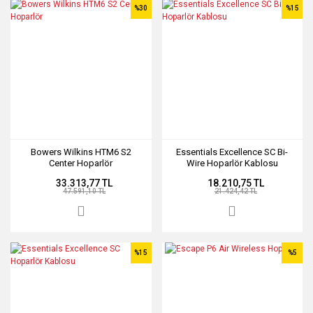
%30
%15
Bowers Wilkins HTM6 S2
Essentials Excellence SC Bi-
Center Hoparlör
Wire Hoparlör Kablosu
33.313,77 TL
18.210,75 TL
47.591,10 TL
21.424,42 TL
%15
%5