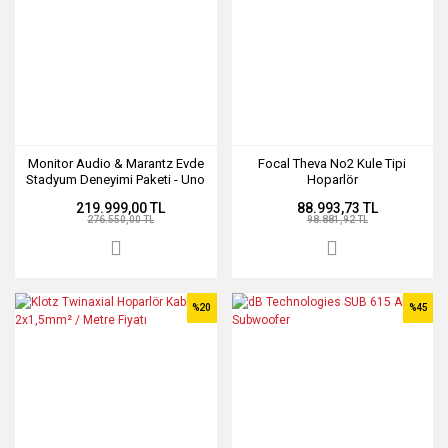
Monitor Audio & Marantz Evde
Focal Theva No2 Kule Tipi
Stadyum Deneyimi Paketi - Uno
Hoparlör
219.999,00 TL
88.993,73 TL
276.550,00 TL
98.881,92 TL
%20
%45