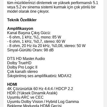
tüm müziklerinizi dinlemek ve yüksek performanslı 5.1
veya 5.2 ev sinema sistemi kurmak için çok yönlü bir
model olarak öne çıkıyor.
Teknik Özellikler
Amplifikasyon
Kanal Başına Çıkış Gücü:
- 6 ohm, 1 kHz, %1, mono: 85 W
- 6 ohm, 1 kHz, %0,7, stereo: 60 W
- 8 ohm, 20 Hz ila 20 kHz, %0,08, stereo: 50 W
Sinyal-Gürültü Oranı: 98 dB
DTS HD Master Audio
Dolby TrueHD
Dolby Pro Logic II
Çok kanallı stereo
Sıkıştırılmış ses amplifikatörü: MDAX2
HDMI
4K Çözünürlük 60 Hz 4:4:4 / HDCP 2.2
HDR (Yüksek Dinamik Aralık)
Uyumlu ARC ve CEC
Uyumlu Dolby Vision / Hybrid Log Gamma
Bekleme Modunda HDMI Geçişi