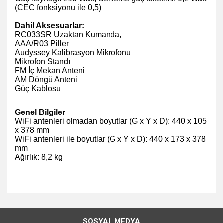
(CEC fonksiyonu ile 0,5)
Dahil Aksesuarlar:
RC033SR Uzaktan Kumanda,
AAA/R03 Piller
Audyssey Kalibrasyon Mikrofonu
Mikrofon Standı
FM İç Mekan Anteni
AM Döngü Anteni
Güç Kablosu
Genel Bilgiler
WiFi antenleri olmadan boyutlar (G x Y x D): 440 x 105
x 378 mm
WiFi antenleri ile boyutlar (G x Y x D): 440 x 173 x 378
mm
Ağırlık: 8,2 kg
Bu ürünün fiyat bilgisi, resim, ürün açıklamalarında ve diğer
konularda yetersiz gördüğünüz noktaları öneri formunu
Bu ürüne ilk yorumu siz yapın!
kullanarak tarafımıza iletebilirsiniz.
SOSYAL MEDYA