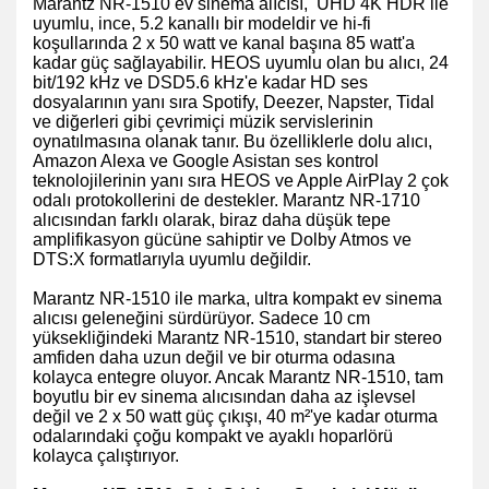
Marantz NR-1510 ev sinema alıcısı, UHD 4K HDR ile
uyumlu, ince, 5.2 kanallı bir modeldir ve hi-fi
koşullarında 2 x 50 watt ve kanal başına 85 watt'a
kadar güç sağlayabilir. HEOS uyumlu olan bu alıcı, 24
bit/192 kHz ve DSD5.6 kHz'e kadar HD ses
dosyalarının yanı sıra Spotify, Deezer, Napster, Tidal
ve diğerleri gibi çevrimiçi müzik servislerinin
oynatılmasına olanak tanır. Bu özelliklerle dolu alıcı,
Amazon Alexa ve Google Asistan ses kontrol
teknolojilerinin yanı sıra HEOS ve Apple AirPlay 2 çok
odalı protokollerini de destekler.
Marantz NR-1710
alıcısından farklı olarak, biraz daha düşük tepe
amplifikasyon gücüne sahiptir ve Dolby Atmos ve
DTS:X formatlarıyla uyumlu değildir.
Marantz NR-1510 ile marka, ultra kompakt ev sinema
alıcısı geleneğini sürdürüyor. Sadece 10 cm
yüksekliğindeki Marantz NR-1510, standart bir stereo
amfiden daha uzun değil ve bir oturma odasına
kolayca entegre oluyor. Ancak Marantz NR-1510, tam
boyutlu bir ev sinema alıcısından daha az işlevsel
değil ve 2 x 50 watt güç çıkışı, 40 m²'ye kadar oturma
odalarındaki çoğu kompakt ve ayaklı hoparlörü
kolayca çalıştırıyor.