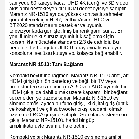
saniyede 60 kareye kadar UHD 4K içeriği ve 3D video
akışlarını destekleyen bir HDMI denetleyiciye sahiptir.
Marantz NR-1510 ayrıca, yüksek kontrastlı sahneleri
görüntülemek için HDR, Dolby Vision, HLG ve
BT.2020 standartlarını destekler ve uyumlu
televizyonlarda genişletilmiş bir renk gamı sunar. En
yeni filmlerle kusursuz uyumluluk sağlamak için
korsanlıkla mücadele standardı 2.3 de dahildir. Bu
nedenle, herhangi bir UHD Blu-ray oynatıcıya, oyun
konsoluna, set üstü kutuya vb. kolayca bağlanabilir.
Marantz NR-1510: Tam Bağlantı
Kompakt boyutuna rağmen, Marantz NR-1510 amfi, altı
HDMI girişi (biri ön panelde) ve bağlı bir TV veya
projektörden ses iletimi için ARC ve eARC uyumlu bir
HDMI çıkışı da dahil olmak üzere kapsamlı bir bağlantı
seçenekleri yelpazesi sunar. Marantz NR-1510 ev
sinema amfisi ayrıca bir fono girişi, iki dijital giriş (optik
ve koaksiyel) ve çift subwoofer çıkışı da dahil olmak
üzere dört RCA girişine sahiptir. Son olarak, stereo ön
çıkış, Marantz NR-1510'u harici bir güç
amplifikatörüyle uyumlu hale getirir.
Kompakt ve şık Marantz NR-1510 ev sinema amfisi,