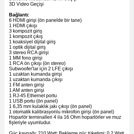
3D Video Geçişi
Bağlantı:
6 HDMI girişi (ön panelde bir tane)
1 HDMI çıkışı
3 kompozit giriş
1 kompozit çıkış
1 koaksiyel dijital giriş
1 optik dijital giriş
3 stereo RCA girişi
1 MM fono
girişi
1 RCA ön çıkışı (ön stereo)
Subwoofer'lar için 2 LFE çıkışı
1 uzaktan kumanda girişi
1
uzaktan kumanda çıkışı
1 FM anten girişi
1 AM anten girişi
1 RJ-45 Ethernet portu
1 USB portu (ön panel)
1 6,35 mm kulaklık jakı çıkışı (ön panel)
1 otomatik kalibrasyonlu mikrofon girişi (ön panel)
Hoparlör terminalleri 4 ila 16 Ohm hoparlörler ve muz
fişleriyle uyumludur.
Güç kaynağı
: 210 Watt; Bekleme güç tüketimi: 0,2 Watt