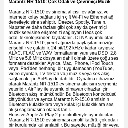
Marantz NR-1510: Çok Odalı ve Çevrimiçi Müzik
Marantz NR-1510 ev sinema alıcısı, ev ağınıza ve
internete kolay bağlantı için çift Wi-Fi ve Ethernet ağ
denetleyicisine sahiptir. Deezer, Spotify, TuneIn,
Napster ve daha fazlası gibi çok sayıda çevrimiçi
müzik servisine erişmenizi sağlayan
Heos çok
odalı
teknolojisinden faydalanır . DLNA uyumlu olan
Marantz NR-1510, yerel ağınızda paylaşılan müziğe
erişebilir ve çalabilir. 24 bit/192 kHz'e kadar kayıpsız
ALAC, FLAC ve WAV formatlarının yanı sıra DSD 2,8
MHz ve 5,6 MHz dosyaları dahil olmak üzere çoğu ses
formatını destekler. Ayrıca, Mac, iPhone, iPod Touch
veya iPad'den herhangi bir uygulamadan (YouTube,
video oyunları, TV tekrarı vb.) müzik veya ses akışı
sağlamak için AirPlay de dahildir. Oynatma cihazınız
olarak Marantz NR-1510 ev sinema alıcısını seçmeniz
yeterlidir. AirPlay ile uyumlu olmayan cihazlar için
Bluetooth akışı mümkündür. Bu Bluetooth kontrolcüsü
çift yönlüdür ve ayrıca Marantz NR-1510 amfisinin
Bluetooth kulaklıklara veya kulak içi kulaklıklara ses
akışı sağlamasına olanak tanır.
Heos ve Apple AirPlay 2 protokolleriyle uyumlu olan
Marantz NR-1510 ev sineması amplifikatörü, çok odalı
bir kurulumda kullanılabilir. Bu sayede, müziği bir veya