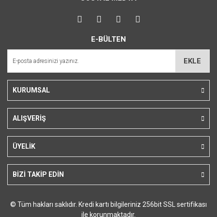
Görüş ve önerileriniz için teşekkür ederiz.
Yorum Yaz
Ürün resmi kalitesiz, bozuk veya görüntülenemiyor.
E-BÜLTEN
Ürün açıklamasında eksik bilgiler bulunuyor.
Ürün bilgilerinde hatalar bulunuyor.
EKLE
Ürün fiyatı diğer sitelerden daha pahalı.
Bu ürüne benzer farklı alternatifler olmalı.
KURUMSAL
ALIŞVERİŞ
Gönder
ÜYELİK
BİZİ TAKİP EDİN
© Tüm hakları saklıdır. Kredi kartı bilgileriniz 256bit SSL sertifikası
ile korunmaktadır.