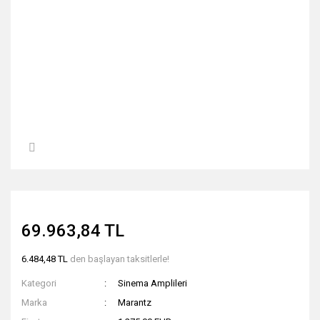
69.963,84 TL
6.484,48 TL
den başlayan taksitlerle!
Kategori
Sinema Amplileri
Marka
Marantz