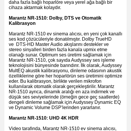
daha fazla bağlı hoparlöre veya yerel ağa bağlı bir
cihaza aktarmak kolaydır.
Marantz NR-1510: Dolby, DTS ve Otomatik
Kalibrasyon
Marantz NR-1510 ev sinema alıcısı, en yeni çok kanallı
ses kod çözücüleriyle donatılmıştır. Dolby TrueHD
ve DTS-HD Master Audio akışlarını destekler ve
stereo sinyalleri birden fazla kanala upmix etme
olanağı sunar. Optimum ses üretimi sağlamak için
Marantz NR-1510, çok sayıda Audyssey ses işleme
teknolojisini bünyesinde barındırır. İlk olarak, Audyssey
MultEQ akustik kalibrasyonu, dinleme odasının akustik
özelliklerine göre her hoparlörün ses üretimini optimize
eder. Bu kalibrasyon, birlikte verilen mikrofon
kullanılarak otomatik olarak gerçekleştirilir. Marantz
NR-1510 ayrıca, dinamik aralığı en aza indirmek ve
düşük ses seviyelerinde (örneğin gece geç saatlerde)
dengeli dinleme sağlamak için Audyssey Dynamic EQ
ve Dynamic Volume DSP'lerinden yararlanır.
Marantz NR-1510: UHD 4K HDR
Video tarafında, Marantz NR-1510 ev sinema alıcısı,