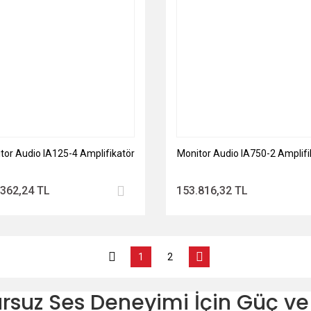
tor Audio IA125-4 Amplifikatör
Monitor Audio IA750-2 Amplifi
.362,24 TL
153.816,32 TL
1
2
rsuz Ses Deneyimi İçin Güç ve