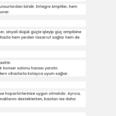
 unsurlardan biridir. Entegre Ampliler, hem
unar.
ler, sinyali düşük güçle işleyip güç amplisine
ir cihazla hem yerden tasarruf sağlar hem de
ittir.
ir konser salonu havası yaratır.
odern cihazlarla kolayca uyum sağlar.
e hoparlörlerinize uygun olmalıdır. Ayrıca,
naklarını desteklerken, bazıları ise daha