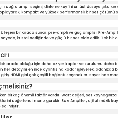
 için doğru ampli seçimi, dinleme keyfini en üst düzeye çıkaran
toplayarak, kompakt ve yüksek performanslı bir ses çözümü s
el bileşeni bir arada sunar: pre-ampli ve güç amplisi. Pre-Ampli
u sayede, kristal netliğinde ve güçlü bir ses elde edilir. Tek b
arı
bir arada olduğu için daha az yer kaplar ve kurulumu daha bas
sin her detayını en ince ayrıntısına kadar işleyerek, odanızda b
 giriş, HDMI gibi çok çeşitli bağlantı seçenekleri sayesinde m
çmelisiniz?
n birkaç önemli faktör vardır. Watt değeri, ses kaynağınıza v
rini değerlendirmeniz gerekir. Bazı Ampliler, dijital müzik kay
edilmiştir.
iler