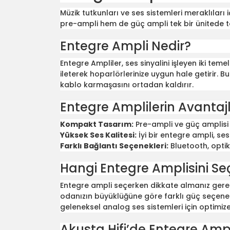
Müzik tutkunları ve ses sistemleri meraklıları
pre-ampli hem de güç ampli tek bir ünitede 
Entegre Ampli Nedir?
Entegre Ampliler, ses sinyalini işleyen iki tem
ileterek hoparlörlerinize uygun hale getirir. B
kablo karmaşasını ortadan kaldırır.
Entegre Amplilerin Avantajl
Kompakt Tasarım:
Pre-ampli ve güç amplisi 
Yüksek Ses Kalitesi:
İyi bir entegre ampli, se
Farklı Bağlantı Seçenekleri:
Bluetooth, optik
Hangi Entegre Amplisini Se
Entegre ampli seçerken dikkate almanız gereke
odanızın büyüklüğüne göre farklı güç seçenekle
geleneksel analog ses sistemleri için optimize 
Akusta Hifi’de Entegre Ampl