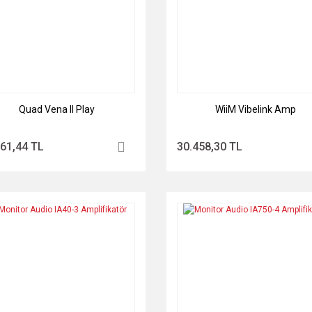
Quad Vena II Play
WiiM Vibelink Amp
161,44 TL
30.458,30 TL