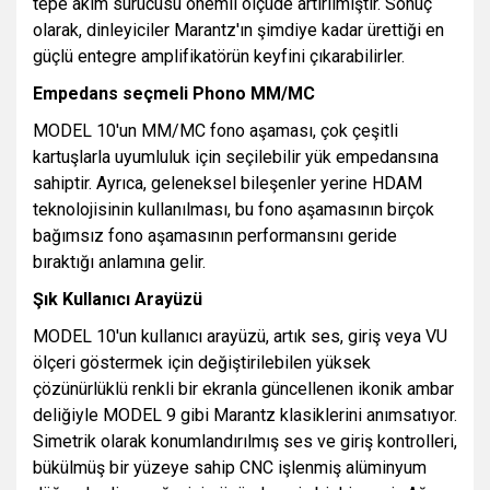
tepe akım sürücüsü önemli ölçüde artırılmıştır. Sonuç
olarak, dinleyiciler Marantz'ın şimdiye kadar ürettiği en
güçlü entegre amplifikatörün keyfini çıkarabilirler.
Empedans seçmeli Phono MM/MC
MODEL 10'un MM/MC fono aşaması, çok çeşitli
kartuşlarla uyumluluk için seçilebilir yük empedansına
sahiptir. Ayrıca, geleneksel bileşenler yerine HDAM
teknolojisinin kullanılması, bu fono aşamasının birçok
bağımsız fono aşamasının performansını geride
bıraktığı anlamına gelir.
Şık Kullanıcı Arayüzü
MODEL 10'un kullanıcı arayüzü, artık ses, giriş veya VU
ölçeri göstermek için değiştirilebilen yüksek
çözünürlüklü renkli bir ekranla güncellenen ikonik ambar
deliğiyle MODEL 9 gibi Marantz klasiklerini anımsatıyor.
Simetrik olarak konumlandırılmış ses ve giriş kontrolleri,
bükülmüş bir yüzeye sahip CNC işlenmiş alüminyum