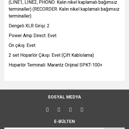
(LINE1, LINE2, PHONO: Kalın nikel kaplamalı bağımsız
terminaller) (RECORDER: Kalın nikel kaplamalı bağımsız
terminaller)
Dengeli XLR Girişi: 2
Power Amp Direct: Evet
Ön çıkış: Evet
2 set Hoparlör Çıkışı: Evet (Çift Kablolama)
Hoparlör Terminali: Marantz Orijinal SPKT-100+
Bu ürünün fiyat bilgisi, resim, ürün açıklamalarında ve diğer
konularda yetersiz gördüğünüz noktaları öneri formunu
Bu ürüne ilk yorumu siz yapın!
kullanarak tarafımıza iletebilirsiniz.
SOSYAL MEDYA
Görüş ve önerileriniz için teşekkür ederiz.
Yorum Yaz
Ürün resmi kalitesiz, bozuk veya görüntülenemiyor.
E-BÜLTEN
Ürün açıklamasında eksik bilgiler bulunuyor.