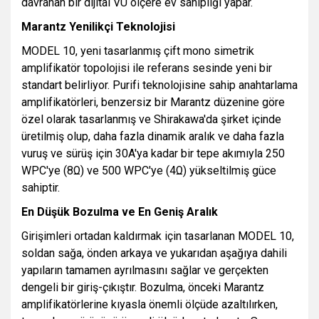
davranan bir dijital VU ölçere ev sahipliği yapar.
Marantz Yenilikçi Teknolojisi
MODEL 10, yeni tasarlanmış çift mono simetrik
amplifikatör topolojisi ile referans sesinde yeni bir
standart belirliyor. Purifi teknolojisine sahip anahtarlama
amplifikatörleri, benzersiz bir Marantz düzenine göre
özel olarak tasarlanmış ve Shirakawa'da şirket içinde
üretilmiş olup, daha fazla dinamik aralık ve daha fazla
vuruş ve sürüş için 30A'ya kadar bir tepe akımıyla 250
WPC'ye (8Ω) ve 500 WPC'ye (4Ω) yükseltilmiş güce
sahiptir.
En Düşük Bozulma ve En Geniş Aralık
Girişimleri ortadan kaldırmak için tasarlanan MODEL 10,
soldan sağa, önden arkaya ve yukarıdan aşağıya dahili
yapıların tamamen ayrılmasını sağlar ve gerçekten
dengeli bir giriş-çıkıştır. Bozulma, önceki Marantz
amplifikatörlerine kıyasla önemli ölçüde azaltılırken,