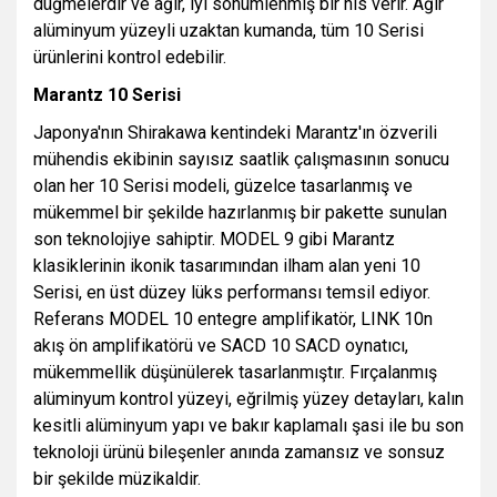
düğmelerdir ve ağır, iyi sönümlenmiş bir his verir. Ağır
alüminyum yüzeyli uzaktan kumanda, tüm 10 Serisi
ürünlerini kontrol edebilir.
Marantz 10 Serisi
Japonya'nın Shirakawa kentindeki Marantz'ın özverili
mühendis ekibinin sayısız saatlik çalışmasının sonucu
olan her 10 Serisi modeli, güzelce tasarlanmış ve
mükemmel bir şekilde hazırlanmış bir pakette sunulan
son teknolojiye sahiptir. MODEL 9 gibi Marantz
klasiklerinin ikonik tasarımından ilham alan yeni 10
Serisi, en üst düzey lüks performansı temsil ediyor.
Referans MODEL 10 entegre amplifikatör, LINK 10n
akış ön amplifikatörü ve SACD 10 SACD oynatıcı,
mükemmellik düşünülerek tasarlanmıştır. Fırçalanmış
alüminyum kontrol yüzeyi, eğrilmiş yüzey detayları, kalın
kesitli alüminyum yapı ve bakır kaplamalı şasi ile bu son
teknoloji ürünü bileşenler anında zamansız ve sonsuz
bir şekilde müzikaldir.