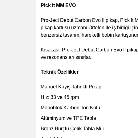
Pick It MM EVO
Pro-Ject Debut Carbon Evo II pikap, Pick It 
pikap kartuşu uzmanı Ortofon ile iş birliği i
benzersiz tasarım, hareketli bobin kartuşunun ö
Kısacası, Pro-Ject Debut Carbon Evo II pikap,
ve rezonansları sınırlar.
Teknik Özellikler
Manuel Kayış Tahrikli Pikap
Hız: 33 ve 45 rpm
Monoblok Karbon Ton Kolu
Alüminyum ve TPE Tabla
Bronz Burçlu Çelik Tabla Mili