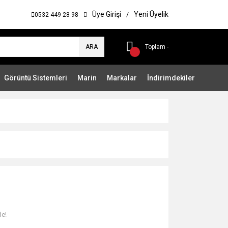
Üye Girişi
Yeni Üyelik
0532 449 28 98
/
ARA
Toplam -
Görüntü Sistemleri
Marin
Markalar
İndirimdekiler
le!