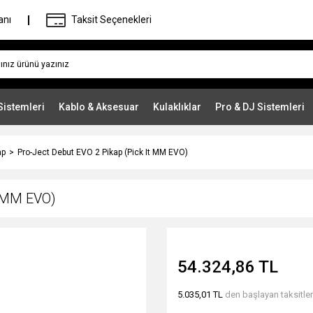
anı
Taksit Seçenekleri
Sistemleri
Kablo & Aksesuar
Kulaklıklar
Pro & DJ Sistemleri
ap
Pro-Ject Debut EVO 2 Pikap (Pick It MM EVO)
t MM EVO)
54.324,86 TL
5.035,01 TL
den başlayan taksitler