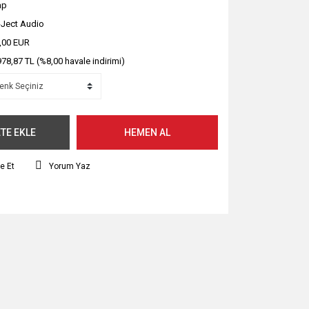
ap
-Ject Audio
,00 EUR
978,87 TL (%8,00 havale indirimi)
TE EKLE
HEMEN AL
e Et
Yorum Yaz