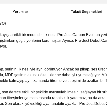
Yorumlar
Taksit Seçenekleri
EVO)
yış tahrikli bir modeldir. İlk nesil Pro-Ject Carbon Evo'nun yeri
ğiştirirken güçlü yönlerini korumuştur. Ayrıca, Pro-Ject Debut Ca
iyor.
ap, serinin ilk nesliyle aynı görünüyor. Ancak bu pikap, ses üre
abla, MDF şasinin akustik özelliklerine daha iyi uyum sağlıyor.
mmekle kalmayıp aynı zamanda titreme ve titreşimi de azaltan bi
son derece etkili bir şekilde ayrıştırılabilmesini sağlayan bir s
n titreşimler çalma sırasında rahatsızlık yaratmaz, bu da arka
ar. Son olarak, yüksekliği ayarlanabilir ayaklar, Pro-Ject Debu