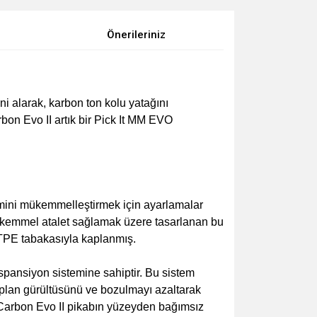
Önerileriniz
ni alarak, karbon ton kolu yatağını
rbon Evo II artık bir Pick It MM EVO
timini mükemmelleştirmek için ayarlamalar
 Mükemmel atalet sağlamak üzere tasarlanan bu
r TPE tabakasıyla kaplanmış.
üspansiyon sistemine sahiptir. Bu sistem
 plan gürültüsünü ve bozulmayı azaltarak
t Carbon Evo II pikabın yüzeyden bağımsız