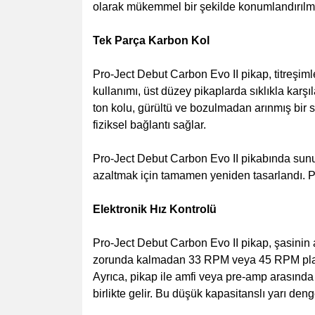
olarak mükemmel bir şekilde konumlandırılma
Tek Parça Karbon Kol
Pro-Ject Debut Carbon Evo II pikap, titreşiml
kullanımı, üst düzey pikaplarda sıklıkla karş
ton kolu, gürültü ve bozulmadan arınmış bir s
fiziksel bağlantı sağlar.
Pro-Ject Debut Carbon Evo II pikabında sunula
azaltmak için tamamen yeniden tasarlandı. Pi
Elektronik Hız Kontrolü
Pro-Ject Debut Carbon Evo II pikap, şasinin a
zorunda kalmadan 33 RPM veya 45 RPM plakla
Ayrıca, pikap ile amfi veya pre-amp arasında
birlikte gelir. Bu düşük kapasitanslı yarı deng