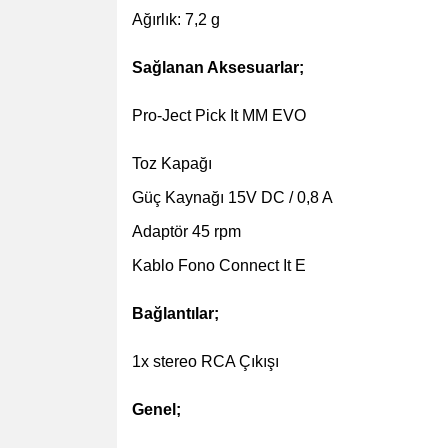
Ağırlık: 7,2 g
Sağlanan Aksesuarlar;
Pro-Ject Pick It MM EVO
Toz Kapağı
Güç Kaynağı 15V DC / 0,8 A
Adaptör 45 rpm
Kablo Fono Connect It E
Bağlantılar;
1x stereo RCA Çıkışı
Genel;