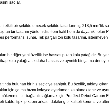
sını sağlar.
eri etkili bir şekilde emecek şekilde tasarlanmış, 218,5 mm'lik s
ılaşılan bir tasarım yöntemidir. Hem hafif hem de dayanıklı olan
es performansı sunar. Tek parçalı ton kolu tasarımı, istenmeyen
n bir diğer yeni özellik ise hassas pikap kolu yatağıdır. Bu yen
kap kolu yatağı artık daha hassas ve ayrıntılı bir çalma deneyi
ltında bulunan bir hız seçiciye sahiptir. Bu özellik, tablayı çık
r için çalma hızını kolayca ayarlamanıza olanak tanır ve aynı
 mükemmel bir bağlantı sağlamak için Pro-Ject Debut Carbon Evo
eli kablo, tıpkı pikabın arkasındakiler gibi kaliteli koruma ve alt