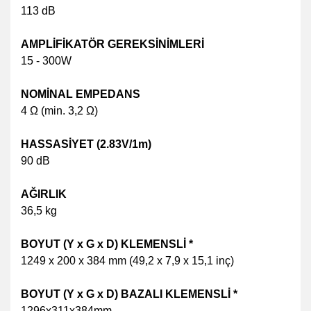
113 dB
AMPLİFİKATÖR GEREKSİNİMLERİ
15 - 300W
NOMİNAL EMPEDANS
4 Ω (min. 3,2 Ω)
HASSASİYET (2.83V/1m)
90 dB
AĞIRLIK
36,5 kg
BOYUT (Y x G x D) KLEMENSLİ *
1249 x 200 x 384 mm (49,2 x 7,9 x 15,1 inç)
BOYUT (Y x G x D) BAZALI KLEMENSLİ *
1296x311x384mm