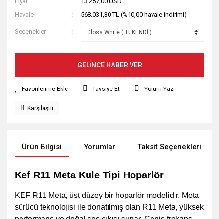
Fiyat
13.257,00 USD
Havale
568.031,30 TL (%10,00 havale indirimi)
Seçenekler
GELİNCE HABER VER
Tavsiye Et
Yorum Yaz
Karşılaştır
Ürün Bilgisi
Yorumlar
Taksit Seçenekleri
Kef R11 Meta Kule Tipi Hoparlör
KEF R11 Meta, üst düzey bir hoparlör modelidir. Meta
sürücü teknolojisi ile donatılmış olan R11 Meta, yüksek
performans ve doğal ses çıkışı sunar. Geniş frekans