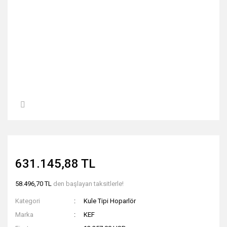
631.145,88 TL
58.496,70 TL
den başlayan taksitlerle!
Kategori
Kule Tipi Hoparlör
Marka
KEF