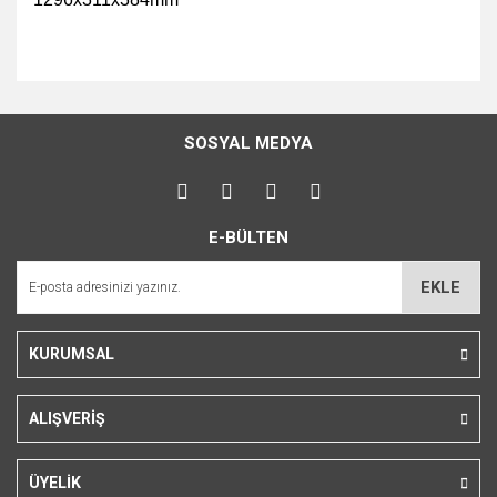
Bu ürünün fiyat bilgisi, resim, ürün açıklamalarında ve diğer
konularda yetersiz gördüğünüz noktaları öneri formunu
Bu ürüne ilk yorumu siz yapın!
kullanarak tarafımıza iletebilirsiniz.
SOSYAL MEDYA
Görüş ve önerileriniz için teşekkür ederiz.
Yorum Yaz
Ürün resmi kalitesiz, bozuk veya görüntülenemiyor.
E-BÜLTEN
Ürün açıklamasında eksik bilgiler bulunuyor.
Ürün bilgilerinde hatalar bulunuyor.
EKLE
Ürün fiyatı diğer sitelerden daha pahalı.
Bu ürüne benzer farklı alternatifler olmalı.
KURUMSAL
ALIŞVERİŞ
Gönder
ÜYELİK