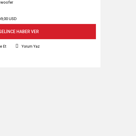
woofer
69,00 USD
GELİNCE HABER VER
e Et
Yorum Yaz