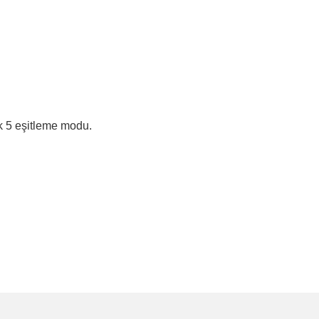
k 5 eşitleme modu.
e diğer konularda yetersiz gördüğünüz noktaları öneri formunu kullanarak tarafımı