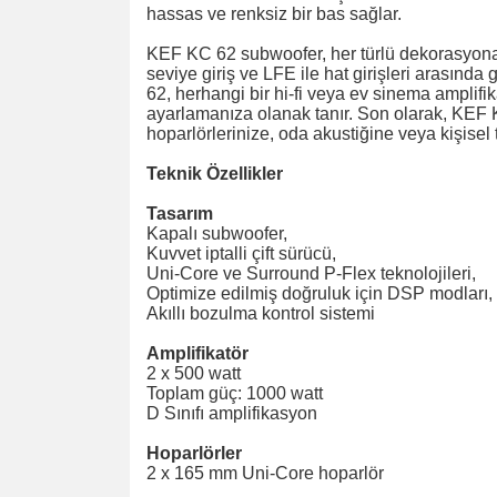
hassas ve renksiz bir bas sağlar.
KEF KC 62 subwoofer, her türlü dekorasyona 
seviye giriş ve LFE ile hat girişleri arasın
62, herhangi bir hi-fi veya ev sinema amplifik
ayarlamanıza olanak tanır. Son olarak, KEF KC
hoparlörlerinize, oda akustiğine veya kişisel 
Teknik Özellikler
Tasarım
Kapalı subwoofer,
Kuvvet iptalli çift sürücü,
Uni-Core ve Surround P-Flex teknolojileri,
Optimize edilmiş doğruluk için DSP modları,
Akıllı bozulma kontrol sistemi
Amplifikatör
2 x 500 watt
Toplam güç: 1000 watt
D Sınıfı amplifikasyon
Hoparlörler
2 x 165 mm Uni-Core hoparlör