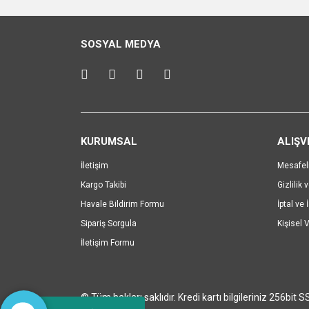
Ürün resmi kalitesiz, bozuk veya görüntülenemiyo
SOSYAL MEDYA
Ürün açıklamasında eksik bilgiler bulunuyor.
Ürün bilgilerinde hatalar bulunuyor.
Ürün fiyatı diğer sitelerden daha pahalı.
Bu ürüne benzer farklı alternatifler olmalı.
KURUMSAL
ALIŞV
İletişim
Mesafel
Kargo Takibi
Gizlilik 
Havale Bildirim Formu
İptal ve 
Sipariş Sorgula
Kişisel V
İletişim Formu
© Tüm hakları saklıdır. Kredi kartı bilgileriniz 256bit S