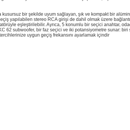
kusursuz bir şekilde uyum sağlayan, şık ve kompakt bir alümin
da geçiş yapılabilen stereo RCA girişi de dahil olmak üzere bağl
atörüyle eşleştirilebilir. Ayrıca, 5 konumlu bir seçici anahtar, o
 62 subwoofer, bir faz seçici ve iki potansiyometre sunar: biri 
tercihlerinize uygun geçiş frekansını ayarlamak içindir