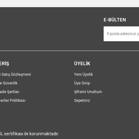
Bu ürüne ilk yorumu siz yapın!
r.
Yorum Yaz
E-BÜLTEN
ERİŞ
ÜYELİK
i Satış Sözleşmesi
Yeni Üyelik
ve Güvenlik
Üye Girişi
Gönder
İade Şartları
Şifremi Unuttum
eriler Politikası
Sepetiniz
SL sertifikası ile korunmaktadır.