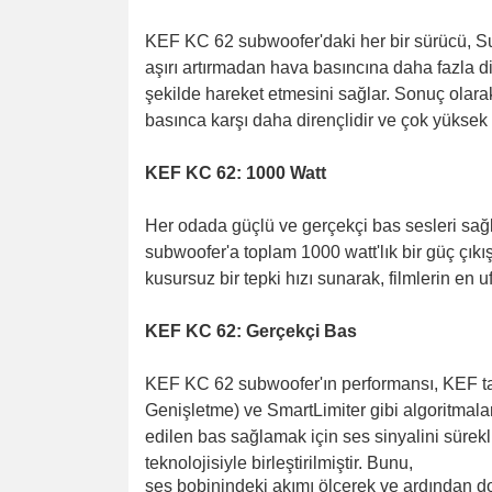
KEF KC 62 subwoofer'daki her bir sürücü, Sur
aşırı artırmadan hava basıncına daha fazla di
şekilde hareket etmesini sağlar. Sonuç olarak
basınca karşı daha dirençlidir ve çok yüksek 
KEF KC 62: 1000 Watt
Her odada güçlü ve gerçekçi bas sesleri sağl
subwoofer'a toplam 1000 watt'lık bir güç çıkı
kusursuz bir tepki hızı sunarak, filmlerin en uf
KEF KC 62: Gerçekçi Bas
KEF KC 62 subwoofer'ın performansı, KEF tarafı
Genişletme) ve SmartLimiter gibi algoritmalar,
edilen bas sağlamak için ses sinyalini sürekl
teknolojisiyle birleştirilmiştir. Bunu,
ses bobinindeki akımı ölçerek ve ardından d