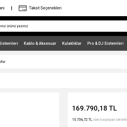
anı
Taksit Seçenekleri
Sistemleri
Kablo & Aksesuar
Kulaklıklar
Pro & DJ Sistemleri
ofer
169.790,18 TL
15.736,72 TL
den başlayan taksitle