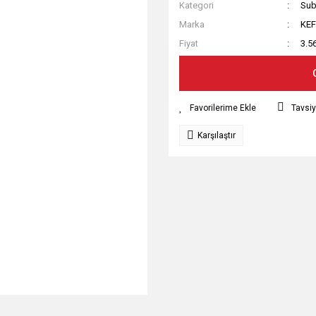
Kategori
Sub
Marka
KEF
Fiyat
3.5
Tavsiy
Karşılaştır