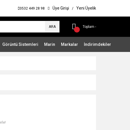
Üye Girişi
Yeni Üyelik
0532 449 28 98
/
ARA
Toplam -
Görüntü Sistemleri
Marin
Markalar
İndirimdekiler
rle!