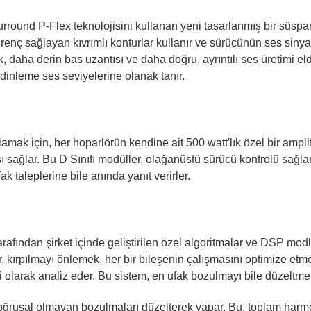
round P-Flex teknolojisini kullanan yeni tasarlanmış bir süspans
renç sağlayan kıvrımlı konturlar kullanır ve sürücünün ses sinya
, daha derin bas uzantısı ve daha doğru, ayrıntılı ses üretimi eld
dinleme ses seviyelerine olanak tanır.
amak için, her hoparlörün kendine ait 500 watt'lık özel bir amp
şı sağlar. Bu D Sınıfı modüller, olağanüstü sürücü kontrolü sağla
ak taleplerine bile anında yanıt verirler.
ndan şirket içinde geliştirilen özel algoritmalar ve DSP modları 
 kırpılmayı önlemek, her bir bileşenin çalışmasını optimize etmek 
i olarak analiz eder. Bu sistem, en ufak bozulmayı bile düzeltmek
oğrusal olmayan bozulmaları düzelterek yapar. Bu, toplam harm