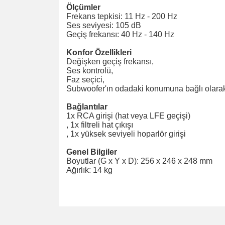
Ölçümler
Frekans tepkisi: 11 Hz - 200 Hz
Ses seviyesi: 105 dB
Geçiş frekansı: 40 Hz - 140 Hz
Konfor Özellikleri
Değişken geçiş frekansı,
Ses kontrolü,
Faz seçici,
Subwoofer'ın odadaki konumuna bağlı olara
Bağlantılar
1x RCA girişi (hat veya LFE geçişi)
, 1x filtreli hat çıkışı
, 1x yüksek seviyeli hoparlör girişi
Genel Bilgiler
Boyutlar (G x Y x D): 256 x 246 x 248 mm
Ağırlık: 14 kg
Bu ürünün fiyat bilgisi, resim, ürün açıklamalarında v
Görüş ve önerileriniz için teşekkür ederiz.