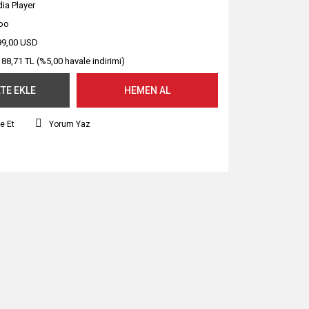
ia Player
oo
99,00 USD
188,71 TL (%5,00 havale indirimi)
TE EKLE
HEMEN AL
e Et
Yorum Yaz