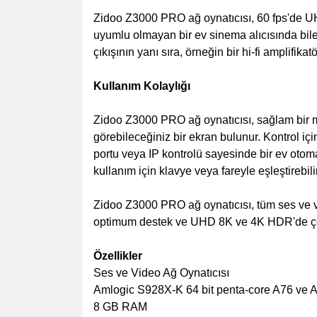
Zidoo Z3000 PRO ağ oynatıcısı, 60 fps'de UHD
uyumlu olmayan bir ev sinema alıcısında bile
çıkışının yanı sıra, örneğin bir hi-fi amplifik
Kullanım Kolaylığı
Zidoo Z3000 PRO ağ oynatıcısı, sağlam bir m
görebileceğiniz bir ekran bulunur. Kontrol i
portu veya IP kontrolü sayesinde bir ev otom
kullanım için klavye veya fareyle eşleştirebili
Zidoo Z3000 PRO ağ oynatıcısı, tüm ses ve vi
optimum destek ve UHD 8K ve 4K HDR'de çok 
Özellikler
Ses ve Video Ağ Oynatıcısı
Amlogic S928X-K 64 bit penta-core A76 ve A
8 GB RAM