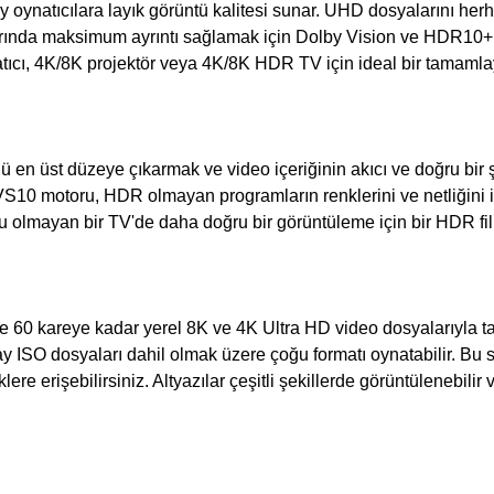
 oynatıcılara layık görüntü kalitesi sunar. UHD dosyalarını herh
ında maksimum ayrıntı sağlamak için Dolby Vision ve HDR10+ gen
cı, 4K/8K projektör veya 4K/8K HDR TV için ideal bir tamamlay
 en üst düzeye çıkarmak ve video içeriğinin akıcı ve doğru bir
. VS10 motoru, HDR olmayan programların renklerini ve netliğini iy
olmayan bir TV'de daha doğru bir görüntüleme için bir HDR fil
 60 kareye kadar yerel 8K ve 4K Ultra HD video dosyalarıyla 
y ISO dosyaları dahil olmak üzere çoğu formatı oynatabilir. Bu s
klere erişebilirsiniz. Altyazılar çeşitli şekillerde görüntülenebili