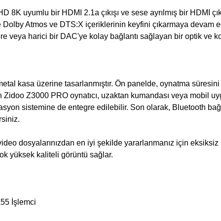
 8K uyumlu bir HDMI 2.1a çıkışı ve sese ayrılmış bir HDMI çıkışı
 Dolby Atmos ve DTS:X içeriklerinin keyfini çıkarmaya devam ed
atöre veya harici bir DAC'ye kolay bağlantı sağlayan bir optik ve k
etal kasa üzerine tasarlanmıştır. Ön panelde, oynatma süresini 
çin Zidoo Z3000 PRO oynatıcı, uzaktan kumandası veya mobil uygul
asyon sistemine de entegre edilebilir. Son olarak, Bluetooth bağ
rsiniz.
deo dosyalarınızdan en iyi şekilde yararlanmanız için eksiksiz b
yüksek kaliteli görüntü sağlar.
55 İşlemci