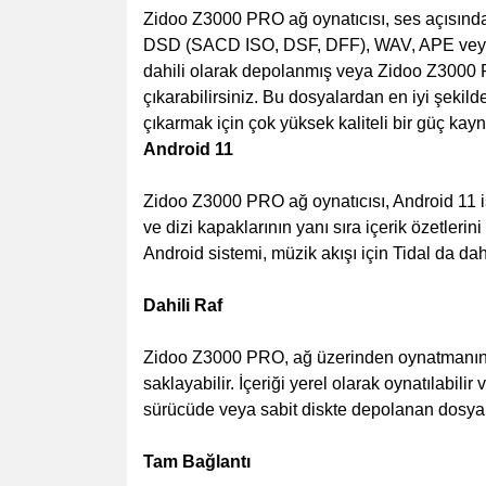
Zidoo Z3000 PRO ağ oynatıcısı, ses açısından
DSD (SACD ISO, DSF, DFF), WAV, APE veya FL
dahili olarak depolanmış veya Zidoo Z3000 PR
çıkarabilirsiniz. Bu dosyalardan en iyi şeki
çıkarmak için çok yüksek kaliteli bir güç kayn
Android 11
Zidoo Z3000 PRO ağ oynatıcısı, Android 11 iş
ve dizi kapaklarının yanı sıra içerik özetler
Android sistemi, müzik akışı için Tidal da da
Dahili Raf
Zidoo Z3000 PRO, ağ üzerinden oynatmanın yan
saklayabilir. İçeriği yerel olarak oynatılabi
sürücüde veya sabit diskte depolanan dosyala
Tam Bağlantı