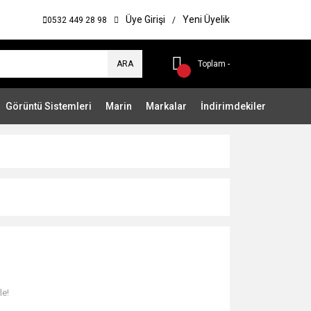
Üye Girişi
Yeni Üyelik
0532 449 28 98
/
ARA
Toplam -
Görüntü Sistemleri
Marin
Markalar
İndirimdekiler
le!