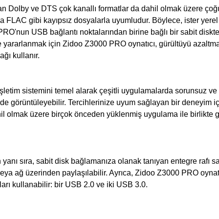
 Dolby ve DTS çok kanallı formatlar da dahil olmak üzere çoğu 
AC gibi kayıpsız dosyalarla uyumludur. Böylece, ister yerel a
O'nun USB bağlantı noktalarından birine bağlı bir sabit diskte 
lde yararlanmak için Zidoo Z3000 PRO oynatıcı, gürültüyü azaltma
ağı kullanır.
letim sistemini temel alarak çeşitli uygulamalarda sorunsuz ve
ini de görüntüleyebilir. Tercihlerinize uyum sağlayan bir deneyi
hil olmak üzere birçok önceden yüklenmiş uygulama ile birlikte ge
ı sıra, sabit disk bağlamanıza olanak tanıyan entegre rafı say
lir veya ağ üzerinden paylaşılabilir. Ayrıca, Zidoo Z3000 PRO oyna
rı kullanabilir: bir USB 2.0 ve iki USB 3.0.