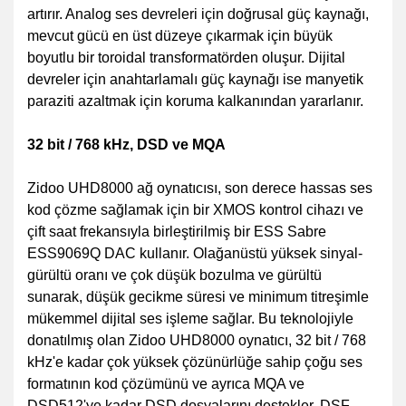
artırır. Analog ses devreleri için doğrusal güç kaynağı,
mevcut gücü en üst düzeye çıkarmak için büyük
boyutlu bir toroidal transformatörden oluşur. Dijital
devreler için anahtarlamalı güç kaynağı ise manyetik
paraziti azaltmak için koruma kalkanından yararlanır.
32 bit / 768 kHz, DSD ve MQA
Zidoo UHD8000 ağ oynatıcısı, son derece hassas ses
kod çözme sağlamak için bir XMOS kontrol cihazı ve
çift saat frekansıyla birleştirilmiş bir ESS Sabre
ESS9069Q DAC kullanır. Olağanüstü yüksek sinyal-
gürültü oranı ve çok düşük bozulma ve gürültü
sunarak, düşük gecikme süresi ve minimum titreşimle
mükemmel dijital ses işleme sağlar. Bu teknolojiyle
donatılmış olan Zidoo UHD8000 oynatıcı, 32 bit / 768
kHz'e kadar çok yüksek çözünürlüğe sahip çoğu ses
formatının kod çözümünü ve ayrıca MQA ve
DSD512'ye kadar DSD dosyalarını destekler. DSF,