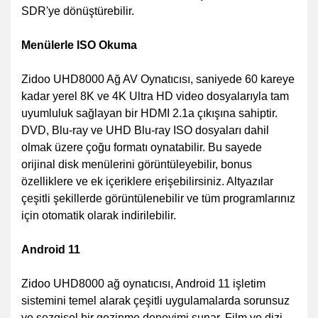
SDR'ye dönüştürebilir.
Menülerle ISO Okuma
Zidoo UHD8000 Ağ AV Oynatıcısı, saniyede 60 kareye
kadar yerel 8K ve 4K Ultra HD video dosyalarıyla tam
uyumluluk sağlayan bir HDMI 2.1a çıkışına sahiptir.
DVD, Blu-ray ve UHD Blu-ray ISO dosyaları dahil
olmak üzere çoğu formatı oynatabilir. Bu sayede
orijinal disk menülerini görüntüleyebilir, bonus
özelliklere ve ek içeriklere erişebilirsiniz. Altyazılar
çeşitli şekillerde görüntülenebilir ve tüm programlarınız
için otomatik olarak indirilebilir.
Android 11
Zidoo UHD8000 ağ oynatıcısı, Android 11 işletim
sistemini temel alarak çeşitli uygulamalarda sorunsuz
ve sezgisel bir gezinme deneyimi sunar. Film ve dizi