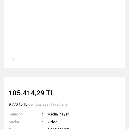
105.414,29 TL
9.770,15 TL
den başlayan taksitlerle!
Kategori
Media Player
Marka
Zidoo