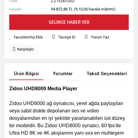
Fiyat
2.215,00 USD
Havale
94.872,86 TL (%10,00 havale indirimi)
GELİNCE HABER VER
Tavsiye Et
Yorum Yaz
Karşılaştır
Ürün Bilgisi
Yorumlar
Taksit Seçenekleri
Zidoo UHD8000 Media Player
Zidoo UHD8000 ağ oynatıcısı, yerel ağda paylaşılan
veya sabit diskte depolanan ses ve video
dosyalarından en iyi şekilde yararlanabilen üst düzey
bir modeldir. Bu Zidoo UHD8000 oynatıcı, 60 fps'de
Ultra HD 8K ve 4K akışlarının yanı sıra en muhteşem