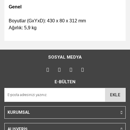
Genel
Boyutlar (GxYxD): 430 x 80 x 312 mm
Ağırlık: 5,9 kg
Bu ürünün fiyat bilgisi, resim, ürün açıklamalarında ve diğer
konularda yetersiz gördüğünüz noktaları öneri formunu
Bu ürüne ilk yorumu siz yapın!
kullanarak tarafımıza iletebilirsiniz.
SOSYAL MEDYA
Görüş ve önerileriniz için teşekkür ederiz.
Yorum Yaz
Ürün resmi kalitesiz, bozuk veya görüntülenemiyor.
E-BÜLTEN
Ürün açıklamasında eksik bilgiler bulunuyor.
Ürün bilgilerinde hatalar bulunuyor.
EKLE
Ürün fiyatı diğer sitelerden daha pahalı.
Bu ürüne benzer farklı alternatifler olmalı.
KURUMSAL
ALIŞVERİŞ