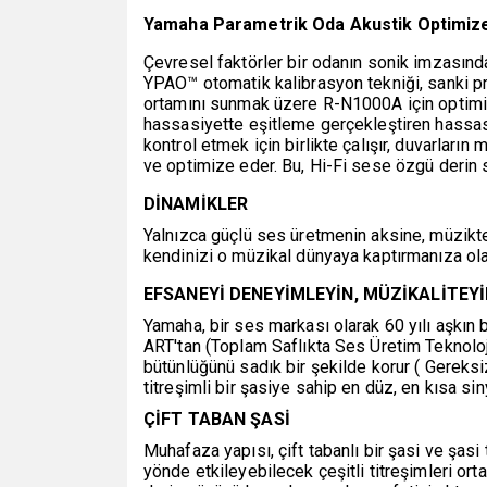
Yamaha Parametrik Oda Akustik Optimize
Çevresel faktörler bir odanın sonik imzasında
YPAO™ otomatik kalibrasyon tekniği, sanki p
ortamını sunmak üzere R-N1000A için optimiz
hassasiyette eşitleme gerçekleştiren hassas
kontrol etmek için birlikte çalışır, duvarlar
ve optimize eder. Bu, Hi-Fi sese özgü derin s
DİNAMİKLER
Yalnızca güçlü ses üretmenin aksine, müzikte
kendinizi o müzikal dünyaya kaptırmanıza ol
EFSANEYİ DENEYİMLEYİN, MÜZİKALİTEYİN
Yamaha, bir ses markası olarak 60 yılı aşkın
ART'tan (Toplam Saflıkta Ses Üretim Teknolojis
bütünlüğünü sadık bir şekilde korur ( Gereksi
titreşimli bir şasiye sahip en düz, en kısa sin
ÇİFT TABAN ŞASİ
Muhafaza yapısı, çift tabanlı bir şasi ve şas
yönde etkileyebilecek çeşitli titreşimleri ort