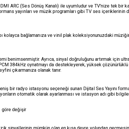
DMI ARC (Ses Dönüş Kanalı) ile uyumludur ve TV'nize tek bir ka
rmans yayınları ve müzik programları gibi TV ses içeriklerinin de
pı kolayca bağlamanıza ve vinil plak koleksiyonunuzdaki müziğin
temi benimsenmiştir. Ayrıca, sinyal doğruluğunu artırmak için ultr
M 384kHz oynatmayı da destekleyerek, yüksek çözünürlüklü se
eyfini çıkarmanıza olanak tanır.
ş bir radyo istasyonu seçeneği sunan Dijital Ses Yayını formatla
yonların otomatik olarak ayarlanması ve istasyon adı gibi bilgil
e göre değişir
üzik sinyallerinin mümkün olan en kısa devre yolundan geçmesini