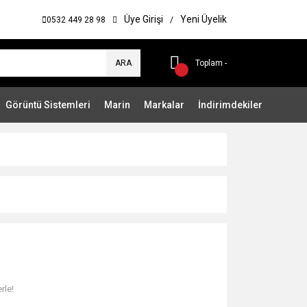
Üye Girişi
Yeni Üyelik
0532 449 28 98
/
ARA
Toplam -
Görüntü Sistemleri
Marin
Markalar
İndirimdekiler
rle!