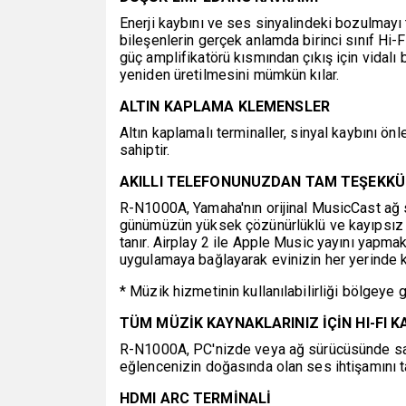
Enerji kaybını ve ses sinyalindeki bozulmayı 
bileşenlerin gerçek anlamda birinci sınıf Hi-F
güç amplifikatörü kısmından çıkış için vidalı
yeniden üretilmesini mümkün kılar.
ALTIN ​​KAPLAMA KLEMENSLER
Altın kaplamalı terminaller, sinyal kaybını ön
sahiptir.
AKILLI TELEFONUNUZDAN TAM TEŞEKKÜ
R-N1000A, Yamaha'nın orijinal MusicCast ağ s
günümüzün yüksek çözünürlüklü ve kayıpsız s
tanır. Airplay 2 ile Apple Music yayını yapmak 
uygulamaya bağlayarak evinizin her yerinde 
* Müzik hizmetinin kullanılabilirliği bölgeye 
TÜM MÜZİK KAYNAKLARINIZ İÇİN HI-FI K
R-N1000A, PC'nizde veya ağ sürücüsünde sakla
eğlencenizin doğasında olan ses ihtişamını ta
HDMI ARC TERMİNALİ