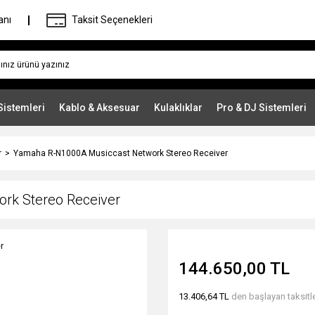
anı
Taksit Seçenekleri
Sistemleri
Kablo & Aksesuar
Kulaklıklar
Pro & DJ Sistemleri
r
Yamaha R-N1000A Musiccast Network Stereo Receiver
rk Stereo Receiver
144.650,00 TL
13.406,64 TL
den başlayan taksitle