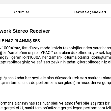
Yorumlar
Taksit Seçenekleri
work Stereo Receiver
KLE HAZIRLANMIŞ SES
-N1000A'mız, üst düzey modelimizin teknolojilerinden yararlanara
ğlar. Yamaha'nın orijinal YPAO™ ses alanı düzeltmesi, yüksek kap
arçayı içeren R-N1000A, her zamanki oturma odanızı dönüştürme
aptırabileceğiniz ve saf ses zevkinin tadını çıkarabileceğiniz o
aştığı ana kadar her şeyi ele alan dünyadaki tek ses markası ola
natçının tam önünüzde performans sergilediğini hissedin ve gerç
rmans alanının hassas nüansları ve atmosferi bile şaşırtıcı bir ş
de gerçekçi ki, sanki tam önünüzde gerçekleşen performansı iz