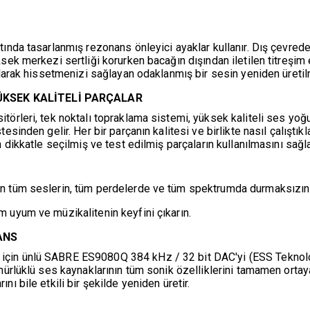
tında tasarlanmış rezonans önleyici ayaklar kullanır. Dış çevred
k merkezi sertliği korurken bacağın dışından iletilen titreşim enerj
 olarak hissetmenizi sağlayan odaklanmış bir sesin yeniden üreti
ÜKSEK KALİTELİ PARÇALAR
rleri, tek noktalı topraklama sistemi, yüksek kaliteli ses yoğunla
sinden gelir. Her bir parçanın kalitesi ve birlikte nasıl çalıştık
 dikkatle seçilmiş ve test edilmiş parçaların kullanılmasını sağla
n tüm seslerin, tüm perdelerde ve tüm spektrumda durmaksızın a
 uyum ve müzikalitenin keyfini çıkarın.
ANS
in ünlü SABRE ES9080Q 384 kHz / 32 bit DAC'yi (ESS Teknolojisi
nürlüklü ses kaynaklarının tüm sonik özelliklerini tamamen ortaya
ı bile etkili bir şekilde yeniden üretir.