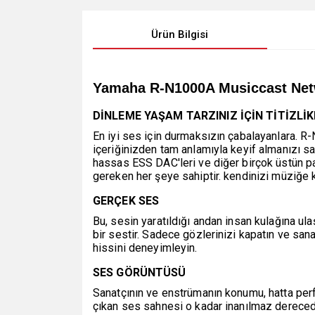
Ürün Bilgisi
Yamaha R-N1000A Musiccast Net
DİNLEME YAŞAM TARZINIZ İÇİN TİTİZLİ
En iyi ses için durmaksızın çabalayanlara. R
içeriğinizden tam anlamıyla keyif almanızı sa
hassas ESS DAC'leri ve diğer birçok üstün p
gereken her şeye sahiptir. kendinizi müziğe k
GERÇEK SES
Bu, sesin yaratıldığı andan insan kulağına ul
bir sestir. Sadece gözlerinizi kapatın ve sa
hissini deneyimleyin.
SES GÖRÜNTÜSÜ
Sanatçının ve enstrümanın konumu, hatta perfo
çıkan ses sahnesi o kadar inanılmaz derece