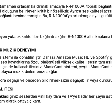
tamamen ortadan kaldırmak amacıyla R-N1000A, toprak bağlantısı 
i olduğunu belirleyen kritik bir özelliktir. Ayrıca ses kalitesi a
 bağlantı benimsenmiştir. Bu, R-N1000A'ya artırılmış sinyal-gürü
leyen yüksek kaliteli bir bağlantı sağlar. R-N1000A altın kaplama 
R MÜZİK DENEYİMİ
istemi ile donatılmıştır. Dahası, Amazon Music HD ve Spotify gib
es kaynaklarına özgü olağanüstü yüksek kaliteli sesin tam aslı
için de kullanabilirsiniz. MusicCast sistemi, çeşitli MusicCast ci
kolayca müzik dinlemenizi sağlar.
göre değişir ve önceden bildirilmeksizin değişebilir veya durdurul
ALİTESİ
dığınız seslerden vinil kayıtlara ve TV'ye kadar her şeyin üst
m olarak ortaya çıkarır.