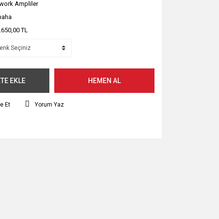
work Ampliler
maha
.650,00 TL
TE EKLE
HEMEN AL
e Et
Yorum Yaz