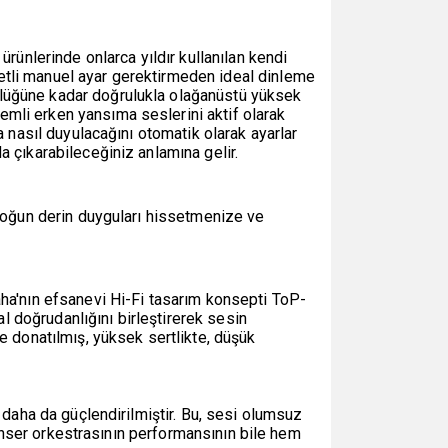
rünlerinde onlarca yıldır kullanılan kendi
etli manuel ayar gerektirmeden ideal dinleme
rlüğüne kadar doğrulukla olağanüstü yüksek
mli erken yansıma seslerini aktif olarak
a nasıl duyulacağını otomatik olarak ayarlar
 çıkarabileceğiniz anlamına gelir.
 yoğun derin duyguları hissetmenize ve
aha'nın efsanevi Hi-Fi tasarım konsepti ToP-
al doğrudanlığını birleştirerek sesin
e donatılmış, yüksek sertlikte, düşük
 daha da güçlendirilmiştir. Bu, sesi olumsuz
 konser orkestrasının performansının bile hem