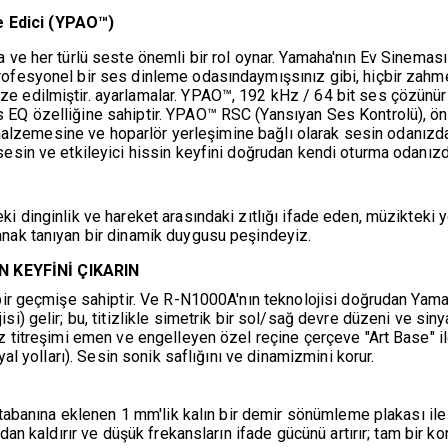
 Edici (YPAO™)
 ve her türlü seste önemli bir rol oynar. Yamaha'nın Ev Sineması ü
rofesyonel bir ses dinleme odasındaymışsınız gibi, hiçbir zahm
e edilmiştir. ayarlamalar. YPAO™, 192 kHz / 64 bit ses çözünü
 EQ özelliğine sahiptir. YPAO™ RSC (Yansıyan Ses Kontrolü), öne
ın malzemesine ve hoparlör yerleşimine bağlı olarak sesin odanızd
esin ve etkileyici hissin keyfini doğrudan kendi oturma odanızda
ki dinginlik ve hareket arasındaki zıtlığı ifade eden, müzikteki
anak tanıyan bir dinamik duygusu peşindeyiz.
 KEYFİNİ ÇIKARIN
 bir geçmişe sahiptir. Ve R-N1000A'nın teknolojisi doğrudan Yam
i) gelir; bu, titizlikle simetrik bir sol/sağ devre düzeni ve siny
z titreşimi emen ve engelleyen özel reçine çerçeve "Art Base" il
yal yolları). Sesin sonik saflığını ve dinamizmini korur.
i tabanına eklenen 1 mm'lik kalın bir demir sönümleme plakası ile
adan kaldırır ve düşük frekansların ifade gücünü artırır; tam bir