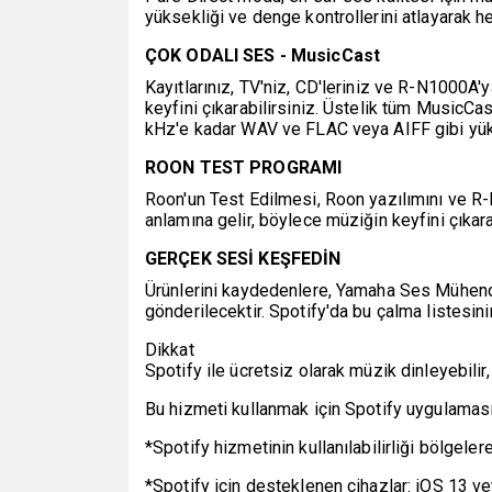
yüksekliği ve denge kontrollerini atlayarak he
ÇOK ODALI SES - MusicCast
Kayıtlarınız, TV'niz, CD'leriniz ve R-N1000A'
keyfini çıkarabilirsiniz. Üstelik tüm MusicCa
kHz'e kadar WAV ve FLAC veya AIFF gibi yüks
ROON TEST PROGRAMI
Roon'un Test Edilmesi, Roon yazılımını ve R-
anlamına gelir, böylece müziğin keyfini çıkarab
GERÇEK SESİ KEŞFEDİN
Ürünlerini kaydedenlere, Yamaha Ses Mühendi
gönderilecektir. Spotify'da bu çalma listesinin
Dikkat
Spotify ile ücretsiz olarak müzik dinleyebilir,
Bu hizmeti kullanmak için Spotify uygulamas
*Spotify hizmetinin kullanılabilirliği bölgeler
*Spotify için desteklenen cihazlar: iOS 13 v