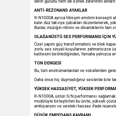
derin gücünü hem de esnek zarafetini aktarır.
ANTİ-REZONANS AYAKLAR
R-N1000A ayrıca titreşim emilimi konsepti al
kalın düz takviye çubukları düzenlenerek, yükse
Bunlar, müziğin ritmini ve dinamiklerini tam
OLAĞANÜSTÜ SES PERFORMANSI İÇİN Y
Özel yapım güç transformatörü ve blok kapasitö
zorlu ses sinyali koşullarının zahmetsizce üste
kalitesini belirlediğinden, Yamaha yalnızca en
TON DENGESİ
Bu, tüm enstrümanlardan ve vokallerden gele
Daha önce hiç duymadığınız seslerde bile tam
YÜKSEK HASSASİYET, YÜKSEK PERFORM
R-N1000A, üstün S/N performansı sağlamak iç
modülüyle birleştirilen bu ünite, yüksek çözü
ambiyansını ve sesteki hassas ifade nüansların
DÜŞÜK EMPEDANS KAVRAMI