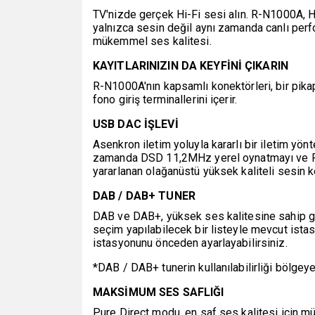
TV'nizde gerçek Hi-Fi sesi alın. R-N1000A, H
yalnızca sesin değil aynı zamanda canlı perfo
mükemmel ses kalitesi.
KAYITLARINIZIN DA KEYFİNİ ÇIKARIN
R-N1000A'nın kapsamlı konektörleri, bir pika
fono giriş terminallerini içerir.
USB DAC İŞLEVİ
Asenkron iletim yoluyla kararlı bir iletim yön
zamanda DSD 11,2MHz yerel oynatmayı ve PC
yararlanan olağanüstü yüksek kaliteli sesin k
DAB / DAB+ TUNER
DAB ve DAB+, yüksek ses kalitesine sahip geni
seçim yapılabilecek bir listeyle mevcut istas
istasyonunu önceden ayarlayabilirsiniz.
*DAB / DAB+ tunerin kullanılabilirliği bölgey
MAKSİMUM SES SAFLIĞI
Pure Direct modu, en saf ses kalitesi için m