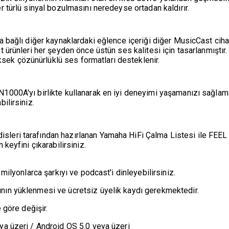
r türlü sinyal bozulmasını neredeyse ortadan kaldırır.
ya bağlı diğer kaynaklardaki eğlence içeriği diğer MusicCast cihaz
st ürünleri her şeyden önce üstün ses kalitesi için tasarlanmışt
ek çözünürlüklü ses formatları desteklenir.
N1000A'yı birlikte kullanarak en iyi deneyimi yaşamanızı sağlama
ilirsiniz.
sleri tarafından hazırlanan Yamaha HiFi Çalma Listesi ile FEEL
 keyfini çıkarabilirsiniz.
 milyonlarca şarkıyı ve podcast'i dinleyebilirsiniz.
ının yüklenmesi ve ücretsiz üyelik kaydı gerekmektedir.
e göre değişir.
eya üzeri / Android OS 5.0 veya üzeri