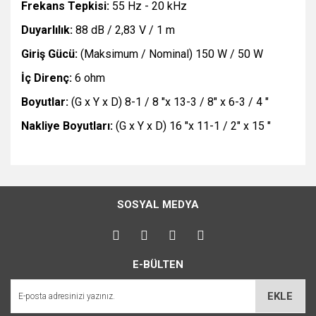
Frekans Tepkisi:
55 Hz - 20 kHz
Duyarlılık:
88 dB / 2,83 V / 1 m
Giriş Gücü:
(Maksimum / Nominal) 150 W / 50 W
İç Direnç:
6 ohm
Boyutlar:
(G x Y x D) 8-1 / 8 "x 13-3 / 8" x 6-3 / 4 "
Nakliye Boyutları:
(G x Y x D) 16 "x 11-1 / 2" x 15 "
Bu ürünün fiyat bilgisi, resim, ürün açıklamalarında ve diğer
konularda yetersiz gördüğünüz noktaları öneri formunu
Bu ürüne ilk yorumu siz yapın!
kullanarak tarafımıza iletebilirsiniz.
SOSYAL MEDYA
Görüş ve önerileriniz için teşekkür ederiz.
Yorum Yaz
Ürün resmi kalitesiz, bozuk veya görüntülenemiyor.
E-BÜLTEN
Ürün açıklamasında eksik bilgiler bulunuyor.
Ürün bilgilerinde hatalar bulunuyor.
EKLE
Ürün fiyatı diğer sitelerden daha pahalı.