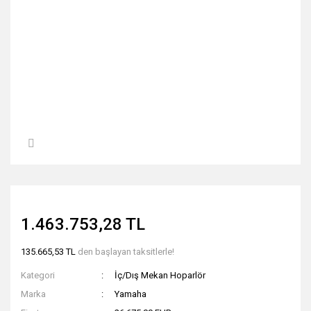
1.463.753,28 TL
135.665,53 TL
den başlayan taksitlerle!
Kategori
İç/Dış Mekan Hoparlör
Marka
Yamaha