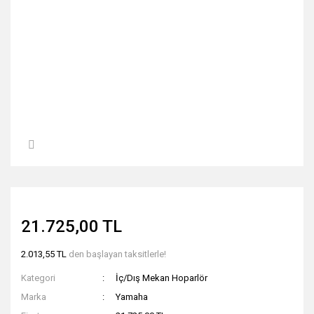
21.725,00 TL
2.013,55 TL
den başlayan taksitlerle!
Kategori
İç/Dış Mekan Hoparlör
Marka
Yamaha