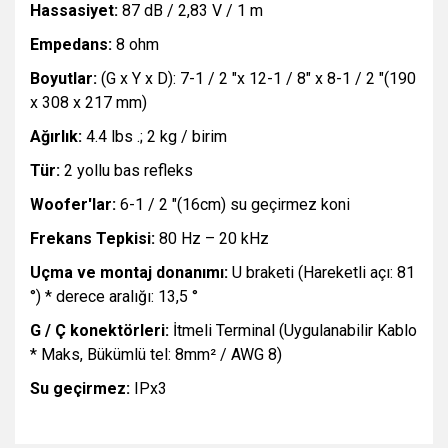
Hassasiyet:
87 dB / 2,83 V / 1 m
Empedans:
8 ohm
Boyutlar:
(G x Y x D): 7-1 / 2 "x 12-1 / 8" x 8-1 / 2 "(190
x 308 x 217 mm)
Ağırlık:
4.4 lbs .; 2 kg / birim
Tür:
2 yollu bas refleks
Woofer'lar:
6-1 / 2 "(16cm) su geçirmez koni
Frekans Tepkisi:
80 Hz – 20 kHz
Uçma ve montaj donanımı:
U braketi (Hareketli açı: 81
°) * derece aralığı: 13,5 °
G / Ç konektörleri:
İtmeli Terminal (Uygulanabilir Kablo
* Maks, Bükümlü tel: 8mm² / AWG 8)
Su geçirmez:
IPx3