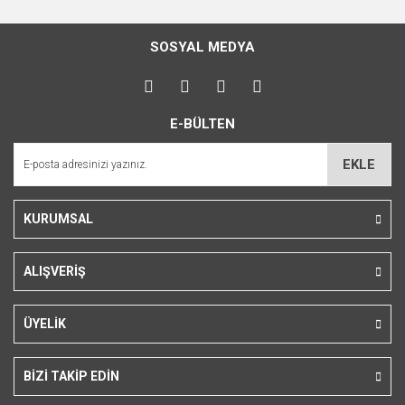
Bu ürünün fiyat bilgisi, resim, ürün açıklamalarında ve diğer
konularda yetersiz gördüğünüz noktaları öneri formunu
Bu ürüne ilk yorumu siz yapın!
kullanarak tarafımıza iletebilirsiniz.
SOSYAL MEDYA
Görüş ve önerileriniz için teşekkür ederiz.
Yorum Yaz
Ürün resmi kalitesiz, bozuk veya görüntülenemiyor.
E-BÜLTEN
Ürün açıklamasında eksik bilgiler bulunuyor.
Ürün bilgilerinde hatalar bulunuyor.
EKLE
Ürün fiyatı diğer sitelerden daha pahalı.
Bu ürüne benzer farklı alternatifler olmalı.
KURUMSAL
ALIŞVERİŞ
Gönder
ÜYELİK
BİZİ TAKİP EDİN