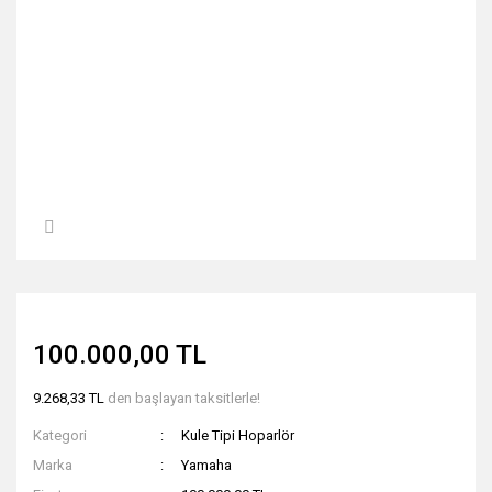
100.000,00 TL
9.268,33 TL
den başlayan taksitlerle!
Kategori
Kule Tipi Hoparlör
Marka
Yamaha