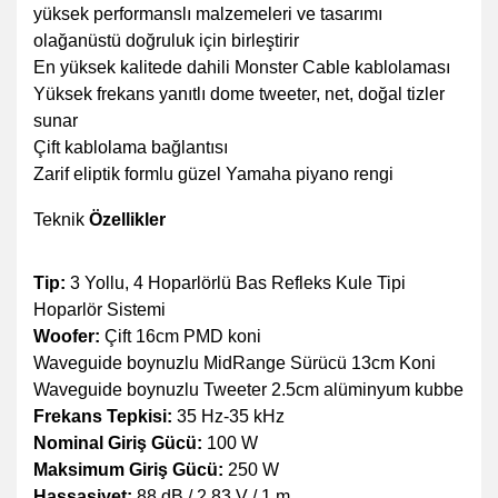
yüksek performanslı malzemeleri ve tasarımı
olağanüstü doğruluk için birleştirir
En yüksek kalitede dahili Monster Cable kablolaması
Yüksek frekans yanıtlı dome tweeter, net, doğal tizler
sunar
Çift kablolama bağlantısı
Zarif eliptik formlu güzel Yamaha piyano rengi
Teknik
Özellikler
Tip:
3 Yollu, 4 Hoparlörlü Bas Refleks Kule Tipi
Hoparlör Sistemi
Woofer:
Çift 16cm PMD koni
Waveguide boynuzlu MidRange Sürücü 13cm Koni
Waveguide boynuzlu Tweeter 2.5cm alüminyum kubbe
Frekans Tepkisi:
35 Hz-35 kHz
Nominal Giriş Gücü:
100 W
Maksimum Giriş Gücü:
250 W
Hassasiyet:
88 dB / 2,83 V / 1 m