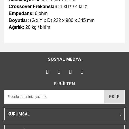
Crossover Frekansları:
1 kHz / 4 kHz
Empedans:
6 ohm
Boyutlar:
(G x Y x D) 222 x 980 x 345 mm
Ağırlık:
20 kg / birim
Bu ürünün fiyat bilgisi, resim, ürün açıklamalarında ve diğer
konularda yetersiz gördüğünüz noktaları öneri formunu
Bu ürüne ilk yorumu siz yapın!
kullanarak tarafımıza iletebilirsiniz.
SOSYAL MEDYA
Görüş ve önerileriniz için teşekkür ederiz.
Yorum Yaz
Ürün resmi kalitesiz, bozuk veya görüntülenemiyor.
E-BÜLTEN
Ürün açıklamasında eksik bilgiler bulunuyor.
Ürün bilgilerinde hatalar bulunuyor.
EKLE
Ürün fiyatı diğer sitelerden daha pahalı.
Bu ürüne benzer farklı alternatifler olmalı.
KURUMSAL