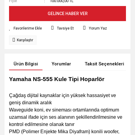
Fiyat
100.000,00 TL
GELİNCE HABER VER
Tavsiye Et
Yorum Yaz
Karşılaştır
Ürün Bilgisi
Yorumlar
Taksit Seçenekleri
Yamaha NS-555 Kule Tipi Hoparlör
Çağdaş dijital kaynaklar için yüksek hassasiyet ve
geniş dinamik aralık
Waveguide koni, ev sineması ortamlarında optimum
uzamsal ifade için ses alanının şekillendirilmesine ve
kontrol edilmesine olanak tanır
PMD (Polimer Enjekte Mika Diyafram) konili woofer,