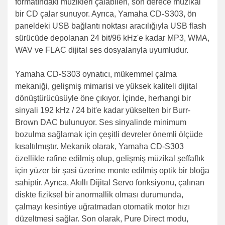
formatındaki müzikleri çalabilen, son derece müzikal
bir CD çalar sunuyor. Ayrıca, Yamaha CD-S303, ön
paneldeki USB bağlantı noktası aracılığıyla USB flash
sürücüde depolanan 24 bit/96 kHz'e kadar MP3, WMA,
WAV ve FLAC dijital ses dosyalarıyla uyumludur.
Yamaha CD-S303 oynatıcı, mükemmel çalma
mekaniği, gelişmiş mimarisi ve yüksek kaliteli dijital
dönüştürücüsüyle öne çıkıyor. İçinde, herhangi bir
sinyali 192 kHz / 24 bit'e kadar yükselten bir Burr-
Brown DAC bulunuyor. Ses sinyalinde minimum
bozulma sağlamak için çeşitli devreler önemli ölçüde
kısaltılmıştır. Mekanik olarak, Yamaha CD-S303
özellikle rafine edilmiş olup, gelişmiş müzikal şeffaflık
için yüzer bir şasi üzerine monte edilmiş optik bir bloğa
sahiptir. Ayrıca, Akıllı Dijital Servo fonksiyonu, çalınan
diskte fiziksel bir anormallik olması durumunda,
çalmayı kesintiye uğratmadan otomatik motor hızı
düzeltmesi sağlar. Son olarak, Pure Direct modu,