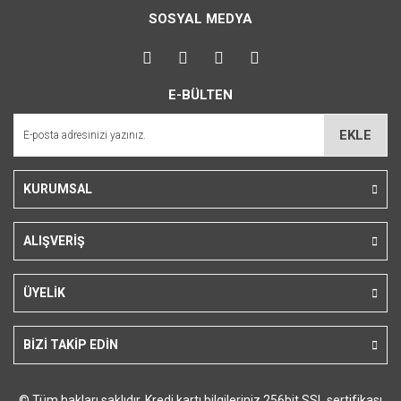
Bu ürüne ilk yorumu siz yapın!
kullanarak tarafımıza iletebilirsiniz.
SOSYAL MEDYA
Görüş ve önerileriniz için teşekkür ederiz.
Yorum Yaz
Ürün resmi kalitesiz, bozuk veya görüntülenemiyor.
E-BÜLTEN
Ürün açıklamasında eksik bilgiler bulunuyor.
Ürün bilgilerinde hatalar bulunuyor.
EKLE
Ürün fiyatı diğer sitelerden daha pahalı.
Bu ürüne benzer farklı alternatifler olmalı.
KURUMSAL
ALIŞVERİŞ
Gönder
ÜYELİK
BİZİ TAKİP EDİN
© Tüm hakları saklıdır. Kredi kartı bilgileriniz 256bit SSL sertifikası