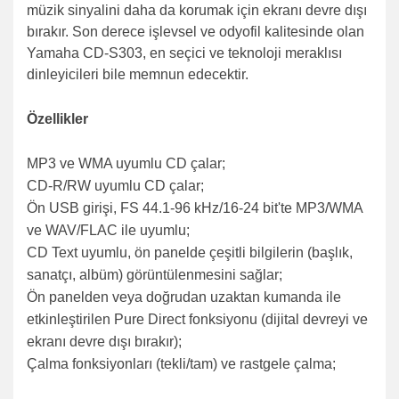
müzik sinyalini daha da korumak için ekranı devre dışı
bırakır. Son derece işlevsel ve odyofil kalitesinde olan
Yamaha CD-S303, en seçici ve teknoloji meraklısı
dinleyicileri bile memnun edecektir.
Özellikler
MP3 ve WMA uyumlu CD çalar;
CD-R/RW uyumlu CD çalar;
Ön USB girişi, FS 44.1-96 kHz/16-24 bit'te MP3/WMA
ve WAV/FLAC ile uyumlu;
CD Text uyumlu, ön panelde çeşitli bilgilerin (başlık,
sanatçı, albüm) görüntülenmesini sağlar;
Ön panelden veya doğrudan uzaktan kumanda ile
etkinleştirilen Pure Direct fonksiyonu (dijital devreyi ve
ekranı devre dışı bırakır);
Çalma fonksiyonları (tekli/tam) ve rastgele çalma;