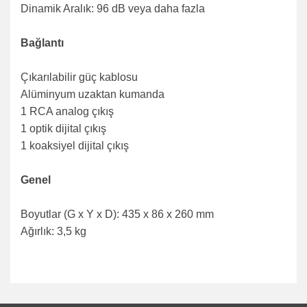
Dinamik Aralık: 96 dB veya daha fazla
Bağlantı
Çıkarılabilir güç kablosu
Alüminyum uzaktan kumanda
1 RCA analog çıkış
1 optik dijital çıkış
1 koaksiyel dijital çıkış
Genel
Boyutlar (G x Y x D): 435 x 86 x 260 mm
Ağırlık: 3,5 kg
Bu ürünün fiyat bilgisi, resim, ürün açıklamalarında ve diğer
konularda yetersiz gördüğünüz noktaları öneri formunu