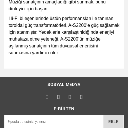
Müziği sanatçının amaçladığı gibi sunmak, bunu
dinleyici için başarır.
Hi-Fi bileşenlerinde üstün performansları ile tanınan
toroidal güç transformatörleri, A-S2200’e güç sağlamak
için atanmıştır. Yedeklerle karşılaştırıldığında enerjiyi
muhafaza etme yeteneği, A-S2200’ün müziğe
aşılanmış sanatçının tüm duygusal enerjisini
sunmasına yardımcı olur.
Bu ürünün fiyat bilgisi, resim, ürün açıklamalarında ve diğer
konularda yetersiz gördüğünüz noktaları öneri formunu
Bu ürüne ilk yorumu siz yapın!
kullanarak tarafımıza iletebilirsiniz.
SOSYAL MEDYA
Görüş ve önerileriniz için teşekkür ederiz.
Yorum Yaz
Ürün resmi kalitesiz, bozuk veya görüntülenemiyor.
E-BÜLTEN
Ürün açıklamasında eksik bilgiler bulunuyor.
Ürün bilgilerinde hatalar bulunuyor.
EKLE
Ürün fiyatı diğer sitelerden daha pahalı.