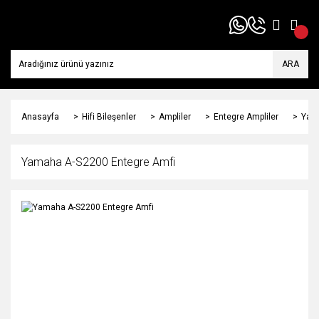
ARA
Anasayfa
Hifi Bileşenler
Ampliler
Entegre Ampliler
Yam
Yamaha A-S2200 Entegre Amfi