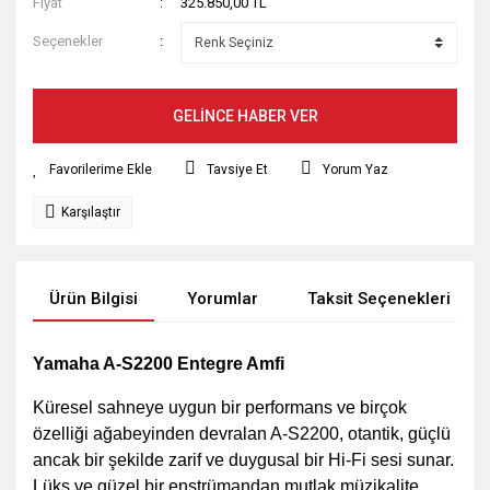
Fiyat
325.850,00 TL
Seçenekler
GELİNCE HABER VER
Tavsiye Et
Yorum Yaz
Karşılaştır
Ürün Bilgisi
Yorumlar
Taksit Seçenekleri
Yamaha A-S2200 Entegre Amfi
Küresel sahneye uygun bir performans ve birçok
özelliği ağabeyinden devralan A-S2200, otantik, güçlü
ancak bir şekilde zarif ve duygusal bir Hi-Fi sesi sunar.
Lüks ve güzel bir enstrümandan mutlak müzikalite.