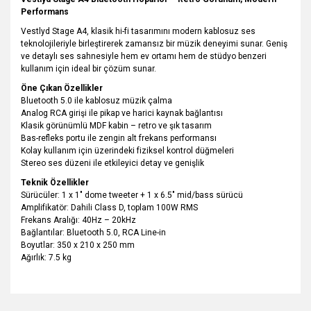
Performans
Vestlyd Stage A4, klasik hi-fi tasarımını modern kablosuz ses
teknolojileriyle birleştirerek zamansız bir müzik deneyimi sunar. Geniş
ve detaylı ses sahnesiyle hem ev ortamı hem de stüdyo benzeri
kullanım için ideal bir çözüm sunar.
Öne Çıkan Özellikler
Bluetooth 5.0 ile kablosuz müzik çalma
Analog RCA girişi ile pikap ve harici kaynak bağlantısı
Klasik görünümlü MDF kabin – retro ve şık tasarım
Bas-refleks portu ile zengin alt frekans performansı
Kolay kullanım için üzerindeki fiziksel kontrol düğmeleri
Stereo ses düzeni ile etkileyici detay ve genişlik
Teknik Özellikler
Sürücüler: 1 x 1" dome tweeter + 1 x 6.5" mid/bass sürücü
Amplifikatör: Dahili Class D, toplam 100W RMS
Frekans Aralığı: 40Hz – 20kHz
Bağlantılar: Bluetooth 5.0, RCA Line-in
Boyutlar: 350 x 210 x 250 mm
Ağırlık: 7.5 kg
Bu ürünün fiyat bilgisi, resim, ürün açıklamalarında ve diğer