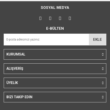
konularda yetersiz gördüğünüz noktaları öneri formunu
Bu ürüne ilk yorumu siz yapın!
kullanarak tarafımıza iletebilirsiniz.
SOSYAL MEDYA
Görüş ve önerileriniz için teşekkür ederiz.
Yorum Yaz
Ürün resmi kalitesiz, bozuk veya görüntülenemiyor.
E-BÜLTEN
Ürün açıklamasında eksik bilgiler bulunuyor.
Ürün bilgilerinde hatalar bulunuyor.
EKLE
Ürün fiyatı diğer sitelerden daha pahalı.
Bu ürüne benzer farklı alternatifler olmalı.
KURUMSAL
ALIŞVERİŞ
Gönder
ÜYELİK
BİZİ TAKİP EDİN