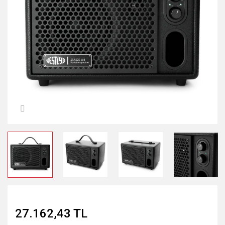
Tavan Hoparlör
Network Kablo
İç/Dış Mekan Hoparlör
Power Kablo
Banana Uç
27.162,43 TL