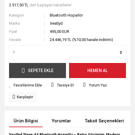
2.517,50 TL
den başlayan taksitlerle!
Kategori
Bluetooth Hoparlör
Marka
Vestlyd
Fiyat
495,00 EUR
Havale
24.446,19 TL (%10,00 havale indirimi)
SEPETE EKLE
HEMEN AL
Tavsiye Et
Yorum Yaz
Karşılaştır
Ürün Bilgisi
Yorumlar
Taksit Seçenekleri
Vestlyd Stage A4 Bluetooth Hoparlör – Retro Görünüm, Modern