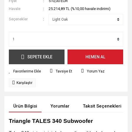
Fiyat
510,00 EUR
Havale
25.214,89 TL (%10,00 havale indirimi)
Seçenekler
SEPETE EKLE
HEMEN AL
Tavsiye Et
Yorum Yaz
Karşılaştır
Ürün Bilgisi
Yorumlar
Taksit Seçenekleri
Triangle TALES 340 Subwoofer