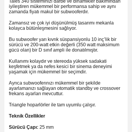
Tales 340 sisteminizi darbe ve dinamikler bakımından
iyileştiren mükemmel bir performansa sahip ve aynı
zamanda fiyatı makul bir subwooferdır.
Zamansız ve çok iyi düşünülmüş tasarımı mekanla
kolayca bütünleşmesini sağlıyor.
Bu subwoofer yarı kıvrık süspansiyonlu 10 inç’lik bir
sürücü ve 200-watt etkin değerli (350 watt maksimum
gücü olan) bir D sınıf ampli ile donatılmıştır.
Kullanımı kolaydır ve stereoda yüksek sadakati
keşfetmek ya da nefes kesici bir sinema deneyimi
yaşamak için mükemmel bir seçimdir.
Ayrıca subwooferınızı mükemmel bir şekilde
ayarlamanızı sağlayan otomatik standby ve crossover
frekans ayarları mevcuttur.
Triangle hoparlörler ile tam uyumlu çalışır.
Teknik Özellikler
Sürücü Çapı:
25 mm