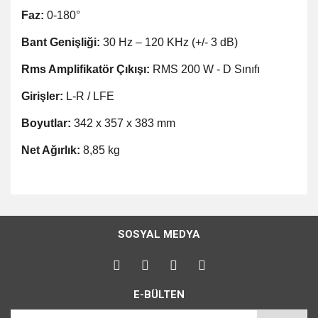
Faz:
0-180°
Bant Genişliği:
30 Hz – 120 KHz (+/- 3 dB)
Rms Amplifikatör Çıkışı:
RMS 200 W - D Sınıfı
Girişler:
L-R / LFE
Boyutlar:
342 x 357 x 383 mm
Net Ağırlık:
8,85 kg
Bu ürünün fiyat bilgisi, resim, ürün açıklamalarında ve diğer
konularda yetersiz gördüğünüz noktaları öneri formunu
Bu ürüne ilk yorumu siz yapın!
kullanarak tarafımıza iletebilirsiniz.
SOSYAL MEDYA
Görüş ve önerileriniz için teşekkür ederiz.
Yorum Yaz
Ürün resmi kalitesiz, bozuk veya görüntülenemiyor.
E-BÜLTEN
Ürün açıklamasında eksik bilgiler bulunuyor.
Ürün bilgilerinde hatalar bulunuyor.