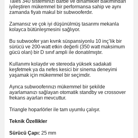
Tales 340 sisteminizi darbe ve dinamikler bakımından
iyileştiren mükemmel bir performansa sahip ve aynı
zamanda fiyatı makul bir subwooferdır.
Zamansız ve çok iyi düşünülmüş tasarımı mekanla
kolayca bütünleşmesini sağlıyor.
Bu subwoofer yarı kıvrık süspansiyonlu 10 inç’lik bir
sürücü ve 200-watt etkin değerli (350 watt maksimum
gücü olan) bir D sınıf ampli ile donatılmıştır.
Kullanımı kolaydır ve stereoda yüksek sadakati
keşfetmek ya da nefes kesici bir sinema deneyimi
yaşamak için mükemmel bir seçimdir.
Ayrıca subwooferınızı mükemmel bir şekilde
ayarlamanızı sağlayan otomatik standby ve crossover
frekans ayarları mevcuttur.
Triangle hoparlörler ile tam uyumlu çalışır.
Teknik Özellikler
Sürücü Çapı:
25 mm