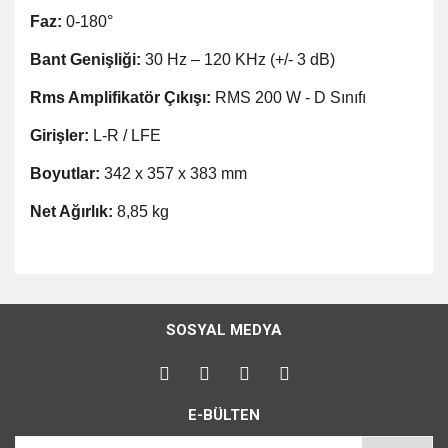
Faz:
0-180°
Bant Genişliği:
30 Hz – 120 KHz (+/- 3 dB)
Rms Amplifikatör Çıkışı:
RMS 200 W - D Sınıfı
Girişler:
L-R / LFE
Boyutlar:
342 x 357 x 383 mm
Net Ağırlık:
8,85 kg
Bu ürünün fiyat bilgisi, resim, ürün açıklamalarında ve diğer
konularda yetersiz gördüğünüz noktaları öneri formunu
Bu ürüne ilk yorumu siz yapın!
kullanarak tarafımıza iletebilirsiniz.
SOSYAL MEDYA
Görüş ve önerileriniz için teşekkür ederiz.
Yorum Yaz
Ürün resmi kalitesiz, bozuk veya görüntülenemiyor.
E-BÜLTEN
Ürün açıklamasında eksik bilgiler bulunuyor.
Ürün bilgilerinde hatalar bulunuyor.