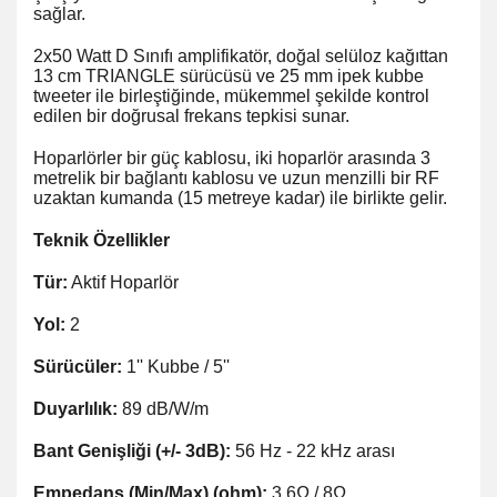
sağlar.
2x50 Watt D Sınıfı amplifikatör, doğal selüloz kağıttan
13 cm TRIANGLE sürücüsü ve 25 mm ipek kubbe
tweeter ile birleştiğinde, mükemmel şekilde kontrol
edilen bir doğrusal frekans tepkisi sunar.
Hoparlörler bir güç kablosu, iki hoparlör arasında 3
metrelik bir bağlantı kablosu ve uzun menzilli bir RF
uzaktan kumanda (15 metreye kadar) ile birlikte gelir.
Teknik Özellikler
Tür:
Aktif Hoparlör
Yol:
2
Sürücüler:
1'' Kubbe / 5''
Duyarlılık:
89 dB/W/m
Bant Genişliği (+/- 3dB):
56 Hz - 22 kHz arası
Empedans (Min/Max) (ohm):
3,6Ω / 8Ω