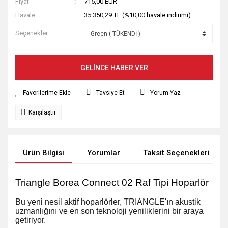
Fiyat
715,00 EUR
Havale
35.350,29 TL (%10,00 havale indirimi)
Seçenekler
GELİNCE HABER VER
Tavsiye Et
Yorum Yaz
Karşılaştır
Ürün Bilgisi
Yorumlar
Taksit Seçenekleri
Triangle Borea Connect 02 Raf Tipi Hoparlör
Bu yeni nesil aktif hoparlörler, TRIANGLE'ın akustik
uzmanlığını ve en son teknoloji yeniliklerini bir araya
getiriyor.