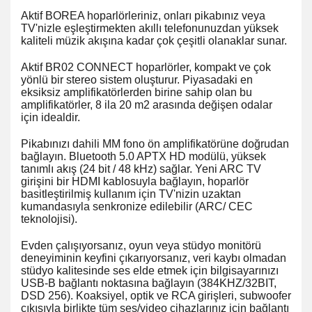
Aktif BOREA hoparlörleriniz, onları pikabınız veya
TV'nizle eşleştirmekten akıllı telefonunuzdan yüksek
kaliteli müzik akışına kadar çok çeşitli olanaklar sunar.
Aktif BR02 CONNECT hoparlörler, kompakt ve çok
yönlü bir stereo sistem oluşturur. Piyasadaki en
eksiksiz amplifikatörlerden birine sahip olan bu
amplifikatörler, 8 ila 20 m2 arasında değişen odalar
için idealdir.
Pikabınızı dahili MM fono ön amplifikatörüne doğrudan
bağlayın. Bluetooth 5.0 APTX HD modülü, yüksek
tanımlı akış (24 bit / 48 kHz) sağlar. Yeni ARC TV
girişini bir HDMI kablosuyla bağlayın, hoparlör
basitleştirilmiş kullanım için TV'nizin uzaktan
kumandasıyla senkronize edilebilir (ARC/ CEC
teknolojisi).
Evden çalışıyorsanız, oyun veya stüdyo monitörü
deneyiminin keyfini çıkarıyorsanız, veri kaybı olmadan
stüdyo kalitesinde ses elde etmek için bilgisayarınızı
USB-B bağlantı noktasına bağlayın (384KHZ/32BIT,
DSD 256). Koaksiyel, optik ve RCA girişleri, subwoofer
çıkışıyla birlikte tüm ses/video cihazlarınız için bağlantı