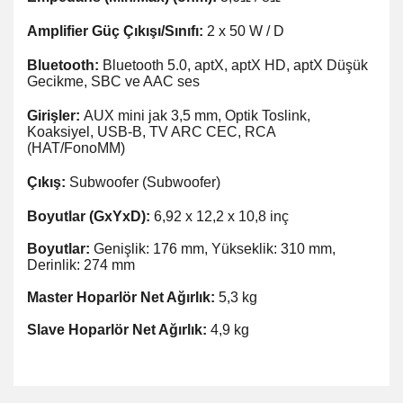
Amplifier Güç Çıkışı/Sınıfı:
2 x 50 W / D
Bluetooth:
Bluetooth 5.0, aptX, aptX HD, aptX Düşük
Gecikme, SBC ve AAC ses
Girişler:
AUX mini jak 3,5 mm, Optik Toslink,
Koaksiyel, USB-B, TV ARC CEC, RCA
(HAT/FonoMM)
Çıkış:
Subwoofer (Subwoofer)
Boyutlar (GxYxD):
6,92 x 12,2 x 10,8 inç
Boyutlar:
Genişlik: 176 mm, Yükseklik: 310 mm,
Derinlik: 274 mm
Master Hoparlör Net Ağırlık:
5,3 kg
Slave Hoparlör Net Ağırlık:
4,9 kg
Bu ürünün fiyat bilgisi, resim, ürün açıklamalarında ve diğer