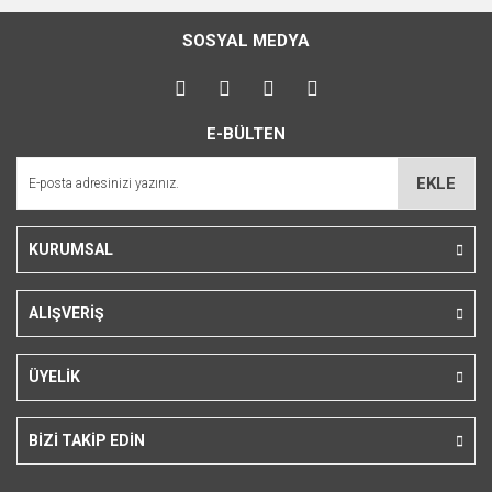
konularda yetersiz gördüğünüz noktaları öneri formunu
Bu ürüne ilk yorumu siz yapın!
kullanarak tarafımıza iletebilirsiniz.
SOSYAL MEDYA
Görüş ve önerileriniz için teşekkür ederiz.
Yorum Yaz
Ürün resmi kalitesiz, bozuk veya görüntülenemiyor.
E-BÜLTEN
Ürün açıklamasında eksik bilgiler bulunuyor.
Ürün bilgilerinde hatalar bulunuyor.
EKLE
Ürün fiyatı diğer sitelerden daha pahalı.
Bu ürüne benzer farklı alternatifler olmalı.
KURUMSAL
ALIŞVERİŞ
Gönder
ÜYELİK
BİZİ TAKİP EDİN