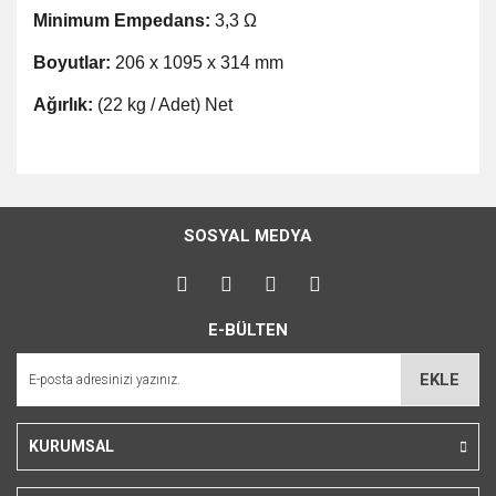
Minimum Empedans:
3,3 Ω
Boyutlar:
206 x 1095 x 314 mm
Ağırlık:
(22 kg / Adet) Net
Bu ürünün fiyat bilgisi, resim, ürün açıklamalarında ve diğer
konularda yetersiz gördüğünüz noktaları öneri formunu
Bu ürüne ilk yorumu siz yapın!
kullanarak tarafımıza iletebilirsiniz.
SOSYAL MEDYA
Görüş ve önerileriniz için teşekkür ederiz.
Yorum Yaz
Ürün resmi kalitesiz, bozuk veya görüntülenemiyor.
E-BÜLTEN
Ürün açıklamasında eksik bilgiler bulunuyor.
Ürün bilgilerinde hatalar bulunuyor.
EKLE
Ürün fiyatı diğer sitelerden daha pahalı.
Bu ürüne benzer farklı alternatifler olmalı.
KURUMSAL