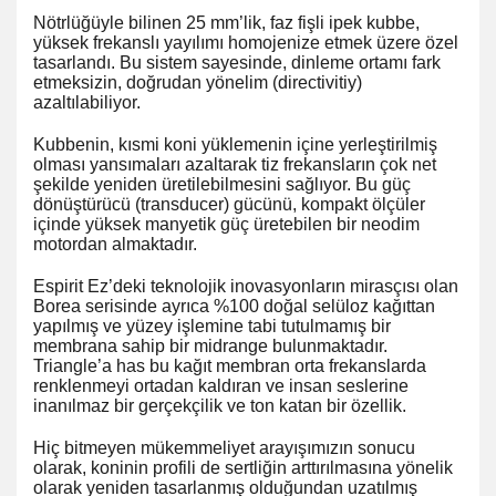
Nötrlüğüyle bilinen 25 mm’lik, faz fişli ipek kubbe,
yüksek frekanslı yayılımı homojenize etmek üzere özel
tasarlandı. Bu sistem sayesinde, dinleme ortamı fark
etmeksizin, doğrudan yönelim (directivitiy)
azaltılabiliyor.
Kubbenin, kısmi koni yüklemenin içine yerleştirilmiş
olması yansımaları azaltarak tiz frekansların çok net
şekilde yeniden üretilebilmesini sağlıyor. Bu güç
dönüştürücü (transducer) gücünü, kompakt ölçüler
içinde yüksek manyetik güç üretebilen bir neodim
motordan almaktadır.
Espirit Ez’deki teknolojik inovasyonların mirasçısı olan
Borea serisinde ayrıca %100 doğal selüloz kağıttan
yapılmış ve yüzey işlemine tabi tutulmamış bir
membrana sahip bir midrange bulunmaktadır.
Triangle’a has bu kağıt membran orta frekanslarda
renklenmeyi ortadan kaldıran ve insan seslerine
inanılmaz bir gerçekçilik ve ton katan bir özellik.
Hiç bitmeyen mükemmeliyet arayışımızın sonucu
olarak, koninin profili de sertliğin arttırılmasına yönelik
olarak yeniden tasarlanmış olduğundan uzatılmış