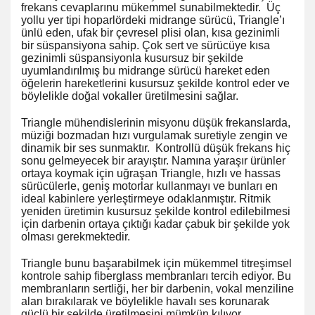
frekans cevaplarınu mükemmel sunabilmektedir. Üç
yollu yer tipi hoparlördeki midrange sürücü, Triangle’ı
ünlü eden, ufak bir çevresel plisi olan, kısa gezinimli
bir süspansiyona sahip. Çok sert ve sürücüye kısa
gezinimli süspansiyonla kusursuz bir şekilde
uyumlandırılmış bu midrange sürücü hareket eden
öğelerin hareketlerini kusursuz şekilde kontrol eder ve
böylelikle doğal vokaller üretilmesini sağlar.
Triangle mühendislerinin misyonu düşük frekanslarda,
müziği bozmadan hızı vurgulamak suretiyle zengin ve
dinamik bir ses sunmaktır. Kontrollü düşük frekans hiç
sonu gelmeyecek bir arayıştır. Namına yaraşır ürünler
ortaya koymak için uğraşan Triangle, hızlı ve hassas
sürücülerle, geniş motorlar kullanmayı ve bunları en
ideal kabinlere yerleştirmeye odaklanmıştır. Ritmik
yeniden üretimin kusursuz şekilde kontrol edilebilmesi
için darbenin ortaya çıktığı kadar çabuk bir şekilde yok
olması gerekmektedir.
Triangle bunu başarabilmek için mükemmel titreşimsel
kontrole sahip fiberglass membranları tercih ediyor. Bu
membranların sertliği, her bir darbenin, vokal menziline
alan bırakılarak ve böylelikle havalı ses korunarak
güçlü bir şekilde üretilmesini mümkün kılıyor.