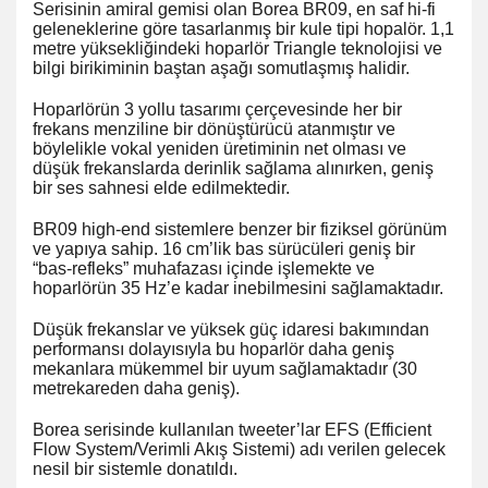
Serisinin amiral gemisi olan Borea BR09, en saf hi-fi
geleneklerine göre tasarlanmış bir kule tipi hopalör. 1,1
metre yüksekliğindeki hoparlör Triangle teknolojisi ve
bilgi birikiminin baştan aşağı somutlaşmış halidir.
Hoparlörün 3 yollu tasarımı çerçevesinde her bir
frekans menziline bir dönüştürücü atanmıştır ve
böylelikle vokal yeniden üretiminin net olması ve
düşük frekanslarda derinlik sağlama alınırken, geniş
bir ses sahnesi elde edilmektedir.
BR09 high-end sistemlere benzer bir fiziksel görünüm
ve yapıya sahip. 16 cm’lik bas sürücüleri geniş bir
“bas-refleks” muhafazası içinde işlemekte ve
hoparlörün 35 Hz’e kadar inebilmesini sağlamaktadır.
Düşük frekanslar ve yüksek güç idaresi bakımından
performansı dolayısıyla bu hoparlör daha geniş
mekanlara mükemmel bir uyum sağlamaktadır (30
metrekareden daha geniş).
Borea serisinde kullanılan tweeter’lar EFS (Efficient
Flow System/Verimli Akış Sistemi) adı verilen gelecek
nesil bir sistemle donatıldı.