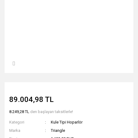
89.004,98 TL
8.249,28 TL
den başlayan taksitlerle!
Kategori
Kule Tipi Hoparlör
Marka
Triangle