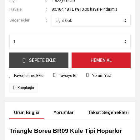
Fiyat
1.622,00 EUR
Havale
80.104,48 TL (%10,00 havale indirimi)
Seçenekler
SEPETE EKLE
HEMEN AL
Tavsiye Et
Yorum Yaz
Karşılaştır
Ürün Bilgisi
Yorumlar
Taksit Seçenekleri
Triangle Borea BR09 Kule Tipi Hoparlör