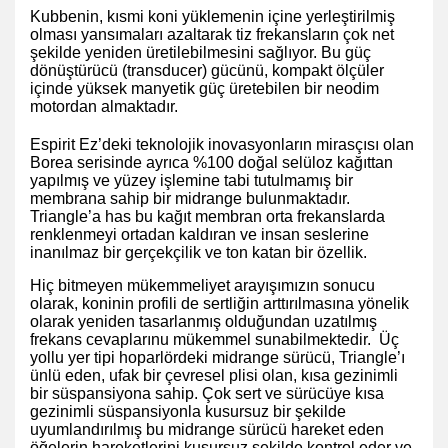
Kubbenin, kısmi koni yüklemenin içine yerleştirilmiş
olması yansımaları azaltarak tiz frekansların çok net
şekilde yeniden üretilebilmesini sağlıyor. Bu güç
dönüştürücü (transducer) gücünü, kompakt ölçüler
içinde yüksek manyetik güç üretebilen bir neodim
motordan almaktadır.
Espirit Ez’deki teknolojik inovasyonların mirasçısı olan
Borea serisinde ayrıca %100 doğal selüloz kağıttan
yapılmış ve yüzey işlemine tabi tutulmamış bir
membrana sahip bir midrange bulunmaktadır.
Triangle’a has bu kağıt membran orta frekanslarda
renklenmeyi ortadan kaldıran ve insan seslerine
inanılmaz bir gerçekçilik ve ton katan bir özellik.
Hiç bitmeyen mükemmeliyet arayışımızın sonucu
olarak, koninin profili de sertliğin arttırılmasına yönelik
olarak yeniden tasarlanmış olduğundan uzatılmış
frekans cevaplarınu mükemmel sunabilmektedir. Üç
yollu yer tipi hoparlördeki midrange sürücü, Triangle’ı
ünlü eden, ufak bir çevresel plisi olan, kısa gezinimli
bir süspansiyona sahip. Çok sert ve sürücüye kısa
gezinimli süspansiyonla kusursuz bir şekilde
uyumlandırılmış bu midrange sürücü hareket eden
öğelerin hareketlerini kusursuz şekilde kontrol eder ve