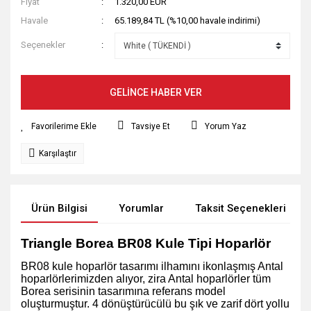
Fiyat
1.320,00 EUR
Havale
65.189,84 TL (%10,00 havale indirimi)
Seçenekler
GELİNCE HABER VER
Tavsiye Et
Yorum Yaz
Karşılaştır
Ürün Bilgisi
Yorumlar
Taksit Seçenekleri
Triangle Borea BR08 Kule Tipi Hoparlör
BR08 kule hoparlör tasarımı ilhamını ikonlaşmış Antal
hoparlörlerimizden alıyor, zira Antal hoparlörler tüm
Borea serisinin tasarımına referans model
oluşturmuştur. 4 dönüştürücülü bu şık ve zarif dört yollu