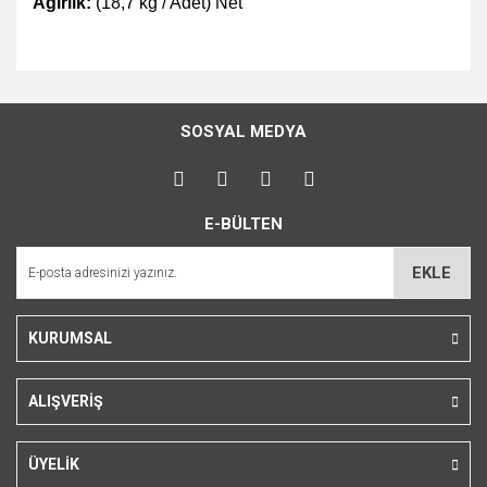
Ağırlık:
(18,7 kg / Adet) Net
Bu ürünün fiyat bilgisi, resim, ürün açıklamalarında ve diğer
konularda yetersiz gördüğünüz noktaları öneri formunu
Bu ürüne ilk yorumu siz yapın!
kullanarak tarafımıza iletebilirsiniz.
SOSYAL MEDYA
Görüş ve önerileriniz için teşekkür ederiz.
Yorum Yaz
Ürün resmi kalitesiz, bozuk veya görüntülenemiyor.
E-BÜLTEN
Ürün açıklamasında eksik bilgiler bulunuyor.
Ürün bilgilerinde hatalar bulunuyor.
EKLE
Ürün fiyatı diğer sitelerden daha pahalı.
Bu ürüne benzer farklı alternatifler olmalı.
KURUMSAL
ALIŞVERİŞ
Gönder
ÜYELİK