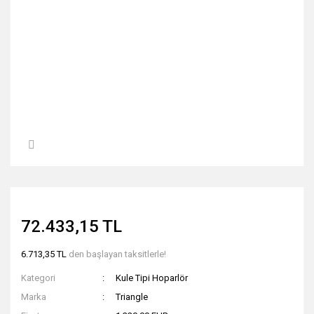
72.433,15 TL
6.713,35 TL
den başlayan taksitlerle!
Kategori
Kule Tipi Hoparlör
Marka
Triangle