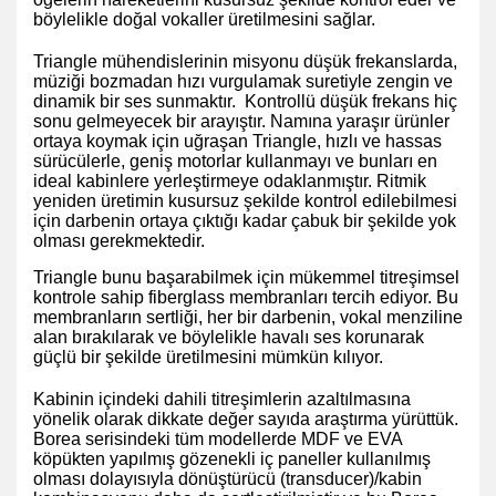
böylelikle doğal vokaller üretilmesini sağlar.
Triangle mühendislerinin misyonu düşük frekanslarda,
müziği bozmadan hızı vurgulamak suretiyle zengin ve
dinamik bir ses sunmaktır. Kontrollü düşük frekans hiç
sonu gelmeyecek bir arayıştır. Namına yaraşır ürünler
ortaya koymak için uğraşan Triangle, hızlı ve hassas
sürücülerle, geniş motorlar kullanmayı ve bunları en
ideal kabinlere yerleştirmeye odaklanmıştır. Ritmik
yeniden üretimin kusursuz şekilde kontrol edilebilmesi
için darbenin ortaya çıktığı kadar çabuk bir şekilde yok
olması gerekmektedir.
Triangle bunu başarabilmek için mükemmel titreşimsel
kontrole sahip fiberglass membranları tercih ediyor. Bu
membranların sertliği, her bir darbenin, vokal menziline
alan bırakılarak ve böylelikle havalı ses korunarak
güçlü bir şekilde üretilmesini mümkün kılıyor.
Kabinin içindeki dahili titreşimlerin azaltılmasına
yönelik olarak dikkate değer sayıda araştırma yürüttük.
Borea serisindeki tüm modellerde MDF ve EVA
köpükten yapılmış gözenekli iç paneller kullanılmış
olması dolayısıyla dönüştürücü (transducer)/kabin