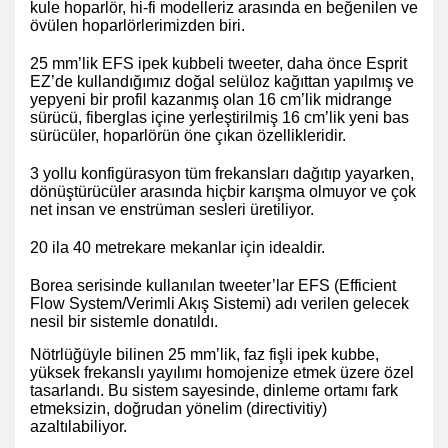
kule hoparlör, hi-fi modelleriz arasında en beğenilen ve
övülen hoparlörlerimizden biri.
25 mm’lik EFS ipek kubbeli tweeter, daha önce Esprit
EZ’de kullandığımız doğal selüloz kağıttan yapılmış ve
yepyeni bir profil kazanmış olan 16 cm’lik midrange
sürücü, fiberglas içine yerleştirilmiş 16 cm’lik yeni bas
sürücüler, hoparlörün öne çıkan özellikleridir.
3 yollu konfigürasyon tüm frekansları dağıtıp yayarken,
dönüştürücüler arasında hiçbir karışma olmuyor ve çok
net insan ve enstrüman sesleri üretiliyor.
20 ila 40 metrekare mekanlar için idealdir.
Borea serisinde kullanılan tweeter’lar EFS (Efficient
Flow System/Verimli Akış Sistemi) adı verilen gelecek
nesil bir sistemle donatıldı.
Nötrlüğüyle bilinen 25 mm’lik, faz fişli ipek kubbe,
yüksek frekanslı yayılımı homojenize etmek üzere özel
tasarlandı. Bu sistem sayesinde, dinleme ortamı fark
etmeksizin, doğrudan yönelim (directivitiy)
azaltılabiliyor.