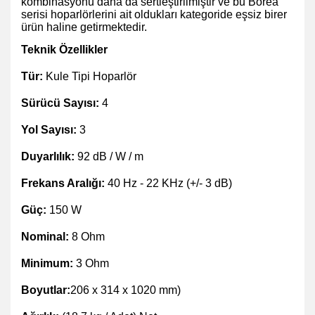
kombinasyonu daha da sertleştirilmiştir ve bu Borea
serisi hoparlörlerini ait oldukları kategoride eşsiz birer
ürün haline getirmektedir.
Teknik Özellikler
Tür:
Kule Tipi Hoparlör
Sürücü Sayısı:
4
Yol Sayısı:
3
Duyarlılık:
92 dB / W / m
Frekans Aralığı:
40 Hz - 22 KHz (+/- 3 dB)
Güç:
150 W
Nominal:
8 Ohm
Minimum:
3 Ohm
Boyutlar:
206 x 314 x 1020 mm)