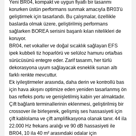
Yeni BR04, kompakt ve uygun fiyatlı bir tasarımı
korurken üstün performans sunmak amacıyla BR03'ü
geliştirmek için tasarlandı. Bu çalışmalar, özellikle
baslarda olmak üzere, geliştirilmiş performans
sağlarken BOREA serisini başarılı kılan nitelikleri de
koruyor.
BR04, net vokaller ve doğal sıcaklık sağlayan EFS
ipek kubbeli tiz hoparlörü ve selüloz hamuru orta/bas
sürücüsünü entegre eder. Zarif tasarım, her türlü
dekorasyona uyum sağlayacak esneklik sunan altı
farklı renkte mevcuttur.
Ek iyileştirmeler arasında, daha derin ve kontrollü bas
için hava akışını optimize eden yeniden tasarlanmış ön
bas refleks portu ve genişletilmiş kabin yer almaktadır.
Çift bağlantı terminallerinin eklenmesi, geliştirilmiş bir
crossover ile birleşerek, gelişmiş ses hassasiyeti için
çift kablolama ve çift amplifikasyona olanak tanır. 44 ila
22.000 Hz frekans aralığı ve 90 dB hassasiyeti ile
BR04, 10 ila 40 m² arasındaki odalar için