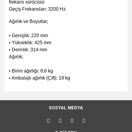
frekans sürücüsü
Geçiş Frekansları: 3200 Hz
Ağırlık ve Boyutlar;
• Genişlik: 220 mm
• Yükseklik: 425 mm
• Derinlik: 314 mm
Ağırlık;
• Birim ağırlığı: 8,6 kg
• Ambalajlı ağırlık (Çift): 19 kg
Bu ürünün fiyat bilgisi, resim, ürün açıklamalarında ve diğer
konularda yetersiz gördüğünüz noktaları öneri formunu
Bu ürüne ilk yorumu siz yapın!
kullanarak tarafımıza iletebilirsiniz.
SOSYAL MEDYA
Görüş ve önerileriniz için teşekkür ederiz.
Yorum Yaz
Ürün resmi kalitesiz, bozuk veya görüntülenemiyor.