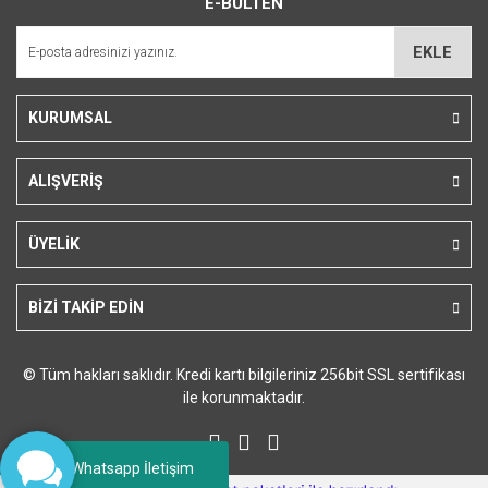
E-BÜLTEN
Ürün açıklamasında eksik bilgiler bulunuyor.
Ürün bilgilerinde hatalar bulunuyor.
EKLE
Ürün fiyatı diğer sitelerden daha pahalı.
Bu ürüne benzer farklı alternatifler olmalı.
KURUMSAL
ALIŞVERİŞ
Gönder
ÜYELİK
BİZİ TAKİP EDİN
© Tüm hakları saklıdır. Kredi kartı bilgileriniz 256bit SSL sertifikası
ile korunmaktadır.
Whatsapp İletişim