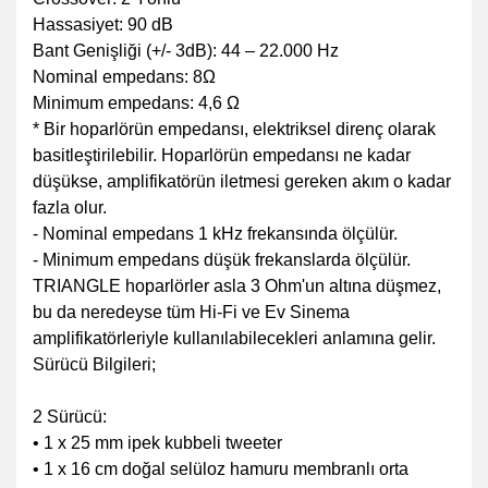
Hassasiyet: 90 dB
Bant Genişliği (+/- 3dB): 44 – 22.000 Hz
Nominal empedans: 8Ω
Minimum empedans: 4,6 Ω
* Bir hoparlörün empedansı, elektriksel direnç olarak
basitleştirilebilir. Hoparlörün empedansı ne kadar
düşükse, amplifikatörün iletmesi gereken akım o kadar
fazla olur.
- Nominal empedans 1 kHz frekansında ölçülür.
- Minimum empedans düşük frekanslarda ölçülür.
TRIANGLE hoparlörler asla 3 Ohm'un altına düşmez,
bu da neredeyse tüm Hi-Fi ve Ev Sinema
amplifikatörleriyle kullanılabilecekleri anlamına gelir.
Sürücü Bilgileri;
2 Sürücü:
• 1 x 25 mm ipek kubbeli tweeter
• 1 x 16 cm doğal selüloz hamuru membranlı orta