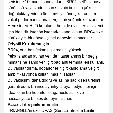
serisinde 10 model sunmaktadır. BR04, selüloz posa
sürücüsü sayesinde insan sesinin tınısının yüksek
doğrulukta yeniden üretilmesiyle öne çıkar ve tüm
vokal performanslarına gerçek bir yoğunluk kazandırır.
Hem stereo Hi-Fi kurulumu hem de ev sinema sistemi
için idealdir. İster ön ister arka kanal olsun, BR04 size
sürükleyici bir görsel-işitsel deneyim sunacaktır.
Odyofil Kurulumu İçin
BR04, orta bas frekans işlemesini yüksek
frekanslardan ayıran yeniden tasarlanmış bir geçiş
mimarisine sahip yeni çift bağlantı terminalleri kullanır.
Bu yapılandırma, hoparlörlerin çift kablolama ve çift
amplifikasyonda kullanılmasını sağlar.
Bu yaklaşım, daha doğru ve aslına sadık ses üretimi
garanti eder. En ince ayrıntıyı arayan odyofiller için
ideal olan bu hoparlör, olağanüstü saflık ve
hassasiyette bir ses deneyimi sunar.
Parazit Titreşimlerin Emilimi
TRIANGLE'ın özel DVAS (Sürücü Titreşim Emilim