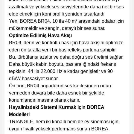
azaltmak ve yüksek ses seviyelerinde daha net bir ses
elde etmek için koni profili yeniden tasarlandı.
Yeni BOREA BR04, 10 ila 40 m² arasındaki odalar için
mükemmeldir ve zengin, detaylı bir ses sunar.
Optimize Edilmiş Hava Akışı
BR04, derin ve kontrollü bas için hava akışını optimize
eden ön tarafta yeni bir bas refleks portuna sahiptir.
Bu, türbülansı azaltır ve daha doğru ses üretimi sağlar.
Daha büyük kabin boyutu, bas aralığındaki frekans
tepkisini 44 ila 22.000 Hz'e kadar genişletir ve 90
dB/W hassasiyet sunar.
Ön port, BR04 hoparlörün ses kalitesinden ödün
vermeden duvara bile daha esnek bir şekilde
konumlandırılmasına olanak tanır.
Hayalinizdeki Sistemi Kurmak için BOREA
Modelleri
TRIANGLE, hem iki kanallı hem de ev sineması için
uygun fiyatlı yüksek performans sunan BOREA