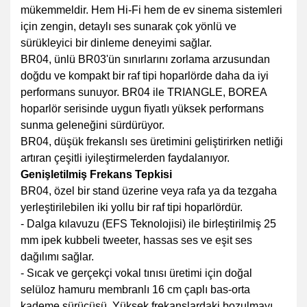
mükemmeldir. Hem Hi-Fi hem de ev sinema sistemleri
için zengin, detaylı ses sunarak çok yönlü ve
sürükleyici bir dinleme deneyimi sağlar.
BR04, ünlü BR03'ün sınırlarını zorlama arzusundan
doğdu ve kompakt bir raf tipi hoparlörde daha da iyi
performans sunuyor. BR04 ile TRIANGLE, BOREA
hoparlör serisinde uygun fiyatlı yüksek performans
sunma geleneğini sürdürüyor.
BR04, düşük frekanslı ses üretimini geliştirirken netliği
artıran çeşitli iyileştirmelerden faydalanıyor.
Genişletilmiş Frekans Tepkisi
BR04, özel bir stand üzerine veya rafa ya da tezgaha
yerleştirilebilen iki yollu bir raf tipi hoparlördür.
- Dalga kılavuzu (EFS Teknolojisi) ile birleştirilmiş 25
mm ipek kubbeli tweeter, hassas ses ve eşit ses
dağılımı sağlar.
- Sıcak ve gerçekçi vokal tınısı üretimi için doğal
selüloz hamuru membranlı 16 cm çaplı bas-orta
kademe sürücüsü. Yüksek frekanslardaki bozulmayı