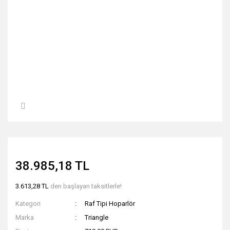
38.985,18 TL
3.613,28 TL
den başlayan taksitlerle!
Kategori
Raf Tipi Hoparlör
Marka
Triangle