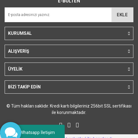
E-BÜLTEN
Ürün açıklamasında eksik bilgiler bulunuyor.
Ürün bilgilerinde hatalar bulunuyor.
EKLE
Ürün fiyatı diğer sitelerden daha pahalı.
Bu ürüne benzer farklı alternatifler olmalı.
KURUMSAL
ALIŞVERİŞ
Gönder
ÜYELİK
BİZİ TAKİP EDİN
© Tüm hakları saklıdır. Kredi kartı bilgileriniz 256bit SSL sertifikası
ile korunmaktadır.
Whatsapp İletişim