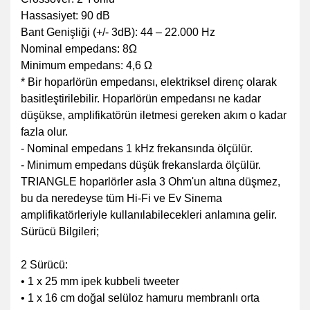
Hassasiyet: 90 dB
Bant Genişliği (+/- 3dB): 44 – 22.000 Hz
Nominal empedans: 8Ω
Minimum empedans: 4,6 Ω
* Bir hoparlörün empedansı, elektriksel direnç olarak
basitleştirilebilir. Hoparlörün empedansı ne kadar
düşükse, amplifikatörün iletmesi gereken akım o kadar
fazla olur.
- Nominal empedans 1 kHz frekansında ölçülür.
- Minimum empedans düşük frekanslarda ölçülür.
TRIANGLE hoparlörler asla 3 Ohm'un altına düşmez,
bu da neredeyse tüm Hi-Fi ve Ev Sinema
amplifikatörleriyle kullanılabilecekleri anlamına gelir.
Sürücü Bilgileri;
2 Sürücü:
• 1 x 25 mm ipek kubbeli tweeter
• 1 x 16 cm doğal selüloz hamuru membranlı orta