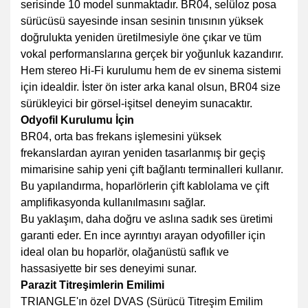
serisinde 10 model sunmaktadır. BR04, selüloz posa
sürücüsü sayesinde insan sesinin tınısının yüksek
doğrulukta yeniden üretilmesiyle öne çıkar ve tüm
vokal performanslarına gerçek bir yoğunluk kazandırır.
Hem stereo Hi-Fi kurulumu hem de ev sinema sistemi
için idealdir. İster ön ister arka kanal olsun, BR04 size
sürükleyici bir görsel-işitsel deneyim sunacaktır.
Odyofil Kurulumu İçin
BR04, orta bas frekans işlemesini yüksek
frekanslardan ayıran yeniden tasarlanmış bir geçiş
mimarisine sahip yeni çift bağlantı terminalleri kullanır.
Bu yapılandırma, hoparlörlerin çift kablolama ve çift
amplifikasyonda kullanılmasını sağlar.
Bu yaklaşım, daha doğru ve aslına sadık ses üretimi
garanti eder. En ince ayrıntıyı arayan odyofiller için
ideal olan bu hoparlör, olağanüstü saflık ve
hassasiyette bir ses deneyimi sunar.
Parazit Titreşimlerin Emilimi
TRIANGLE'ın özel DVAS (Sürücü Titreşim Emilim