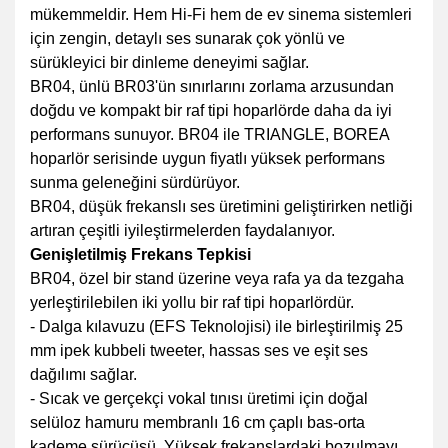
mükemmeldir. Hem Hi-Fi hem de ev sinema sistemleri
için zengin, detaylı ses sunarak çok yönlü ve
sürükleyici bir dinleme deneyimi sağlar.
BR04, ünlü BR03'ün sınırlarını zorlama arzusundan
doğdu ve kompakt bir raf tipi hoparlörde daha da iyi
performans sunuyor. BR04 ile TRIANGLE, BOREA
hoparlör serisinde uygun fiyatlı yüksek performans
sunma geleneğini sürdürüyor.
BR04, düşük frekanslı ses üretimini geliştirirken netliği
artıran çeşitli iyileştirmelerden faydalanıyor.
Genişletilmiş Frekans Tepkisi
BR04, özel bir stand üzerine veya rafa ya da tezgaha
yerleştirilebilen iki yollu bir raf tipi hoparlördür.
- Dalga kılavuzu (EFS Teknolojisi) ile birleştirilmiş 25
mm ipek kubbeli tweeter, hassas ses ve eşit ses
dağılımı sağlar.
- Sıcak ve gerçekçi vokal tınısı üretimi için doğal
selüloz hamuru membranlı 16 cm çaplı bas-orta
kademe sürücüsü. Yüksek frekanslardaki bozulmayı