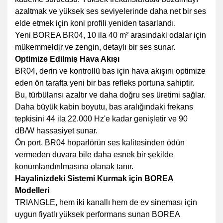
azaltmak ve yüksek ses seviyelerinde daha net bir ses
elde etmek için koni profili yeniden tasarlandı.
Yeni BOREA BR04, 10 ila 40 m² arasındaki odalar için
mükemmeldir ve zengin, detaylı bir ses sunar.
Optimize Edilmiş Hava Akışı
BR04, derin ve kontrollü bas için hava akışını optimize
eden ön tarafta yeni bir bas refleks portuna sahiptir.
Bu, türbülansı azaltır ve daha doğru ses üretimi sağlar.
Daha büyük kabin boyutu, bas aralığındaki frekans
tepkisini 44 ila 22.000 Hz'e kadar genişletir ve 90
dB/W hassasiyet sunar.
Ön port, BR04 hoparlörün ses kalitesinden ödün
vermeden duvara bile daha esnek bir şekilde
konumlandırılmasına olanak tanır.
Hayalinizdeki Sistemi Kurmak için BOREA
Modelleri
TRIANGLE, hem iki kanallı hem de ev sineması için
uygun fiyatlı yüksek performans sunan BOREA