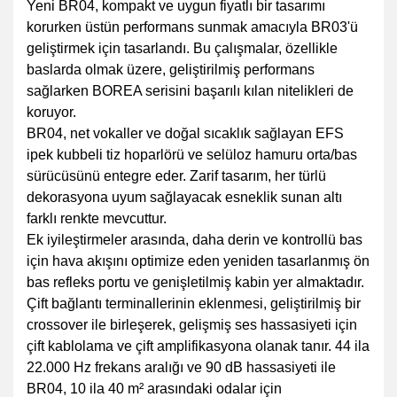
Yeni BR04, kompakt ve uygun fiyatlı bir tasarımı
korurken üstün performans sunmak amacıyla BR03'ü
geliştirmek için tasarlandı. Bu çalışmalar, özellikle
baslarda olmak üzere, geliştirilmiş performans
sağlarken BOREA serisini başarılı kılan nitelikleri de
koruyor.
BR04, net vokaller ve doğal sıcaklık sağlayan EFS
ipek kubbeli tiz hoparlörü ve selüloz hamuru orta/bas
sürücüsünü entegre eder. Zarif tasarım, her türlü
dekorasyona uyum sağlayacak esneklik sunan altı
farklı renkte mevcuttur.
Ek iyileştirmeler arasında, daha derin ve kontrollü bas
için hava akışını optimize eden yeniden tasarlanmış ön
bas refleks portu ve genişletilmiş kabin yer almaktadır.
Çift bağlantı terminallerinin eklenmesi, geliştirilmiş bir
crossover ile birleşerek, gelişmiş ses hassasiyeti için
çift kablolama ve çift amplifikasyona olanak tanır. 44 ila
22.000 Hz frekans aralığı ve 90 dB hassasiyeti ile
BR04, 10 ila 40 m² arasındaki odalar için