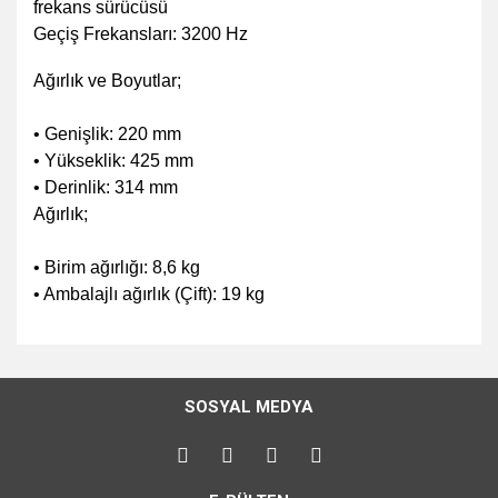
frekans sürücüsü
Geçiş Frekansları: 3200 Hz
Ağırlık ve Boyutlar;
• Genişlik: 220 mm
• Yükseklik: 425 mm
• Derinlik: 314 mm
Ağırlık;
• Birim ağırlığı: 8,6 kg
• Ambalajlı ağırlık (Çift): 19 kg
Bu ürünün fiyat bilgisi, resim, ürün açıklamalarında ve diğer
konularda yetersiz gördüğünüz noktaları öneri formunu
Bu ürüne ilk yorumu siz yapın!
kullanarak tarafımıza iletebilirsiniz.
SOSYAL MEDYA
Görüş ve önerileriniz için teşekkür ederiz.
Yorum Yaz
Ürün resmi kalitesiz, bozuk veya görüntülenemiyor.