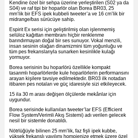
Kendine özel bir sehpa üzerine yerleştirilen (S02 ya da
S04) ve raf tipi bir hoparlör olan Borea BR03, 25
mm’lik bir EFS ipek kubbeli tweeter’a ve 16 cm’lik bir
midrange/bas sürücüye sahip.
Espirit Ex serisi için geliştirilmiş olan işlenmemiş
selüloz kağıttan membranı hiçbir renklenme
barındırmayan doğal bir ses sunuyor. Vokal menzili,
insan sesinin olağan dinamizmini tüm yoğunluğu ve
tüm pes frekanslarıyla sunarken kesinlikle kulağı
yormuyor.
Borea serisinin bu hoparlörü özellikle kompakt
tasarımlı hoparlörlerde kule hoparlörlerin performansını
arayan kişilere tavsiye edilmektedir.
BR03
ilk notadan
itibaren pes notaları ve güç idaresiyle sizi etkileyecek.
15 ila 30 m arası değişen ölçülerde mekânlar için
uygundur.
Borea serisinde kullanılan tweeter’lar EFS (Efficient
Flow System/Verimli Akış Sistemi) adı verilen gelecek
nesil bir sistemle donatıldı.
Nötrlüğüyle bilinen 25 mm’lik, faz fişli ipek kubbe,
yüksek frekanslı yayılımı homojenize etmek üzere özel