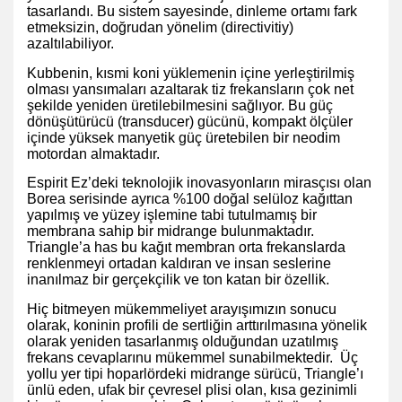
tasarlandı. Bu sistem sayesinde, dinleme ortamı fark
etmeksizin, doğrudan yönelim (directivitiy)
azaltılabiliyor.
Kubbenin, kısmi koni yüklemenin içine yerleştirilmiş
olması yansımaları azaltarak tiz frekansların çok net
şekilde yeniden üretilebilmesini sağlıyor. Bu güç
dönüşütürücü (transducer) gücünü, kompakt ölçüler
içinde yüksek manyetik güç üretebilen bir neodim
motordan almaktadır.
Espirit Ez’deki teknolojik inovasyonların mirasçısı olan
Borea serisinde ayrıca %100 doğal selüloz kağıttan
yapılmış ve yüzey işlemine tabi tutulmamış bir
membrana sahip bir midrange bulunmaktadır.
Triangle’a has bu kağıt membran orta frekanslarda
renklenmeyi ortadan kaldıran ve insan seslerine
inanılmaz bir gerçekçilik ve ton katan bir özellik.
Hiç bitmeyen mükemmeliyet arayışımızın sonucu
olarak, koninin profili de sertliğin arttırılmasına yönelik
olarak yeniden tasarlanmış olduğundan uzatılmış
frekans cevaplarınu mükemmel sunabilmektedir. Üç
yollu yer tipi hoparlördeki midrange sürücü, Triangle’ı
ünlü eden, ufak bir çevresel plisi olan, kısa gezinimli