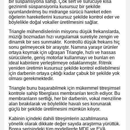
bir süspansiyona sahip. Çok sert ve sürücüye kısa
gezinimli süspansiyonla kusursuz bir şekilde
uyumlandırılmış bu midrange sürücü hareket eden
öğelerin hareketlerini kusursuz şekilde kontrol eder ve
böylelikle doğal vokaller üretilmesini sağlar.
Triangle mühendislerinin misyonu düşük frekanslarda,
müziği bozmadan hızı vurgulamak suretiyle zengin ve
dinamik bir ses sunmaktır. Kontrollü düşük frekans hiç
sonu gelmeyecek bir arayıştır. Namına yaraşır ürünler
ortaya koymak için uğraşan Triangle, hızlı ve hassas
sürücülerle, geniş motorlar kullanmayı ve bunları en
ideal kabinlere yerleştirmeye odaklanmıştır. Ritmik
yeniden üretimin kusursuz şekilde kontrol edilebilmesi
için darbenin ortaya çıktığı kadar çabuk bir şekilde yok
olması gerekmektedir.
Triangle bunu başarabilmek için mükemmel titreşimsel
kontrole sahip fiberglass membranları tercih ediyor. Bu
membranların sertliği, her bir darbenin, vokal menziline
alan bırakılarak ve böylelikle havalı ses korunarak
güçlü bir şekilde üretilmesini mümkün kılıyor.
Kabinin içindeki dahili titreşimlerin azaltılmasına
yönelik olarak dikkate değer sayıda araştırma yürüttük.
Borea serisindeki tüm modellerde MDF ve EVA