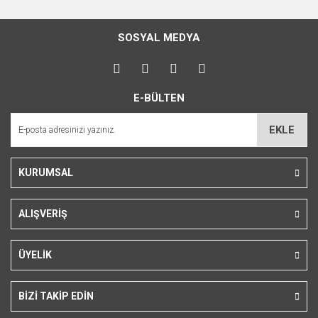
Bu ürünün fiyat bilgisi, resim, ürün açıklamalarında ve diğer
konularda yetersiz gördüğünüz noktaları öneri formunu
Bu ürüne ilk yorumu siz yapın!
kullanarak tarafımıza iletebilirsiniz.
SOSYAL MEDYA
Görüş ve önerileriniz için teşekkür ederiz.
Yorum Yaz
Ürün resmi kalitesiz, bozuk veya görüntülenemiyor.
E-BÜLTEN
Ürün açıklamasında eksik bilgiler bulunuyor.
Ürün bilgilerinde hatalar bulunuyor.
EKLE
Ürün fiyatı diğer sitelerden daha pahalı.
Bu ürüne benzer farklı alternatifler olmalı.
KURUMSAL
ALIŞVERİŞ
Gönder
ÜYELİK
BİZİ TAKİP EDİN