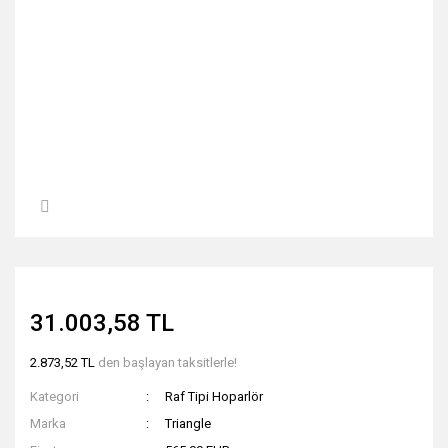
31.003,58 TL
2.873,52 TL
den başlayan taksitlerle!
Kategori
Raf Tipi Hoparlör
Marka
Triangle