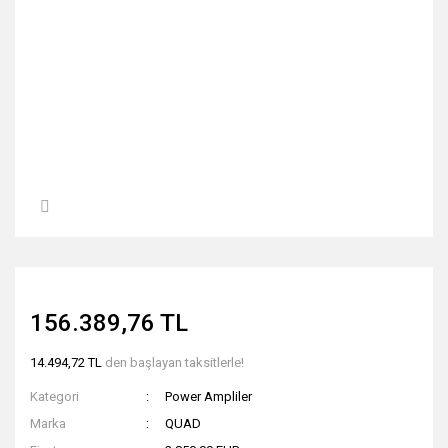
156.389,76 TL
14.494,72 TL
den başlayan taksitlerle!
Kategori
Power Ampliler
Marka
QUAD