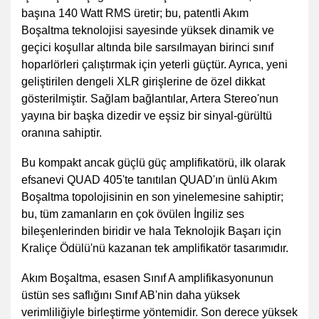
başına 140 Watt RMS üretir; bu, patentli Akım
Boşaltma teknolojisi sayesinde yüksek dinamik ve
geçici koşullar altında bile sarsılmayan birinci sınıf
hoparlörleri çalıştırmak için yeterli güçtür. Ayrıca, yeni
geliştirilen dengeli XLR girişlerine de özel dikkat
gösterilmiştir. Sağlam bağlantılar, Artera Stereo'nun
yayına bir başka dizedir ve eşsiz bir sinyal-gürültü
oranına sahiptir.
Bu kompakt ancak güçlü güç amplifikatörü, ilk olarak
efsanevi QUAD 405'te tanıtılan QUAD'ın ünlü Akım
Boşaltma topolojisinin en son yinelemesine sahiptir;
bu, tüm zamanların en çok övülen İngiliz ses
bileşenlerinden biridir ve hala Teknolojik Başarı için
Kraliçe Ödülü'nü kazanan tek amplifikatör tasarımıdır.
Akım Boşaltma, esasen Sınıf A amplifikasyonunun
üstün ses saflığını Sınıf AB'nin daha yüksek
verimliliğiyle birleştirme yöntemidir. Son derece yüksek