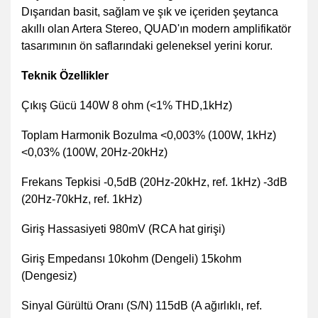
Dışarıdan basit, sağlam ve şık ve içeriden şeytanca
akıllı olan Artera Stereo, QUAD'ın modern amplifikatör
tasarımının ön saflarındaki geleneksel yerini korur.
Teknik Özellikler
Çıkış Gücü 140W 8 ohm (<1% THD,1kHz)
Toplam Harmonik Bozulma <0,003% (100W, 1kHz)
<0,03% (100W, 20Hz-20kHz)
Frekans Tepkisi -0,5dB (20Hz-20kHz, ref. 1kHz) -3dB
(20Hz-70kHz, ref. 1kHz)
Giriş Hassasiyeti 980mV (RCA hat girişi)
Giriş Empedansı 10kohm (Dengeli) 15kohm
(Dengesiz)
Sinyal Gürültü Oranı (S/N) 115dB (A ağırlıklı, ref.