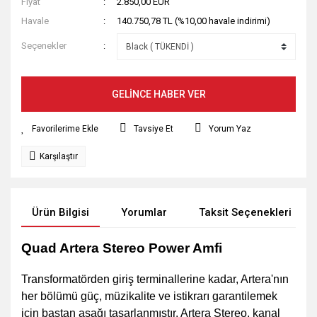
Fiyat
2.850,00 EUR
Havale
140.750,78 TL (%10,00 havale indirimi)
Seçenekler
GELİNCE HABER VER
Tavsiye Et
Yorum Yaz
Karşılaştır
Ürün Bilgisi
Yorumlar
Taksit Seçenekleri
Quad Artera Stereo Power Amfi
Transformatörden giriş terminallerine kadar, Artera'nın
her bölümü güç, müzikalite ve istikrarı garantilemek
için baştan aşağı tasarlanmıştır. Artera Stereo, kanal