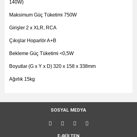
140W)
Maksimum Güç Tüketimi 750W
Girişler 2 x XLR, RCA
Çıkışlar Hoparlör A+B
Bekleme Güç Tüketimi <0,5W
Boyutlar (G x Y x D) 320 x 158 x 338mm
Ağırlık 15kg
Bu ürünün fiyat bilgisi, resim, ürün açıklamalarında ve diğer
konularda yetersiz gördüğünüz noktaları öneri formunu
Bu ürüne ilk yorumu siz yapın!
kullanarak tarafımıza iletebilirsiniz.
SOSYAL MEDYA
Görüş ve önerileriniz için teşekkür ederiz.
Yorum Yaz
Ürün resmi kalitesiz, bozuk veya görüntülenemiyor.
E-BÜLTEN