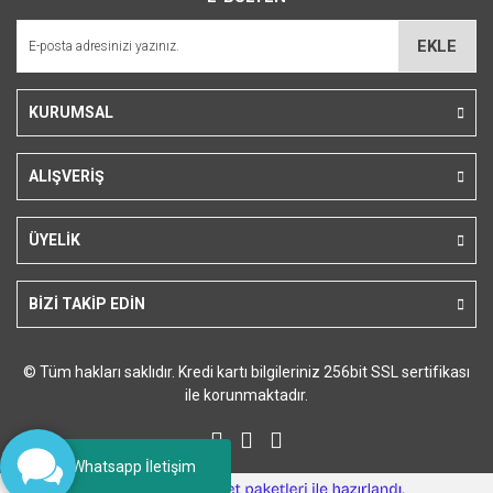
Ürün açıklamasında eksik bilgiler bulunuyor.
Ürün bilgilerinde hatalar bulunuyor.
EKLE
Ürün fiyatı diğer sitelerden daha pahalı.
Bu ürüne benzer farklı alternatifler olmalı.
KURUMSAL
ALIŞVERİŞ
Gönder
ÜYELİK
BİZİ TAKİP EDİN
© Tüm hakları saklıdır. Kredi kartı bilgileriniz 256bit SSL sertifikası
ile korunmaktadır.
Whatsapp İletişim
ile
ideasoft
e-