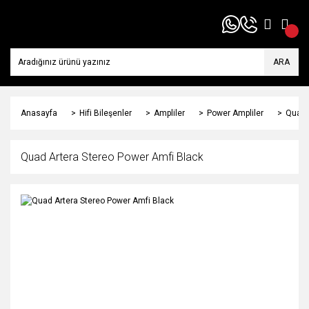
ARA
Anasayfa
Hifi Bileşenler
Ampliler
Power Ampliler
Quad 
Quad Artera Stereo Power Amfi Black