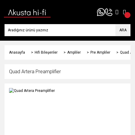
ARA
Anasayfa
Hifi Bileşenler
Ampliler
Pre Ampliler
Quad Art
Quad Artera Preamplifier