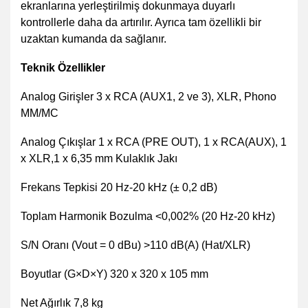
ekranlarına yerleştirilmiş dokunmaya duyarlı
kontrollerle daha da artırılır. Ayrıca tam özellikli bir
uzaktan kumanda da sağlanır.
Teknik Özellikler
Analog Girişler 3 x RCA (AUX1, 2 ve 3), XLR, Phono
MM/MC
Analog Çıkışlar 1 x RCA (PRE OUT), 1 x RCA(AUX), 1
x XLR,1 x 6,35 mm Kulaklık Jakı
Frekans Tepkisi 20 Hz-20 kHz (± 0,2 dB)
Toplam Harmonik Bozulma <0,002% (20 Hz-20 kHz)
S/N Oranı (Vout = 0 dBu) >110 dB(A) (Hat/XLR)
Boyutlar (G×D×Y) 320 x 320 x 105 mm
Net Ağırlık 7,8 kg