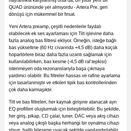
hayranlıkla karşılanmış olsa da, on yıldır yeni bir
QUAD ürününde yer almıyordu - Artera Pre, geri
dönüşü için mükemmel bir fırsat.
Yeni Artera preamp, çeşitli nedenlerle faydalı
olabilecek ek ses ayarlaması için Tilt işlevine daha
fazla analog bas filtresi ekliyor. Örneğin, isteğe bağlı
bas yükseltme (60 Hz civarında +4,5 dB) daha küçük
hoparlörlere biraz daha fazla uzantı sağlamak için
kullanılabilirken, bas kesme (-4,5 dB raf tepkisi)
istenmeyen oda rezonanslarıyla başa çıkmaya
yardımcı olabilir. Bu filtreler hassas ve rafine ayarlama
için tasarlanmıştır ve etkileri tipik bas kontrollerinden
çok daha karmaşıktır.
Tilt ve bas filtreleri, her kaynak girişine atanacak ayrı
EQ profilleri oluşturmak için birleştirilebilir. Bu şekilde,
her giriş, pikap, CD çalar, tuner, DAC veya akış cihazı
veya analog çıkışlı başka herhangi bir oynatma cihazı
olsun, bağlı bileşene uyacak şekilde yapılandırılabilir.