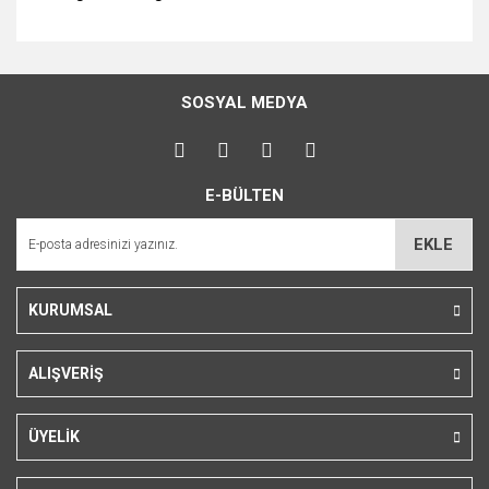
Bu ürünün fiyat bilgisi, resim, ürün açıklamalarında ve diğer
konularda yetersiz gördüğünüz noktaları öneri formunu
Bu ürüne ilk yorumu siz yapın!
kullanarak tarafımıza iletebilirsiniz.
SOSYAL MEDYA
Görüş ve önerileriniz için teşekkür ederiz.
Yorum Yaz
Ürün resmi kalitesiz, bozuk veya görüntülenemiyor.
E-BÜLTEN
Ürün açıklamasında eksik bilgiler bulunuyor.
Ürün bilgilerinde hatalar bulunuyor.
EKLE
Ürün fiyatı diğer sitelerden daha pahalı.
Bu ürüne benzer farklı alternatifler olmalı.
KURUMSAL
ALIŞVERİŞ
Gönder
ÜYELİK