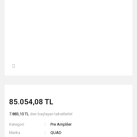
85.054,08 TL
7.883,10 TL
den başlayan taksitlerle!
Kategori
Pre Ampliler
Marka
QUAD