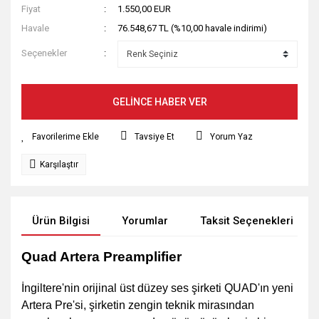
Fiyat
1.550,00 EUR
Havale
76.548,67 TL (%10,00 havale indirimi)
Seçenekler
GELİNCE HABER VER
Tavsiye Et
Yorum Yaz
Karşılaştır
Ürün Bilgisi
Yorumlar
Taksit Seçenekleri
Quad Artera Preamplifier
İngiltere'nin orijinal üst düzey ses şirketi QUAD'ın yeni
Artera Pre'si, şirketin zengin teknik mirasından