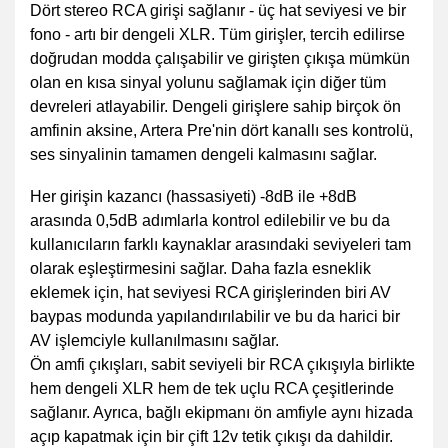
Dört stereo RCA girişi sağlanır - üç hat seviyesi ve bir
fono - artı bir dengeli XLR. Tüm girişler, tercih edilirse
doğrudan modda çalışabilir ve girişten çıkışa mümkün
olan en kısa sinyal yolunu sağlamak için diğer tüm
devreleri atlayabilir. Dengeli girişlere sahip birçok ön
amfinin aksine, Artera Pre'nin dört kanallı ses kontrolü,
ses sinyalinin tamamen dengeli kalmasını sağlar.
Her girişin kazancı (hassasiyeti) -8dB ile +8dB
arasında 0,5dB adımlarla kontrol edilebilir ve bu da
kullanıcıların farklı kaynaklar arasındaki seviyeleri tam
olarak eşleştirmesini sağlar. Daha fazla esneklik
eklemek için, hat seviyesi RCA girişlerinden biri AV
baypas modunda yapılandırılabilir ve bu da harici bir
AV işlemciyle kullanılmasını sağlar.
Ön amfi çıkışları, sabit seviyeli bir RCA çıkışıyla birlikte
hem dengeli XLR hem de tek uçlu RCA çeşitlerinde
sağlanır. Ayrıca, bağlı ekipmanı ön amfiyle aynı hizada
açıp kapatmak için bir çift 12v tetik çıkışı da dahildir.