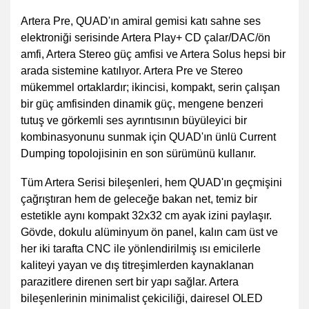
Artera Pre, QUAD'ın amiral gemisi katı sahne ses
elektroniği serisinde Artera Play+ CD çalar/DAC/ön
amfi, Artera Stereo güç amfisi ve Artera Solus hepsi bir
arada sistemine katılıyor. Artera Pre ve Stereo
mükemmel ortaklardır; ikincisi, kompakt, serin çalışan
bir güç amfisinden dinamik güç, mengene benzeri
tutuş ve görkemli ses ayrıntısının büyüleyici bir
kombinasyonunu sunmak için QUAD'ın ünlü Current
Dumping topolojisinin en son sürümünü kullanır.
Tüm Artera Serisi bileşenleri, hem QUAD'ın geçmişini
çağrıştıran hem de geleceğe bakan net, temiz bir
estetikle aynı kompakt 32x32 cm ayak izini paylaşır.
Gövde, dokulu alüminyum ön panel, kalın cam üst ve
her iki tarafta CNC ile yönlendirilmiş ısı emicilerle
kaliteyi yayan ve dış titreşimlerden kaynaklanan
parazitlere direnen sert bir yapı sağlar. Artera
bileşenlerinin minimalist çekiciliği, dairesel OLED