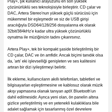
Play+, şık kullanıcı arayüzünü en son yüksek
çözünürlüklü ses teknolojisiyle birleştirir. CD çalar ve
DAC, Artera Stereo'nun yüksek güçlü sürücüsü için
mükemmel bir eşleşmedir ve siz de USB girişi
aracılığıyla DSD64/128/256 dosyalarına ek olarak
32bit/384kHz'e kadar ultra yüksek çözünürlüklü
oynatma ile müziğinizin tadını çıkarırsınız.
Artera Play+, tek bir kompakt şaside birleştirilmiş bir
CD çalar, DAC ve ön amfidir. Ancak biçimi tanıdık olsa
da, 'artı' eki işlevselliği genişleten ve ses kalitesini
artıran bir dizi iyileştirmeyi belirtir.
İlk ekleme, kullanıcıların akıllı telefonları, tabletleri ve
bilgisayarları eşleştirmesine ve kablosuz olarak müzik
akışı yapmasına olanak tanıyan aptX Bluetooth'un
dahil edilmesidir. Ayrıca yeni olan, ön panelin altına
gizlice yerleştirilmiş ve en yetenekli kulaklıklara bile
adalet sağlamak için tasarlanmış özel devrelere