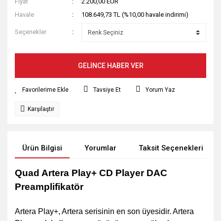
Fiyat
2.200,00 EUR
Havale
108.649,73 TL (%10,00 havale indirimi)
Seçenekler
GELİNCE HABER VER
Tavsiye Et
Yorum Yaz
Karşılaştır
Ürün Bilgisi
Yorumlar
Taksit Seçenekleri
Quad Artera Play+ CD Player DAC
Preamplifikatör
Artera Play+, Artera serisinin en son üyesidir. Artera