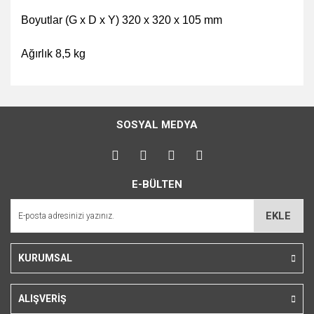
Boyutlar (G x D x Y) 320 x 320 x 105 mm
Ağırlık 8,5 kg
Bu ürünün fiyat bilgisi, resim, ürün açıklamalarında ve diğer
konularda yetersiz gördüğünüz noktaları öneri formunu
Bu ürüne ilk yorumu siz yapın!
kullanarak tarafımıza iletebilirsiniz.
SOSYAL MEDYA
Görüş ve önerileriniz için teşekkür ederiz.
Yorum Yaz
Ürün resmi kalitesiz, bozuk veya görüntülenemiyor.
E-BÜLTEN
Ürün açıklamasında eksik bilgiler bulunuyor.
Ürün bilgilerinde hatalar bulunuyor.
EKLE
Ürün fiyatı diğer sitelerden daha pahalı.
Bu ürüne benzer farklı alternatifler olmalı.
KURUMSAL
ALIŞVERİŞ