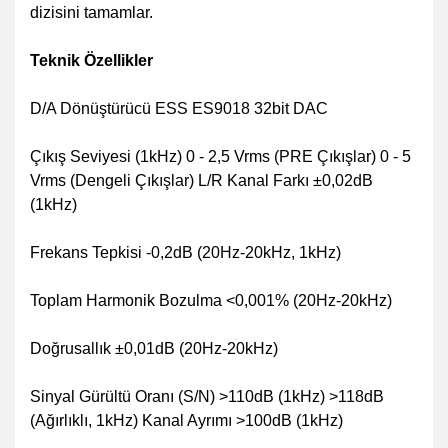
dizisini tamamlar.
Teknik Özellikler
D/A Dönüştürücü ESS ES9018 32bit DAC
Çıkış Seviyesi (1kHz) 0 - 2,5 Vrms (PRE Çıkışlar)
0 - 5
Vrms (Dengeli Çıkışlar)
L/R Kanal Farkı ±0,02dB
(1kHz)
Frekans Tepkisi -0,2dB (20Hz-20kHz, 1kHz)
Toplam Harmonik Bozulma <0,001% (20Hz-20kHz)
Doğrusallık ±0,01dB (20Hz-20kHz)
Sinyal Gürültü Oranı (S/N) >110dB (1kHz)
>118dB
(Ağırlıklı, 1kHz)
Kanal Ayrımı >100dB (1kHz)