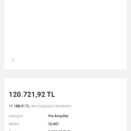
120.721,92 TL
11.188,91 TL
den başlayan taksitlerle!
Kategori
Pre Ampliler
Marka
QUAD