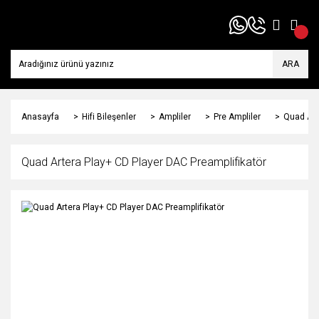
ARA
Anasayfa
Hifi Bileşenler
Ampliler
Pre Ampliler
Quad Art
Quad Artera Play+ CD Player DAC Preamplifikatör