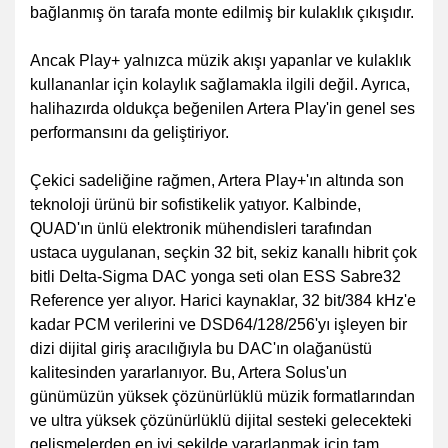
bağlanmış ön tarafa monte edilmiş bir kulaklık çıkışıdır.
Ancak Play+ yalnızca müzik akışı yapanlar ve kulaklık
kullananlar için kolaylık sağlamakla ilgili değil. Ayrıca,
halihazırda oldukça beğenilen Artera Play'in genel ses
performansını da geliştiriyor.
Çekici sadeliğine rağmen, Artera Play+'ın altında son
teknoloji ürünü bir sofistikelik yatıyor. Kalbinde,
QUAD'ın ünlü elektronik mühendisleri tarafından
ustaca uygulanan, seçkin 32 bit, sekiz kanallı hibrit çok
bitli Delta-Sigma DAC yonga seti olan ESS Sabre32
Reference yer alıyor. Harici kaynaklar, 32 bit/384 kHz'e
kadar PCM verilerini ve DSD64/128/256'yı işleyen bir
dizi dijital giriş aracılığıyla bu DAC'ın olağanüstü
kalitesinden yararlanıyor. Bu, Artera Solus'un
günümüzün yüksek çözünürlüklü müzik formatlarından
ve ultra yüksek çözünürlüklü dijital sesteki gelecekteki
gelişmelerden en iyi şekilde yararlanmak için tam