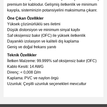
premium bir kablodur. Gelişmiş iletkenlik ve minimum
kayıpla, sisteminizin potansiyelini maksimuma çıkarır.
Öne Çıkan Özellikler
Yüksek çözünürlüklü ses iletimi
Düşük distorsiyon ve minimum sinyal kaybı
Saf oksijensiz bakır (OFC) ile yüksek iletkenlik
Dayanıklı izolasyon ve kaliteli dış kaplama
Geniş ve doğal frekans yanıtı
Teknik Özellikler
İletken Malzeme: 99.999% saf oksijensiz bakır (OFC)
Kablo Kesiti: 14 AWG
Direnç: < 0,008 Ω/m
Kaplama: PVC ve naylon örgü
Uzunluk: Çeşitli uzunluk seçenekleri mevcuttur
Bu ürünün fiyat bilgisi, resim, ürün açıklamalarında ve diğer
konularda yetersiz gördüğünüz noktaları öneri formunu
Bu ürüne ilk yorumu siz yapın!