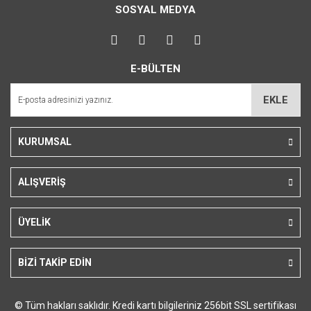
kullanarak tarafımıza iletebilirsiniz.
SOSYAL MEDYA
Görüş ve önerileriniz için teşekkür ederiz.
Yorum Yaz
Ürün resmi kalitesiz, bozuk veya görüntülenemiyor.
E-BÜLTEN
Ürün açıklamasında eksik bilgiler bulunuyor.
Ürün bilgilerinde hatalar bulunuyor.
EKLE
Ürün fiyatı diğer sitelerden daha pahalı.
Bu ürüne benzer farklı alternatifler olmalı.
KURUMSAL
ALIŞVERİŞ
Gönder
ÜYELİK
BİZİ TAKİP EDİN
© Tüm hakları saklıdır. Kredi kartı bilgileriniz 256bit SSL sertifikası