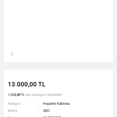
13.000,00 TL
1.204,88 TL
den başlayan taksitlerle!
Kategori
Hoparlör Kablosu
Marka
QED