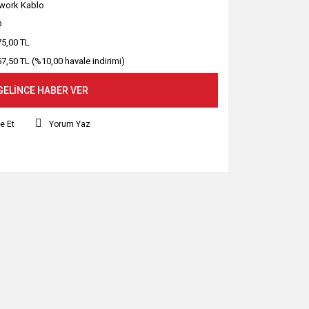
work Kablo
D
75,00 TL
57,50 TL (%10,00 havale indirimi)
GELİNCE HABER VER
e Et
Yorum Yaz