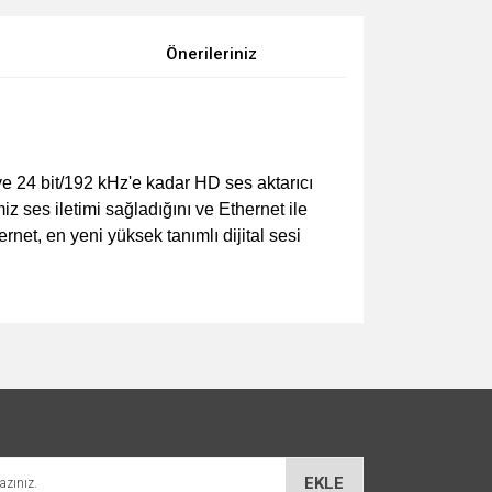
Önerileriniz
 ve 24 bit/192 kHz'e kadar HD ses aktarıcı
z ses iletimi sağladığını ve Ethernet ile
net, en yeni yüksek tanımlı dijital sesi
za iletebilirsiniz.
EKLE