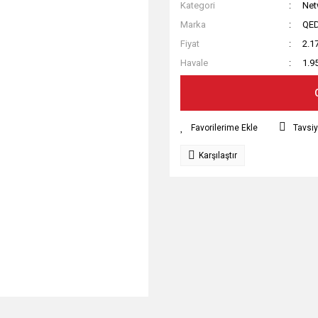
Kategori
Net
Marka
QE
Fiyat
2.1
Havale
1.9
Tavsiy
Karşılaştır