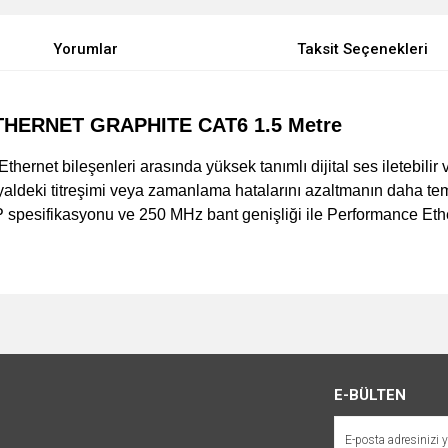
Yorumlar
Taksit Seçenekleri
HERNET GRAPHITE CAT6 1.5 Metre
hernet bileşenleri arasında yüksek tanımlı dijital ses iletebilir
nyaldeki titreşimi veya zamanlama hatalarını azaltmanın daha temi
 spesifikasyonu ve 250 MHz bant genişliği ile Performance Ether
e diğer konularda yetersiz gördüğünüz noktaları öneri formunu kullanarak tarafımı
Bu ürüne ilk yorumu siz yapın!
r.
Yorum Yaz
E-BÜLTEN