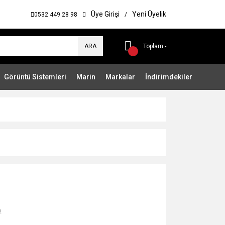
Üye Girişi
Yeni Üyelik
0532 449 28 98
/
ARA
Toplam -
Görüntü Sistemleri
Marin
Markalar
İndirimdekiler
!