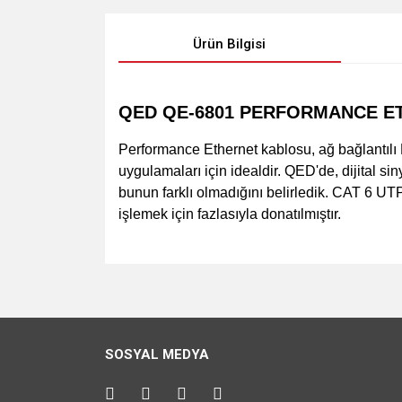
Ürün Bilgisi
QED QE-6801 PERFORMANCE ET
Performance Ethernet kablosu, ağ bağlantılı Et
uygulamaları için idealdir. QED'de, dijital si
bunun farklı olmadığını belirledik. CAT 6 UTP
işlemek için fazlasıyla donatılmıştır.
Bu ürünün fiyat bilgisi, resim, ürün açıklamalarında v
Görüş ve önerileriniz için teşekkür ederiz.
Ürün resmi kalitesiz, bozuk veya görüntülenemiyo
SOSYAL MEDYA
Ürün açıklamasında eksik bilgiler bulunuyor.
Ürün bilgilerinde hatalar bulunuyor.