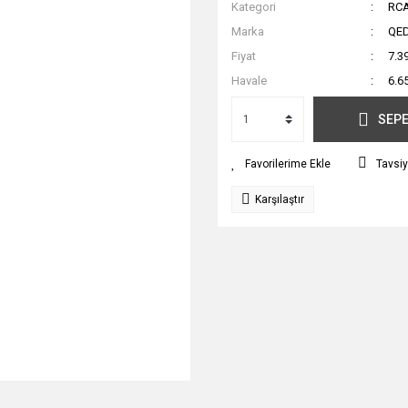
Kategori
RCA
Marka
QE
Fiyat
7.3
Havale
6.6
SEPE
Tavsiy
Karşılaştır