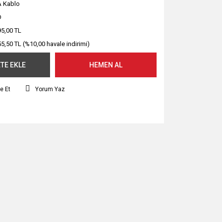
 Kablo
D
95,00 TL
55,50 TL (%10,00 havale indirimi)
TE EKLE
HEMEN AL
e Et
Yorum Yaz