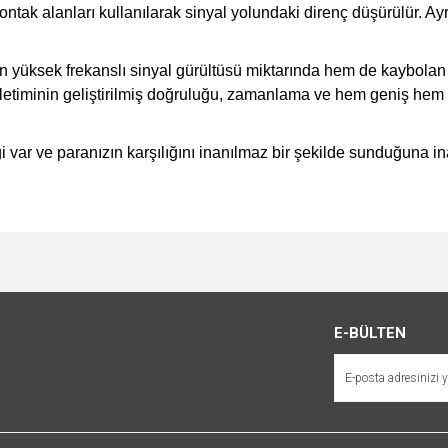
kontak alanları kullanılarak sinyal yolundaki direnç düşürülür. A
n yüksek frekanslı sinyal gürültüsü miktarında hem de kaybolan ilg
e iletiminin geliştirilmiş doğruluğu, zamanlama ve hem geniş hem
ği var ve paranızın karşılığını inanılmaz bir şekilde sunduğuna
e diğer konularda yetersiz gördüğünüz noktaları öneri formunu kullanarak tarafımı
Bu ürüne ilk yorumu siz yapın!
r.
Yorum Yaz
E-BÜLTEN