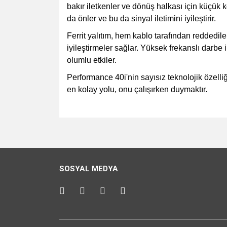
bakır iletkenler ve dönüş halkası için küçük 
da önler ve bu da sinyal iletimini iyileştirir.
Ferrit yalıtım, hem kablo tarafından reddedile
iyileştirmeler sağlar. Yüksek frekanslı darb
olumlu etkiler.
Performance 40i'nin sayısız teknolojik özelli
en kolay yolu, onu çalışırken duymaktır.
Bu ürünün fiyat bilgisi, resim, ürün açıklamalarında v
Görüş ve önerileriniz için teşekkür ederiz.
Ürün resmi kalitesiz, bozuk veya görüntülenemiyo
SOSYAL MEDYA
Ürün açıklamasında eksik bilgiler bulunuyor.
Ürün bilgilerinde hatalar bulunuyor.
Ürün fiyatı diğer sitelerden daha pahalı.
Bu ürüne benzer farklı alternatifler olmalı.