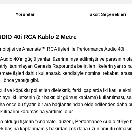
Yorumlar
Taksit Seçenekleri
IO 40i RCA Kablo 2 Metre
ojisi ve Anamate™ RCA fişleri ile Performance Audio 40i
Audio 40'ın güçlü yanları üzerine inşa edilmiştir ve parasının 
triyi tanımlayan Genesis Raporunda belirtilen ilkelerin yanı sıra b
amate fişleri dahil) kullanarak, kendisiyle nominal rekabeti aras
ıl önce yaptığı gibi.
kılıf ve köpüklü polietilen dielektrik, farklı çaplarda iki katı, elekt
ayrı iki iletkenin (bir bakır, bir gümüş kaplama) kullanılması, ses 
daha önce bu fiyatın bir ara bağlantısından elde edilenden daha 
k itibarını korumasına yardımcı olur.
lama olduğu fişlerin "Anamate" düzeni, Performance Audio 40i'ye
ek başına kaplanmamış bakırdan çok daha uzun ömürlü olmasını 