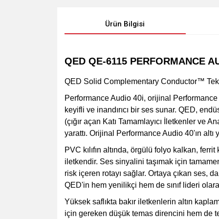
Ürün Bilgisi
QED QE-6115 PERFORMANCE AUD
QED Solid Complementary Conductor™ Teknol
Performance Audio 40i, orijinal Performance 
keyifli ve inandırıcı bir ses sunar. QED, endüs
(çığır açan Katı Tamamlayıcı İletkenler ve An
yarattı. Orijinal Performance Audio 40'ın altı y
PVC kılıfın altında, örgülü folyo kalkan, ferrit 
iletkendir. Ses sinyalini taşımak için tamamen 
risk içeren rotayı sağlar. Ortaya çıkan ses, 
QED'in hem yenilikçi hem de sınıf lideri olara
Yüksek saflıkta bakır iletkenlerin altın kap
için gereken düşük temas direncini hem de t