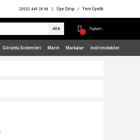
Üye Girişi
Yeni Üyelik
0532 449 28 98
/
ARA
Toplam -
Görüntü Sistemleri
Marin
Markalar
İndirimdekiler
!