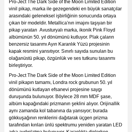
Pro-Ject The Dark Side of the Moon Limited Edition
vinil pikap, marka ile gezegendeki en büyük sanatçılar
arasındaki geleneksel işbirliğinin sonucunda ortaya
çıkan bir modeldir. Metallica'nın imajını taşıyan bir
pikap yaratan Avusturyalı marka, ikonik Pink Floyd
albümünün 50. yıl dönümünü kutluyor. Plak çaların
benzersiz tasarımı Ayın Karanlık Yüzü projesinin
kapak resmini yansıtıyor. Sınırlı sayıda sunulan bu
olağanüstü pikap, özgünlük ve ses tutkunu tasarımı
birleştiriyor.
Pro-Ject The Dark Side of the Moon Limited Edition
vinil pikapın tamamı, Londra rock grubunun 50. yıl
dönümünü kutlayan efsanevi projesine saygı
duruşunda bulunuyor. Böylece 28 mm MDF şase,
albüm kapağındaki prizmanın şeklini alıyor. Orijinallik
aynı zamanda kol tabanına da yansıyor; burada
gökkuşağının renklerini dağıtarak üçgen prizma
tarafından kırılan ünlü spektrumu yeniden yaratan LED
arka aydınlatma bulunuyor. Karanlıkta dinlerken