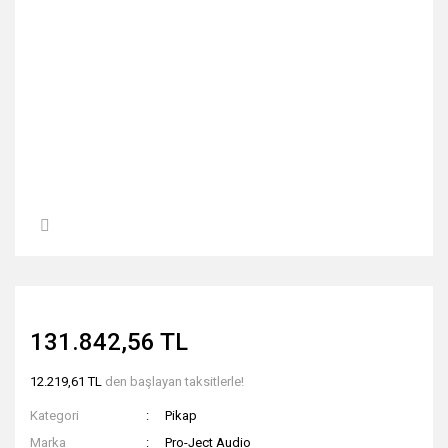
131.842,56 TL
12.219,61 TL
den başlayan taksitlerle!
Kategori
Pikap
Marka
Pro-Ject Audio