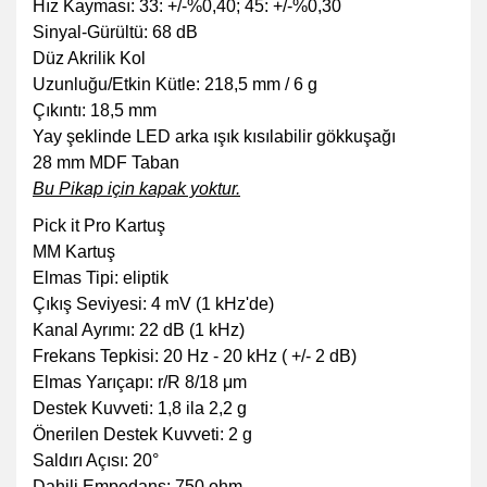
Hız Kayması: 33: +/-%0,40; 45: +/-%0,30
Sinyal-Gürültü: 68 dB
Düz Akrilik Kol
Uzunluğu/Etkin Kütle: 218,5 mm / 6 g
Çıkıntı: 18,5 mm
Yay şeklinde LED arka ışık kısılabilir gökkuşağı
28 mm MDF Taban
Bu Pikap için kapak yoktur.
Pick it Pro Kartuş
MM Kartuş
Elmas Tipi: eliptik
Çıkış Seviyesi: 4 mV (1 kHz'de)
Kanal Ayrımı: 22 dB (1 kHz)
Frekans Tepkisi: 20 Hz - 20 kHz ( +/- 2 dB)
Elmas Yarıçapı: r/R 8/18 μm
Destek Kuvveti: 1,8 ila 2,2 g
Önerilen Destek Kuvveti: 2 g
Saldırı Açısı: 20°
Dahili Empedans: 750 ohm