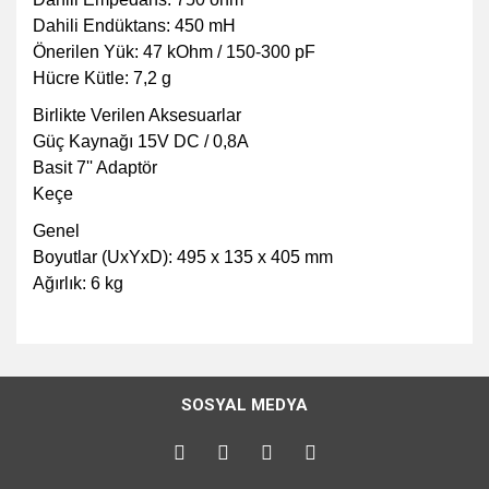
Dahili Endüktans: 450 mH
Önerilen Yük: 47 kOhm / 150-300 pF
Hücre Kütle: 7,2 g
Birlikte Verilen Aksesuarlar
Güç Kaynağı 15V DC / 0,8A
Basit 7'' Adaptör
Keçe
Genel
Boyutlar (UxYxD): 495 x 135 x 405 mm
Ağırlık: 6 kg
Bu ürünün fiyat bilgisi, resim, ürün açıklamalarında ve diğer
konularda yetersiz gördüğünüz noktaları öneri formunu
Bu ürüne ilk yorumu siz yapın!
kullanarak tarafımıza iletebilirsiniz.
SOSYAL MEDYA
Görüş ve önerileriniz için teşekkür ederiz.
Yorum Yaz
Ürün resmi kalitesiz, bozuk veya görüntülenemiyor.