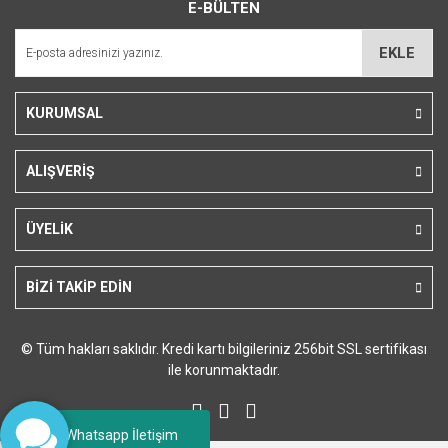
E-BÜLTEN
Ürün açıklamasında eksik bilgiler bulunuyor.
Ürün bilgilerinde hatalar bulunuyor.
EKLE
Ürün fiyatı diğer sitelerden daha pahalı.
Bu ürüne benzer farklı alternatifler olmalı.
KURUMSAL
ALIŞVERİŞ
Gönder
ÜYELİK
BİZİ TAKİP EDİN
© Tüm hakları saklıdır. Kredi kartı bilgileriniz 256bit SSL sertifikası
ile korunmaktadır.
Whatsapp İletişim