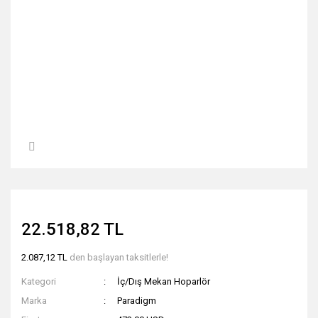
22.518,82 TL
2.087,12 TL
den başlayan taksitlerle!
Kategori
İç/Dış Mekan Hoparlör
Marka
Paradigm