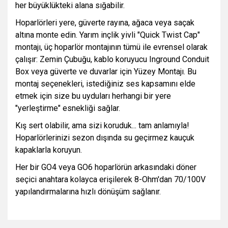
her büyüklükteki alana sığabilir.
Hoparlörleri yere, güverte rayına, ağaca veya saçak
altına monte edin. Yarım inçlik yivli "Quick Twist Cap"
montajı, üç hoparlör montajının tümü ile evrensel olarak
çalışır: Zemin Çubuğu, kablo koruyucu Inground Conduit
Box veya güverte ve duvarlar için Yüzey Montajı. Bu
montaj seçenekleri, istediğiniz ses kapsamını elde
etmek için size bu uyduları herhangi bir yere
"yerleştirme" esnekliği sağlar.
Kış sert olabilir, ama sizi koruduk... tam anlamıyla!
Hoparlörlerinizi sezon dışında su geçirmez kauçuk
kapaklarla koruyun.
Her bir GO4 veya GO6 hoparlörün arkasındaki döner
seçici anahtara kolayca erişilerek 8-Ohm'dan 70/100V
yapılandırmalarına hızlı dönüşüm sağlanır.
Bu ürünün fiyat bilgisi, resim, ürün açıklamalarında ve diğer