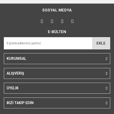
konularda yetersiz gördüğünüz noktaları öneri formunu
Bu ürüne ilk yorumu siz yapın!
kullanarak tarafımıza iletebilirsiniz.
SOSYAL MEDYA
Görüş ve önerileriniz için teşekkür ederiz.
Yorum Yaz
Ürün resmi kalitesiz, bozuk veya görüntülenemiyor.
E-BÜLTEN
Ürün açıklamasında eksik bilgiler bulunuyor.
Ürün bilgilerinde hatalar bulunuyor.
EKLE
Ürün fiyatı diğer sitelerden daha pahalı.
Bu ürüne benzer farklı alternatifler olmalı.
KURUMSAL
ALIŞVERİŞ
Gönder
ÜYELİK
BİZİ TAKİP EDİN