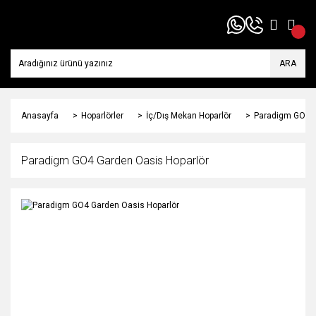
ARA
Anasayfa
Hoparlörler
İç/Dış Mekan Hoparlör
Paradigm GO4 G
Paradigm GO4 Garden Oasis Hoparlör