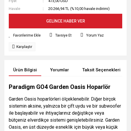
Fiyat
473,00 USD
Havale
20.266,94 TL (%10,00 havale indirimi)
GELİNCE HABER VER
Tavsiye Et
Yorum Yaz
Karşılaştır
Ürün Bilgisi
Yorumlar
Taksit Seçenekleri
Paradigm GO4 Garden Oasis Hoparlör
Garden Oasis hoparlörleri ölçeklenebilir. Diğer birçok
sistemin aksine, yalnızca bir çift uydu ve bir subwoofer
ile başlayabilir ve ihtiyaçlarınız değiştikçe veya
bütçeniz elverdikçe sistemi genişletebilirsiniz. Garden
Oasis, en üst düzeyde esneklik için büyük veya küçük