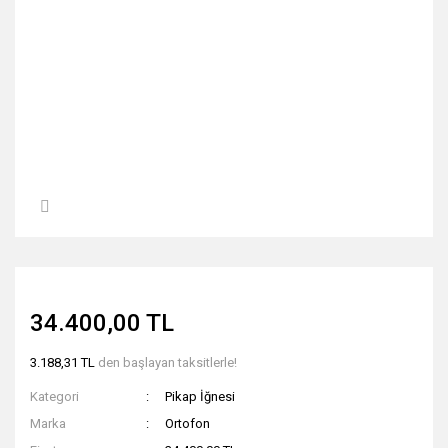
34.400,00 TL
3.188,31 TL
den başlayan taksitlerle!
Kategori
Pikap İğnesi
Marka
Ortofon