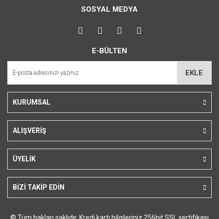
Bu ürüne ilk yorumu siz yapın!
kullanarak tarafımıza iletebilirsiniz.
SOSYAL MEDYA
Görüş ve önerileriniz için teşekkür ederiz.
Yorum Yaz
Ürün resmi kalitesiz, bozuk veya görüntülenemiyor.
E-BÜLTEN
Ürün açıklamasında eksik bilgiler bulunuyor.
Ürün bilgilerinde hatalar bulunuyor.
EKLE
Ürün fiyatı diğer sitelerden daha pahalı.
Bu ürüne benzer farklı alternatifler olmalı.
KURUMSAL
ALIŞVERİŞ
Gönder
ÜYELİK
BİZİ TAKİP EDİN
© Tüm hakları saklıdır. Kredi kartı bilgileriniz 256bit SSL sertifikası