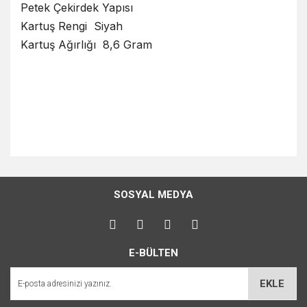
Petek Çekirdek Yapısı
Kartuş Rengi Siyah
Kartuş Ağırlığı 8,6 Gram
Bu ürünün fiyat bilgisi, resim, ürün açıklamalarında ve diğer
konularda yetersiz gördüğünüz noktaları öneri formunu
Bu ürüne ilk yorumu siz yapın!
kullanarak tarafımıza iletebilirsiniz.
SOSYAL MEDYA
Görüş ve önerileriniz için teşekkür ederiz.
Yorum Yaz
Ürün resmi kalitesiz, bozuk veya görüntülenemiyor.
E-BÜLTEN
Ürün açıklamasında eksik bilgiler bulunuyor.
Ürün bilgilerinde hatalar bulunuyor.
EKLE
Ürün fiyatı diğer sitelerden daha pahalı.