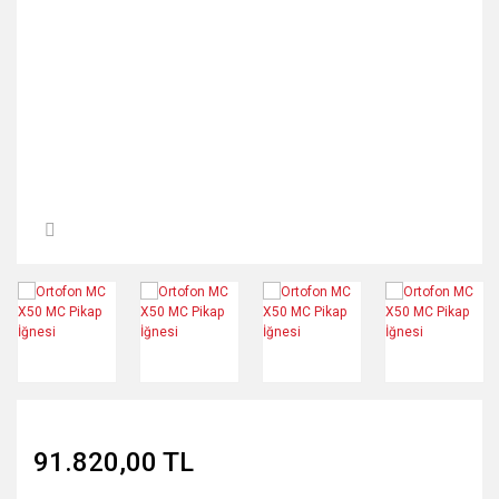
Tavan Hoparlör
Network Kablo
İç/Dış Mekan Hoparlör
Power Kablo
Banana Uç
91.820,00 TL