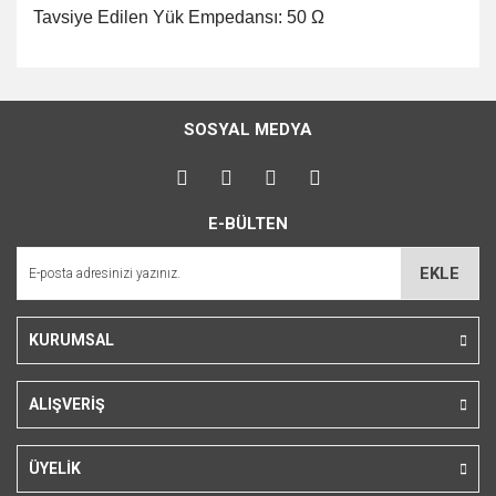
Tavsiye Edilen Yük Empedansı: 50 Ω
Bu ürünün fiyat bilgisi, resim, ürün açıklamalarında ve diğer
konularda yetersiz gördüğünüz noktaları öneri formunu
Bu ürüne ilk yorumu siz yapın!
kullanarak tarafımıza iletebilirsiniz.
SOSYAL MEDYA
Görüş ve önerileriniz için teşekkür ederiz.
Yorum Yaz
Ürün resmi kalitesiz, bozuk veya görüntülenemiyor.
E-BÜLTEN
Ürün açıklamasında eksik bilgiler bulunuyor.
Ürün bilgilerinde hatalar bulunuyor.
EKLE
Ürün fiyatı diğer sitelerden daha pahalı.
Bu ürüne benzer farklı alternatifler olmalı.
KURUMSAL
ALIŞVERİŞ
Gönder
ÜYELİK