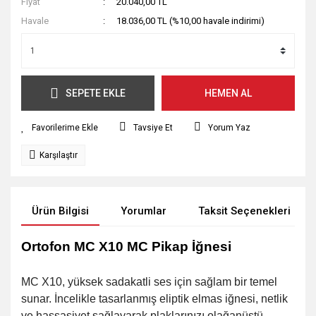
Fiyat
20.040,00 TL
Havale
18.036,00 TL (%10,00 havale indirimi)
SEPETE EKLE
HEMEN AL
Tavsiye Et
Yorum Yaz
Karşılaştır
Ürün Bilgisi
Yorumlar
Taksit Seçenekleri
Ortofon MC X10 MC Pikap İğnesi
MC X10, yüksek sadakatli ses için sağlam bir temel
sunar. İ
ncelikle tasarlanmış eliptik elmas iğnesi, netlik
ve hassasiyet sağlayarak plaklarınızı olağanüstü