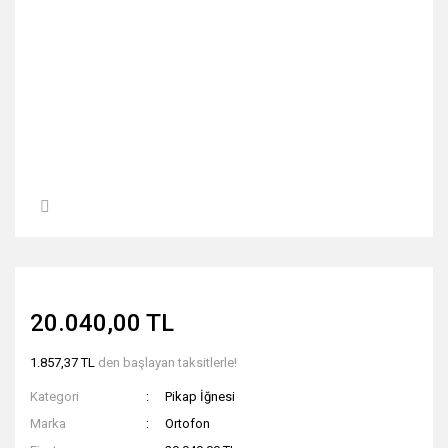
20.040,00 TL
1.857,37 TL
den başlayan taksitlerle!
Kategori
Pikap İğnesi
Marka
Ortofon