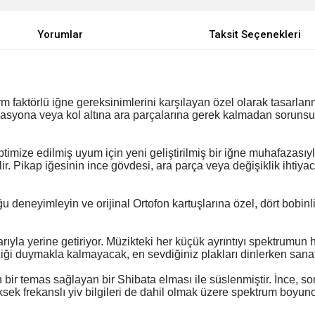
Yorumlar
Taksit Seçenekleri
rm faktörlü iğne gereksinimlerini karşılayan özel olarak tasarlan
asyona veya kol altına ara parçalarına gerek kalmadan sorunsuz 
ptimize edilmiş uyum için yeni geliştirilmiş bir iğne muhafazasıyl
r. Pikap iğesinin ince gövdesi, ara parça veya değişiklik ihtiyac
deneyimleyin ve orijinal Ortofon kartuşlarına özel, dört bobinli
ıyla yerine getiriyor. Müzikteki her küçük ayrıntıyı spektrumun h
ziği duymakla kalmayacak, en sevdiğiniz plakları dinlerken sanat
ir temas sağlayan bir Shibata elması ile süslenmiştir. İnce, son 
sek frekanslı yiv bilgileri de dahil olmak üzere spektrum boyunc