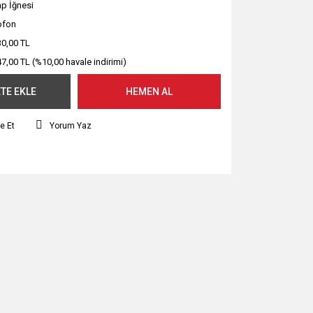
ap İğnesi
ofon
30,00 TL
47,00 TL (%10,00 havale indirimi)
TE EKLE
HEMEN AL
e Et
Yorum Yaz