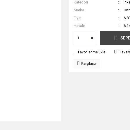
Kategori
Pik
Marka
Ort
Fiyat
6.8
Havale
6.1
SEPE
Tavsiy
Karşılaştır