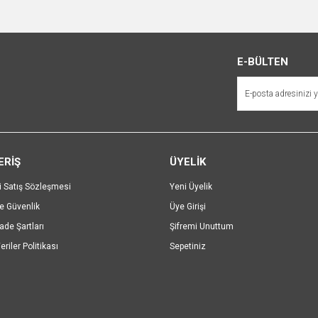
Bu ürüne ilk yorumu siz yapın!
r.
Yorum Yaz
E-BÜLTEN
ERİŞ
ÜYELİK
i Satış Sözleşmesi
Yeni Üyelik
ve Güvenlik
Üye Girişi
Gönder
İade Şartları
Şifremi Unuttum
eriler Politikası
Sepetiniz