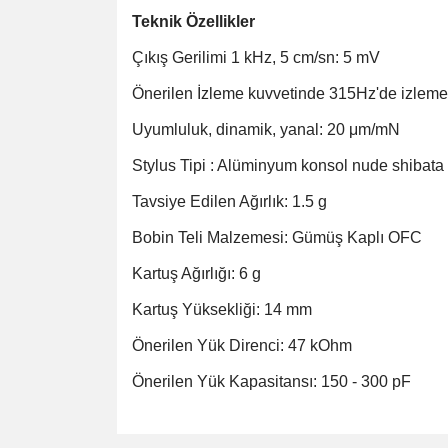
Teknik Özellikler
Çıkış Gerilimi 1 kHz, 5 cm/sn: 5 mV
Önerilen İzleme kuvvetinde 315Hz'de izleme
Uyumluluk, dinamik, yanal: 20 μm/mN
Stylus Tipi : Alüminyum konsol nude shibata
Tavsiye Edilen Ağırlık: 1.5 g
Bobin Teli Malzemesi: Gümüş Kaplı OFC
Kartuş Ağırlığı: 6 g
Kartuş Yüksekliği: 14 mm
Önerilen Yük Direnci: 47 kOhm
Önerilen Yük Kapasitansı: 150 - 300 pF
Bu ürünün fiyat bilgisi, resim, ürün açıklamalarında v