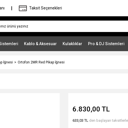
anı
Taksit Seçenekleri
Sistemleri
Kablo & Aksesuar
Kulaklıklar
Pro & DJ Sistemleri
ap İğnesi
Ortofon 2MR Red Pikap İğnesi
6.830,00 TL
633,03 TL
den başlayan taksitlerle