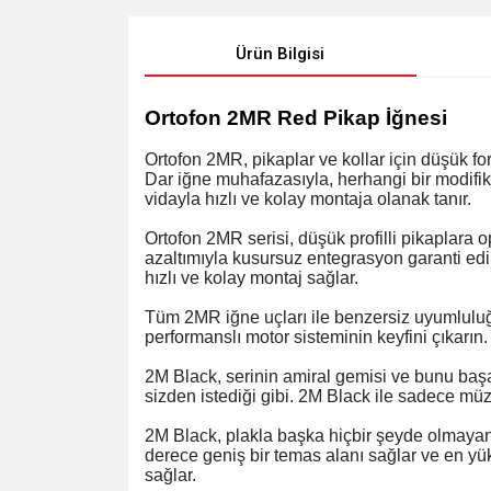
Ürün Bilgisi
Ortofon 2MR Red Pikap İğnesi
Ortofon 2MR, pikaplar ve kollar için düşük fo
Dar iğne muhafazasıyla, herhangi bir modifik
vidayla hızlı ve kolay montaja olanak tanır.
Ortofon 2MR serisi, düşük profilli pikaplara o
azaltımıyla kusursuz entegrasyon garanti edili
hızlı ve kolay montaj sağlar.
Tüm 2MR iğne uçları ile benzersiz uyumluluğu 
performanslı motor sisteminin keyfini çıkarın.
2M Black, serinin amiral gemisi ve bunu başar
sizden istediği gibi. 2M Black ile sadece mü
2M Black, plakla başka hiçbir şeyde olmayan b
derece geniş bir temas alanı sağlar ve en yük
sağlar.