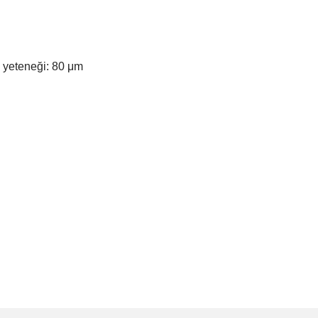
 yeteneği: 80 μm
e diğer konularda yetersiz gördüğünüz noktaları öneri formunu kullanarak tarafımı