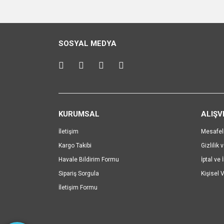
Görüş ve önerileriniz için teşekkür ederiz.
Ürün resmi kalitesiz, bozuk veya görüntülenemiyo
SOSYAL MEDYA
Ürün açıklamasında eksik bilgiler bulunuyor.
Ürün bilgilerinde hatalar bulunuyor.
Ürün fiyatı diğer sitelerden daha pahalı.
Bu ürüne benzer farklı alternatifler olmalı.
KURUMSAL
ALIŞV
İletişim
Mesafel
Kargo Takibi
Gizlilik 
Havale Bildirim Formu
İptal ve 
Sipariş Sorgula
Kişisel V
İletişim Formu