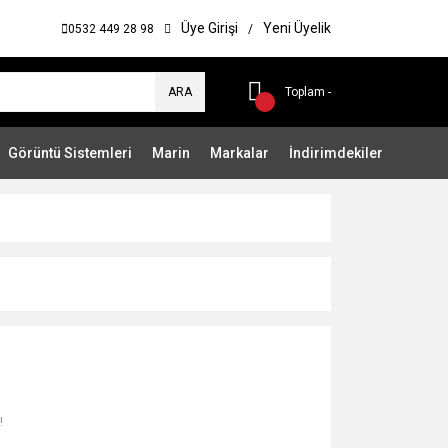
Üye Girişi
Yeni Üyelik
0532 449 28 98
/
ARA
Toplam -
Görüntü Sistemleri
Marin
Markalar
İndirimdekiler
!