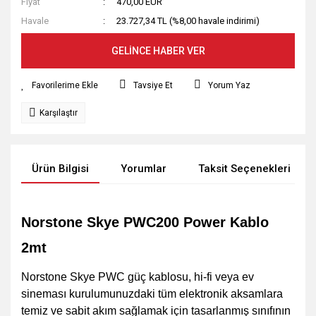
Fiyat
470,00 EUR
Havale
23.727,34 TL (%8,00 havale indirimi)
GELİNCE HABER VER
Tavsiye Et
Yorum Yaz
Karşılaştır
Ürün Bilgisi
Yorumlar
Taksit Seçenekleri
Norstone Skye PWC200 Power Kablo
2mt
Norstone Skye PWC güç kablosu, hi-fi veya ev
sineması kurulumunuzdaki tüm elektronik aksamlara
temiz ve sabit akım sağlamak için tasarlanmış sınıfının