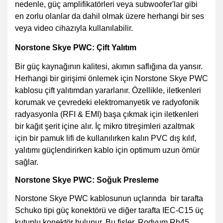
nedenle, güç amplifikatörleri veya subwoofer'lar gibi
en zorlu olanlar da dahil olmak üzere herhangi bir ses
veya video cihazıyla kullanılabilir.
Norstone Skye PWC: Çift Yalıtım
Bir güç kaynağının kalitesi, akımın saflığına da yansır.
Herhangi bir girişimi önlemek için Norstone Skye PWC
kablosu çift yalıtımdan yararlanır. Özellikle, iletkenleri
korumak ve çevredeki elektromanyetik ve radyofonik
radyasyonla (RFI & EMI) başa çıkmak için iletkenleri
bir kağıt şerit içine alır. İç mikro titreşimleri azaltmak
için bir pamuk lifi de kullanılırken kalın PVC dış kılıf,
yalıtımı güçlendirirken kablo için optimum uzun ömür
sağlar.
Norstone Skye PWC: Soğuk Presleme
Norstone Skye PWC kablosunun uçlarında bir tarafta
Schuko tipi güç konektörü ve diğer tarafta IEC-C15 üç
kutuplu konektör bulunur. Bu fişler, Rodyum Rh45