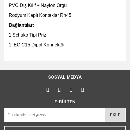
PVC Dış Kılıf + Naylon Örgü
Rodyum Kaplı Kontaklar Rh45
Bağlantılar;
1 Schuko Tipi Priz
1 IEC C15 Dipol Konnektör
Bu ürünün fiyat bilgisi, resim, ürün açıklamalarında ve diğer
konularda yetersiz gördüğünüz noktaları öneri formunu
Bu ürüne ilk yorumu siz yapın!
kullanarak tarafımıza iletebilirsiniz.
SOSYAL MEDYA
Görüş ve önerileriniz için teşekkür ederiz.
Yorum Yaz
Ürün resmi kalitesiz, bozuk veya görüntülenemiyor.
E-BÜLTEN
Ürün açıklamasında eksik bilgiler bulunuyor.
Ürün bilgilerinde hatalar bulunuyor.
EKLE
Ürün fiyatı diğer sitelerden daha pahalı.
Bu ürüne benzer farklı alternatifler olmalı.