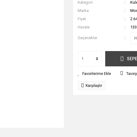
Kategori
Kul
Marka
Mon
Fiyat
2.6
Havale
133
Seçenekler
SEPE
Tavsiy
Karşılaştır