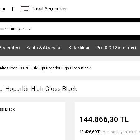
anı
Taksit Seçenekleri
Sistemleri
Kablo & Aksesuar
Kulaklıklar
Pro & DJ Sistemleri
dio Silver 300 7G Kule Tipi Hoparlör High Gloss Black
pi Hoparlör High Gloss Black
144.866,30 TL
13.426,69 TL
den başlayan taksitle