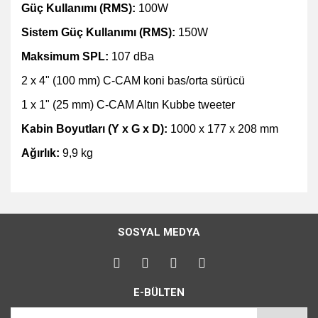
Güç Kullanımı (RMS):
100W
Sistem Güç Kullanımı (RMS):
150W
Maksimum SPL:
107 dBa
2 x 4" (100 mm) C-CAM koni bas/orta sürücü
1 x 1" (25 mm) C-CAM Altın Kubbe tweeter
Kabin Boyutları (Y x G x D):
1000 x 177 x 208 mm
Ağırlık:
9,9 kg
Bu ürünün fiyat bilgisi, resim, ürün açıklamalarında ve diğer
konularda yetersiz gördüğünüz noktaları öneri formunu
Bu ürüne ilk yorumu siz yapın!
kullanarak tarafımıza iletebilirsiniz.
SOSYAL MEDYA
Görüş ve önerileriniz için teşekkür ederiz.
Yorum Yaz
Ürün resmi kalitesiz, bozuk veya görüntülenemiyor.
E-BÜLTEN
Ürün açıklamasında eksik bilgiler bulunuyor.
Ürün bilgilerinde hatalar bulunuyor.