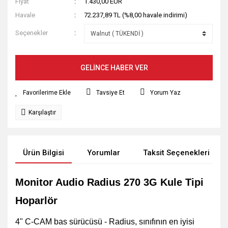
Fiyat
1.430,00 EUR
Havale
72.237,89 TL (%8,00 havale indirimi)
Seçenekler
GELİNCE HABER VER
Tavsiye Et
Yorum Yaz
Karşılaştır
Ürün Bilgisi
Yorumlar
Taksit Seçenekleri
Monitor Audio Radius 270 3G Kule Tipi
Hoparlör
4" C-CAM bas sürücüsü - Radius, sınıfının en iyisi