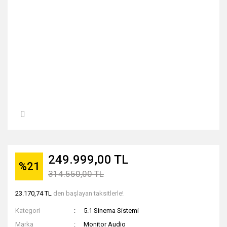
249.999,00 TL
%21
314.550,00 TL
23.170,74 TL
den başlayan taksitlerle!
Kategori
5.1 Sinema Sistemi
Marka
Monitor Audio