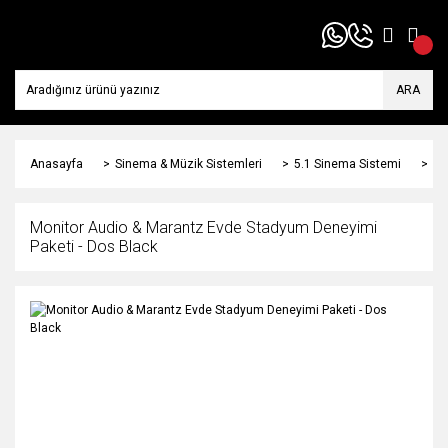
ARA
Anasayfa
Sinema & Müzik Sistemleri
5.1 Sinema Sistemi
Mo
Monitor Audio & Marantz Evde Stadyum Deneyimi
Paketi - Dos Black