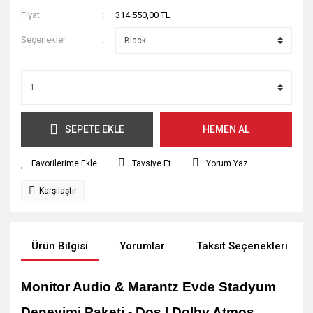
Fiyat
314.550,00 TL
Seçenekler
SEPETE EKLE
HEMEN AL
Tavsiye Et
Yorum Yaz
Karşılaştır
Ürün Bilgisi
Yorumlar
Taksit Seçenekleri
Monitor Audio & Marantz Evde Stadyum
Deneyimi Paketi - Dos | Dolby Atmos