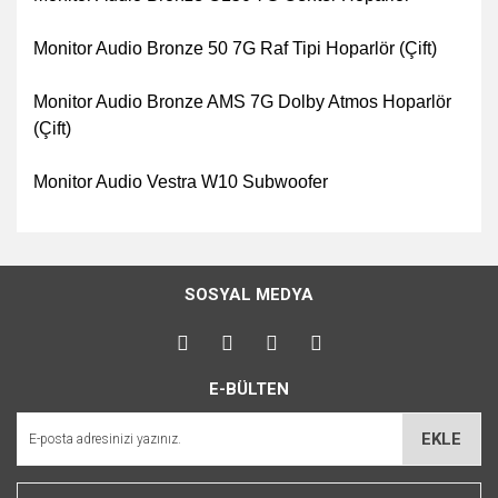
Monitor Audio Bronze 50 7G Raf Tipi Hoparlör (Çift)
Monitor Audio Bronze AMS 7G Dolby Atmos Hoparlör
(Çift)
Monitor Audio Vestra W10 Subwoofer
Bu ürünün fiyat bilgisi, resim, ürün açıklamalarında ve diğer
konularda yetersiz gördüğünüz noktaları öneri formunu
Bu ürüne ilk yorumu siz yapın!
kullanarak tarafımıza iletebilirsiniz.
SOSYAL MEDYA
Görüş ve önerileriniz için teşekkür ederiz.
Yorum Yaz
Ürün resmi kalitesiz, bozuk veya görüntülenemiyor.
E-BÜLTEN
Ürün açıklamasında eksik bilgiler bulunuyor.
Ürün bilgilerinde hatalar bulunuyor.
EKLE
Ürün fiyatı diğer sitelerden daha pahalı.
Bu ürüne benzer farklı alternatifler olmalı.