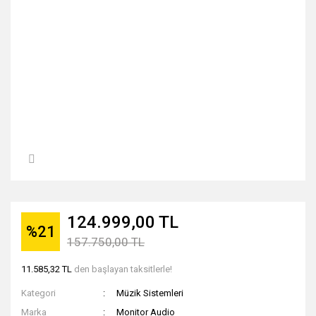
124.999,00 TL
%21
157.750,00 TL
11.585,32 TL
den başlayan taksitlerle!
Kategori
Müzik Sistemleri
Marka
Monitor Audio