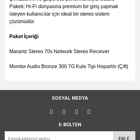
Paketi; Hi-Fi dünyasına premium bir giriş yapmak
isteyen kullanıcılar için ideal bir stereo sistem
çözümüdür.
Paket İçeriği
Marantz Stereo 70s Network Stereo Receiver
Monitor Audio Bronze 300 7G Kule Tipi Hoparlör (Çift)
Bu ürünün fiyat bilgisi, resim, ürün açıklamalarında ve diğer
konularda yetersiz gördüğünüz noktaları öneri formunu
Bu ürüne ilk yorumu siz yapın!
kullanarak tarafımıza iletebilirsiniz.
SOSYAL MEDYA
Görüş ve önerileriniz için teşekkür ederiz.
Yorum Yaz
Ürün resmi kalitesiz, bozuk veya görüntülenemiyor.
E-BÜLTEN
Ürün açıklamasında eksik bilgiler bulunuyor.
Ürün bilgilerinde hatalar bulunuyor.
EKLE