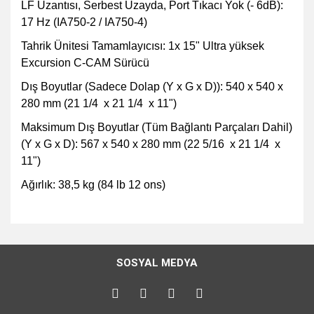
LF Uzantısı, Serbest Uzayda, Port Tıkacı Yok (- 6dB):
17 Hz (IA750-2 / IA750-4)
Tahrik Ünitesi Tamamlayıcısı: 1x 15" Ultra yüksek
Excursion C-CAM Sürücü
Dış Boyutlar (Sadece Dolap (Y x G x D)): 540 x 540 x
280 mm (21 1/4 x 21 1/4 x 11")
Maksimum Dış Boyutlar (Tüm Bağlantı Parçaları Dahil)
(Y x G x D): 567 x 540 x 280 mm (22 5/16 x 21 1/4 x
11")
Ağırlık: 38,5 kg (84 lb 12 ons)
Bu ürünün fiyat bilgisi, resim, ürün açıklamalarında ve diğer
konularda yetersiz gördüğünüz noktaları öneri formunu
Bu ürüne ilk yorumu siz yapın!
kullanarak tarafımıza iletebilirsiniz.
SOSYAL MEDYA
Görüş ve önerileriniz için teşekkür ederiz.
Yorum Yaz
Ürün resmi kalitesiz, bozuk veya görüntülenemiyor.