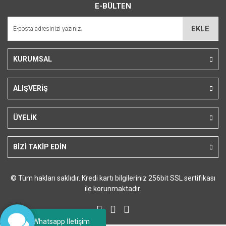
E-BÜLTEN
Ürün açıklamasında eksik bilgiler bulunuyor.
Ürün bilgilerinde hatalar bulunuyor.
EKLE
Ürün fiyatı diğer sitelerden daha pahalı.
Bu ürüne benzer farklı alternatifler olmalı.
KURUMSAL
ALIŞVERİŞ
Gönder
ÜYELİK
BİZİ TAKİP EDİN
© Tüm hakları saklıdır. Kredi kartı bilgileriniz 256bit SSL sertifikası
ile korunmaktadır.
Whatsapp İletişim