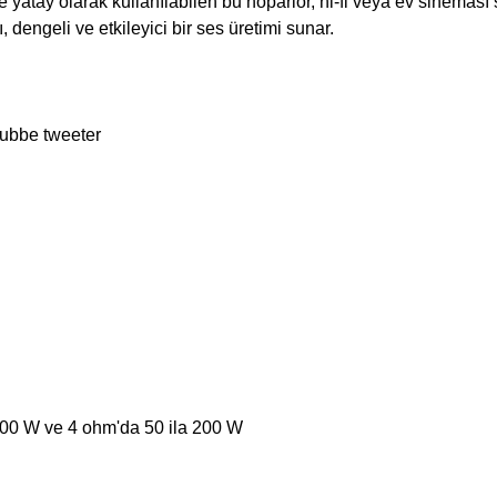
yatay olarak kullanılabilen bu hoparlör, hi-fi veya ev sineması
, dengeli ve etkileyici bir ses üretimi sunar.
kubbe tweeter
 100 W ve 4 ohm'da 50 ila 200 W