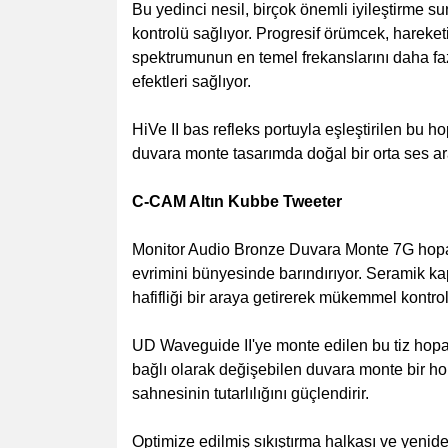
Bu yedinci nesil, birçok önemli iyileştirme 
kontrolü sağlıyor. Progresif örümcek, hareketi
spektrumunun en temel frekanslarını daha fazl
efektleri sağlıyor.
HiVe II bas refleks portuyla eşleştirilen bu 
duvara monte tasarımda doğal bir orta ses aral
C-CAM Altın Kubbe Tweeter
Monitor Audio Bronze Duvara Monte 7G hopar
evrimini bünyesinde barındırıyor. Seramik 
hafifliği bir araya getirerek mükemmel kontrol
UD Waveguide II'ye monte edilen bu tiz hopar
bağlı olarak değişebilen duvara monte bir ho
sahnesinin tutarlılığını güçlendirir.
Optimize edilmiş sıkıştırma halkası ve yeni