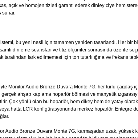
ssas, açık ve homojen tizleri garanti ederek dinleyiciye hem st
 sunar.
temi, bu yeni nesil için tamamen yeniden tasarlandı. Her bir 
amlı dinleme seansları ve titiz ölçümler sonrasında özenle seçil
k tarafından fark edilmemesi için ton tutarlılığına ve frekans tepk
iliyle Monitor Audio Bronze Duvara Monte 7G, her türlü çağdaş i
gerçek ahşap kaplama hoparlör bölmesi ve manyetik ızgarasıyla 
irir. Çok yönlü olan bu hoparlör, hem dikey hem de yatay olarak m
ör veya hatta LCR konfigürasyonunda merkez hoparlör. Entegre d
ğlar.
r Audio Bronze Duvara Monte 7G, karmaşadan uzak, yüksek kalite