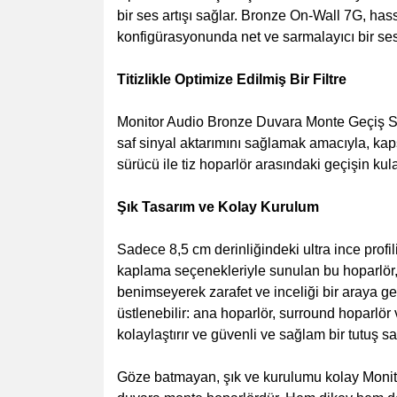
bir ses artışı sağlar. Bronze On-Wall 7G, ha
konfigürasyonunda net ve sarmalayıcı bir ses
Titizlikle Optimize Edilmiş Bir Filtre
Monitor Audio Bronze Duvara Monte Geçiş Sis
saf sinyal aktarımını sağlamak amacıyla, kaps
sürücü ile tiz hoparlör arasındaki geçişin kula
Şık Tasarım ve Kolay Kurulum
Sadece 8,5 cm derinliğindeki ultra ince prof
kaplama seçenekleriyle sunulan bu hoparlör, 
benimseyerek zarafet ve inceliği bir araya get
üstlenebilir: ana hoparlör, surround hoparl
kolaylaştırır ve güvenli ve sağlam bir tutuş sa
Göze batmayan, şık ve kurulumu kolay Monito