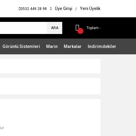
Üye Girişi
Yeni Üyelik
0532 449 28 98
/
ARA
Toplam -
Görüntü Sistemleri
Marin
Markalar
İndirimdekiler
le!