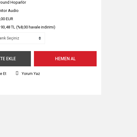
round Hoparlör
itor Audio
,00 EUR
193,48 TL (%8,00 havale indirimi)
TE EKLE
HEMEN AL
e Et
Yorum Yaz