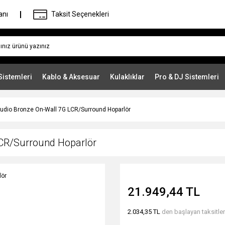
anı
Taksit Seçenekleri
Sistemleri
Kablo & Aksesuar
Kulaklıklar
Pro & DJ Sistemleri
Audio Bronze On-Wall 7G LCR/Surround Hoparlör
LCR/Surround Hoparlör
21.949,44 TL
2.034,35 TL
den başlayan taksitler