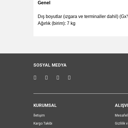
Genel
Dış boyutlar (ızgara ve terminaller dahil) (
Ağırlık (birim): 7 kg
Bu ürünün fiyat bilgisi, resim, ürün açıklamalarında v
Görüş ve önerileriniz için teşekkür ederiz.
Ürün resmi kalitesiz, bozuk veya görüntülenemiyo
SOSYAL MEDYA
Ürün açıklamasında eksik bilgiler bulunuyor.
Ürün bilgilerinde hatalar bulunuyor.
Ürün fiyatı diğer sitelerden daha pahalı.
Bu ürüne benzer farklı alternatifler olmalı.
KURUMSAL
ALIŞV
İletişim
Mesafel
Kargo Takibi
Gizlilik 