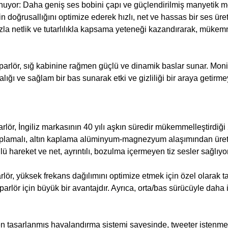
sunuyor: Daha geniş ses bobini çapı ve güçlendirilmiş manyetik m
n doğrusallığını optimize ederek hızlı, net ve hassas bir ses üre
a netlik ve tutarlılıkla kapsama yeteneği kazandırarak, mükemme
hoparlör, sığ kabinine rağmen güçlü ve dinamik baslar sunar. Moni
ığı ve sağlam bir bas sunarak etki ve gizliliği bir araya getirmey
lör, İngiliz markasının 40 yılı aşkın süredir mükemmelleştird
kaplamalı, altın kaplama alüminyum-magnezyum alaşımından üret
lü hareket ve net, ayrıntılı, bozulma içermeyen tiz sesler sağlıyor
lör, yüksek frekans dağılımını optimize etmek için özel olarak 
parlör için büyük bir avantajdır. Ayrıca, orta/bas sürücüyle dah
den tasarlanmış havalandırma sistemi sayesinde, tweeter istenm