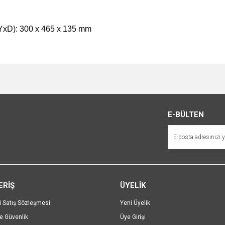
GxYxD): 300 x 465 x 135 mm
e diğer konularda yetersiz gördüğünüz noktaları öneri formunu kullanarak tarafımı
Bu ürüne ilk yorumu siz yapın!
r.
Yorum Yaz
E-BÜLTEN
ERİŞ
ÜYELİK
i Satış Sözleşmesi
Yeni Üyelik
ve Güvenlik
Üye Girişi