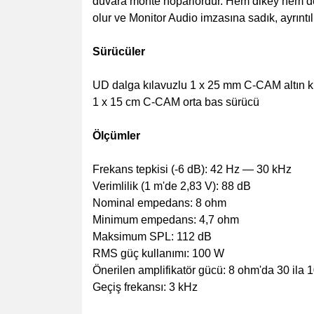
duvara monte hoparlördür. Hem dikey hem de 
olur ve Monitor Audio imzasına sadık, ayrıntılı
Sürücüler
UD dalga kılavuzlu 1 x 25 mm C-CAM altın 
1 x 15 cm C-CAM orta bas sürücü
Ölçümler
Frekans tepkisi (-6 dB): 42 Hz — 30 kHz
Verimlilik (1 m'de 2,83 V): 88 dB
Nominal empedans: 8 ohm
Minimum empedans: 4,7 ohm
Maksimum SPL: 112 dB
RMS güç kullanımı: 100 W
Önerilen amplifikatör gücü: 8 ohm'da 30 ila
Geçiş frekansı: 3 kHz