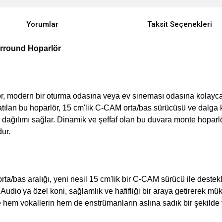
Yorumlar
Taksit Seçenekleri
rround Hoparlör
 modern bir oturma odasına veya ev sineması odasına kolayca s
atılan bu hoparlör, 15 cm'lik C-CAM orta/bas sürücüsü ve dalga 
es dağılımı sağlar. Dinamik ve şeffaf olan bu duvara monte hopar
ur.
ta/bas aralığı, yeni nesil 15 cm'lik bir C-CAM sürücü ile deste
dio'ya özel koni, sağlamlık ve hafifliği bir araya getirerek mü
le hem vokallerin hem de enstrümanların aslına sadık bir şekilde 