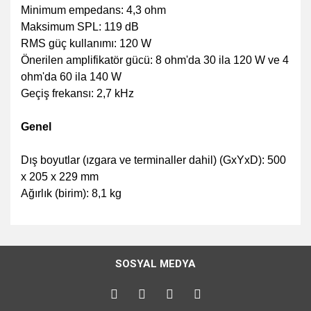
Minimum empedans: 4,3 ohm
Maksimum SPL: 119 dB
RMS güç kullanımı: 120 W
Önerilen amplifikatör gücü: 8 ohm'da 30 ila 120 W ve 4
ohm'da 60 ila 140 W
Geçiş frekansı: 2,7 kHz
Genel
Dış boyutlar (ızgara ve terminaller dahil) (GxYxD): 500
x 205 x 229 mm
Ağırlık (birim): 8,1 kg
Bu ürünün fiyat bilgisi, resim, ürün açıklamalarında ve diğer
konularda yetersiz gördüğünüz noktaları öneri formunu
Bu ürüne ilk yorumu siz yapın!
kullanarak tarafımıza iletebilirsiniz.
SOSYAL MEDYA
Görüş ve önerileriniz için teşekkür ederiz.
Yorum Yaz
Ürün resmi kalitesiz, bozuk veya görüntülenemiyor.