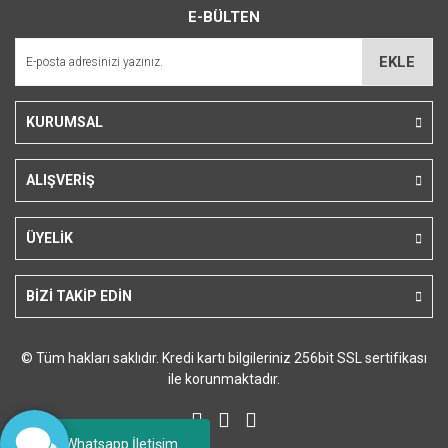
E-BÜLTEN
Ürün açıklamasında eksik bilgiler bulunuyor.
Ürün bilgilerinde hatalar bulunuyor.
EKLE
Ürün fiyatı diğer sitelerden daha pahalı.
Bu ürüne benzer farklı alternatifler olmalı.
KURUMSAL
ALIŞVERİŞ
Gönder
ÜYELİK
BİZİ TAKİP EDİN
© Tüm hakları saklıdır. Kredi kartı bilgileriniz 256bit SSL sertifikası
ile korunmaktadır.
Whatsapp İletişim