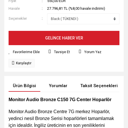
Fiyat
550,00 EUR
Havale
27.796,81 TL (%8,00 havale indirimi)
Seçenekler
GELİNCE HABER VER
Tavsiye Et
Yorum Yaz
Karşılaştır
Ürün Bilgisi
Yorumlar
Taksit Seçenekleri
Monitor Audio Bronze C150 7G Center Hoparlör
Monitor Audio Bronze Centre 7G merkez Hoparlör,
yedinci nesil Bronze Serisi hoparlörleri tamamlamak
için idealdir. İngiliz üreticinin en son yeniliklerini