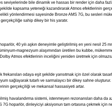
s seviyelerinde bile dinamik ve hassas bir render için daha fazl
ir şekilde kapsama yeteneği kazandırarak Atmos efektlerinin gerçe
incelikli yönlendirmesi sayesinde Bronze AMS 7G, bu sesleri mük
gerçekçiliğe sahip dikey bir his yaratır.
arlör, 40 yılı aşkın deneyimle geliştirilmiş en yeni nesil 25
ı alüminyum-magnezyum alaşımından üretilen bu kubbe, mükemme
ç: Dolby Atmos efektlerinin inceliğini yeniden üretmek için olmazs
 frekansları odaya eşit şekilde yansıtmak için özel olarak tasarl
 sağlayarak tutarlı ve sarmalayıcı bir dikey sahne oluşturur. 
rinin gerçekçiliği ve mekansal hassasiyeti artar.
irilmiş havalandırma sistemi, istenmeyen rezonansları daha da aza
G hoparlör, dinleyiciyi aksiyonun tam ortasına çekmek için net,