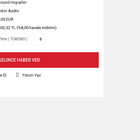
round Hoparlör
itor Audio
,00 EUR
552,32 TL (%8,00 havale indirimi)
GELİNCE HABER VER
e Et
Yorum Yaz