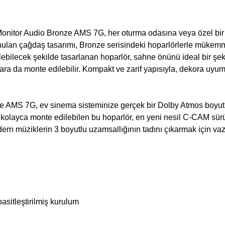
onitor Audio Bronze AMS 7G, her oturma odasına veya özel bir 
sunulan çağdaş tasarımı, Bronze serisindeki hoparlörlerle müke
ilebilecek şekilde tasarlanan hoparlör, sahne önünü ideal bir ş
ra da monte edilebilir. Kompakt ve zarif yapısıyla, dekora uy
 AMS 7G, ev sinema sisteminize gerçek bir Dolby Atmos boyutu 
 kolayca monte edilebilen bu hoparlör, en yeni nesil C-CAM sü
n müziklerin 3 boyutlu uzamsallığının tadını çıkarmak için vaz
asitleştirilmiş kurulum