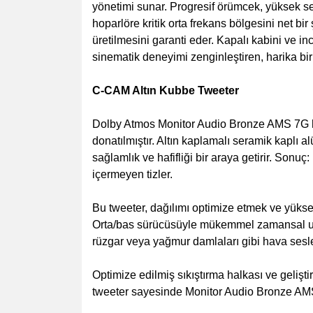
yönetimi sunar. Progresif örümcek, yüksek se
hoparlöre kritik orta frekans bölgesini net b
üretilmesini garanti eder. Kapalı kabini ve 
sinematik deneyimi zenginleştiren, harika bir 
C-CAM Altın Kubbe Tweeter
Dolby Atmos Monitor Audio Bronze AMS 7G hop
donatılmıştır. Altın kaplamalı seramik kapl
sağlamlık ve hafifliği bir araya getirir. Sonu
içermeyen tizler.
Bu tweeter, dağılımı optimize etmek ve yüksek
Orta/bas sürücüsüyle mükemmel zamansal uyum
rüzgar veya yağmur damlaları gibi hava sesle
Optimize edilmiş sıkıştırma halkası ve gelişt
tweeter sayesinde Monitor Audio Bronze AMS 7