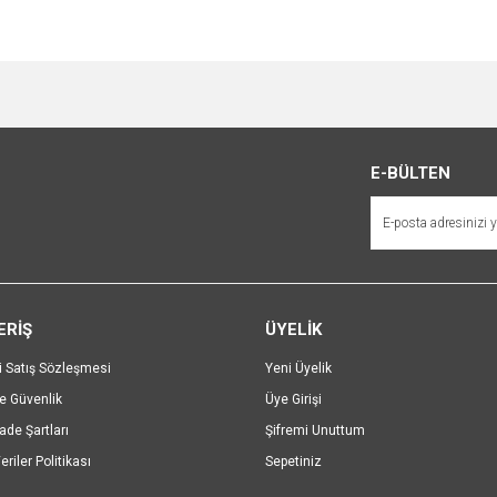
e diğer konularda yetersiz gördüğünüz noktaları öneri formunu kullanarak tarafımı
Bu ürüne ilk yorumu siz yapın!
r.
Yorum Yaz
E-BÜLTEN
ERİŞ
ÜYELİK
i Satış Sözleşmesi
Yeni Üyelik
ve Güvenlik
Üye Girişi
Gönder
İade Şartları
Şifremi Unuttum
eriler Politikası
Sepetiniz