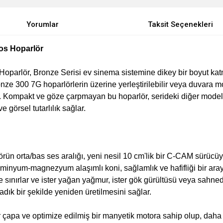
Yorumlar
Taksit Seçenekleri
os Hoparlör
arlör, Bronze Serisi ev sinema sistemine dikey bir boyut katmak
e 300 7G hoparlörlerin üzerine yerleştirilebilir veya duvara mo
ilir. Kompakt ve göze çarpmayan bu hoparlör, serideki diğer modell
görsel tutarlılık sağlar.
n orta/bas ses aralığı, yeni nesil 10 cm'lik bir C-CAM sürücüye
minyum-magnezyum alaşımlı koni, sağlamlık ve hafifliği bir ara
lde sınırlar ve ister yağan yağmur, ister gök gürültüsü veya sahne
adık bir şekilde yeniden üretilmesini sağlar.
 çapa ve optimize edilmiş bir manyetik motora sahip olup, daha iy