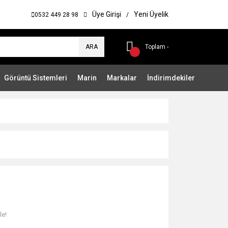
Üye Girişi
Yeni Üyelik
0532 449 28 98
/
ARA
Toplam -
Görüntü Sistemleri
Marin
Markalar
İndirimdekiler
le!