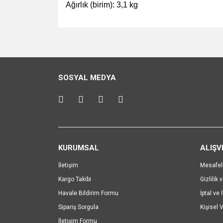
Ağırlık (birim): 3,1 kg
Bu ürünün fiyat bilgisi, resim, ürün açıklamalarında v
Görüş ve önerileriniz için teşekkür ederiz.
Ürün resmi kalitesiz, bozuk veya görüntülenemiyo
SOSYAL MEDYA
Ürün açıklamasında eksik bilgiler bulunuyor.
Ürün bilgilerinde hatalar bulunuyor.
Ürün fiyatı diğer sitelerden daha pahalı.
Bu ürüne benzer farklı alternatifler olmalı.
KURUMSAL
ALIŞV
İletişim
Mesafel
Kargo Takibi
Gizlilik 
Havale Bildirim Formu
İptal ve 
Sipariş Sorgula
Kişisel V
İletişim Formu