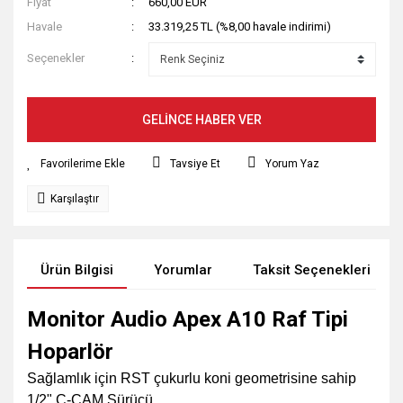
Fiyat
660,00 EUR
Havale
33.319,25 TL (%8,00 havale indirimi)
Seçenekler
GELİNCE HABER VER
Tavsiye Et
Yorum Yaz
Karşılaştır
Ürün Bilgisi
Yorumlar
Taksit Seçenekleri
Monitor Audio Apex A10 Raf Tipi
Hoparlör
Sağlamlık için RST çukurlu koni geometrisine sahip
1/2" C-CAM Sürücü