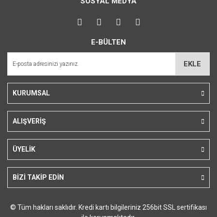
SOSYAL MEDYA
Görüş ve önerileriniz için teşekkür ederiz.
Yorum Yaz
Ürün resmi kalitesiz, bozuk veya görüntülenemiyor.
E-BÜLTEN
Ürün açıklamasında eksik bilgiler bulunuyor.
Ürün bilgilerinde hatalar bulunuyor.
EKLE
Ürün fiyatı diğer sitelerden daha pahalı.
Bu ürüne benzer farklı alternatifler olmalı.
KURUMSAL
ALIŞVERİŞ
Gönder
ÜYELİK
BİZİ TAKİP EDİN
© Tüm hakları saklıdır. Kredi kartı bilgileriniz 256bit SSL sertifikası