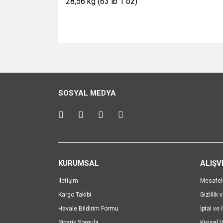
28,56 kg (63 lb 1 oz)
Bu ürünün fiyat bilgisi, resim, ürün açıklamalarında v
Görüş ve önerileriniz için teşekkür ederiz.
Ürün resmi kalitesiz, bozuk veya görüntülenemiyo
SOSYAL MEDYA
Ürün açıklamasında eksik bilgiler bulunuyor.
Ürün bilgilerinde hatalar bulunuyor.
Ürün fiyatı diğer sitelerden daha pahalı.
Bu ürüne benzer farklı alternatifler olmalı.
KURUMSAL
ALIŞV
İletişim
Mesafel
Kargo Takibi
Gizlilik 
Havale Bildirim Formu
İptal ve 
Sipariş Sorgula
Kişisel V