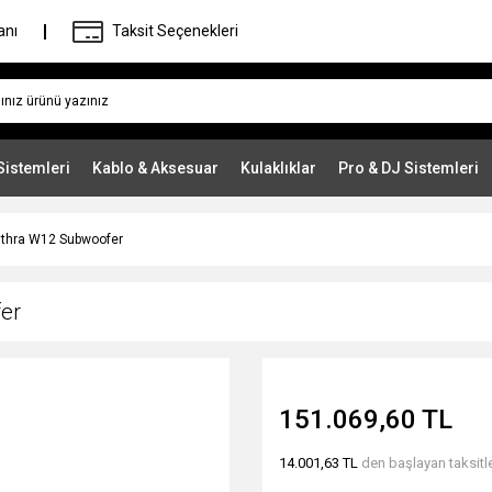
anı
Taksit Seçenekleri
Sistemleri
Kablo & Aksesuar
Kulaklıklar
Pro & DJ Sistemleri
nthra W12 Subwoofer
er
151.069,60 TL
14.001,63 TL
den başlayan taksitle