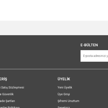
e diğer konularda yetersiz gördüğünüz noktaları öneri formunu kullanarak tarafımı
Bu ürüne ilk yorumu siz yapın!
r.
Yorum Yaz
E-BÜLTEN
ERİŞ
ÜYELİK
i Satış Sözleşmesi
Yeni Üyelik
ve Güvenlik
Üye Girişi
Gönder
İade Şartları
Şifremi Unuttum
eriler Politikası
Sepetiniz