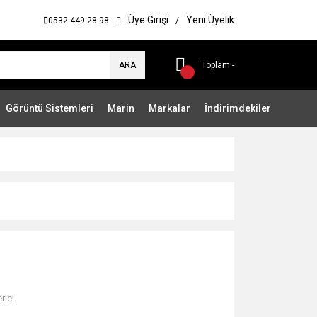
Üye Girişi
Yeni Üyelik
0532 449 28 98
/
ARA
Toplam -
Görüntü Sistemleri
Marin
Markalar
İndirimdekiler
rle!