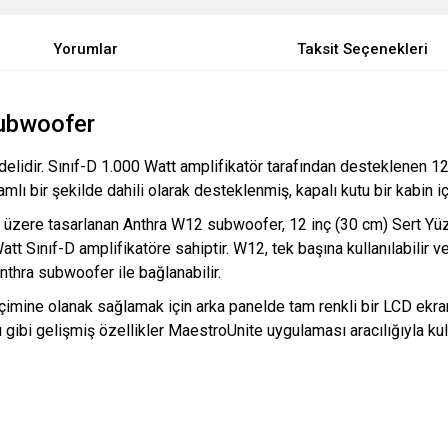
Yorumlar
Taksit Seçenekleri
ubwoofer
lidir. Sınıf-D 1.000 Watt amplifikatör tarafından desteklenen 12”
ı bir şekilde dahili olarak desteklenmiş, kapalı kutu bir kabin içi
k üzere tasarlanan Anthra W12 subwoofer, 12 inç (30 cm) Sert Yü
att Sınıf-D amplifikatöre sahiptir. W12, tek başına kullanılabilir v
thra subwoofer ile bağlanabilir.
imine olanak sağlamak için arka panelde tam renkli bir LCD ekr
gibi gelişmiş özellikler MaestroUnite uygulaması aracılığıyla kulla