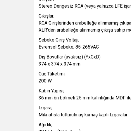
Stereo Dengesiz RCA (veya yalnızca LFE işa
Çıkışlar;
RCA Girişlerinden arabelleğe alınmamış çıkışa
XLR'den arabelleğe alınmamış çıkışa sahip mo
Şebeke Giriş Voltajı;
Evrensel Şebeke, 85-265VAC
Dış Boyutlar (ayaksız) (YxGxD)
374 x 374 x 374 mm
Güç Tüketimi;
200 W
Kabin Yapısı;
36 mm ön bölmeli 25 mm kalınlığında MDF ile
Izgara;
Mıknatısla tutturulmuş kumaş kaplı Izgaralar
Ağırlık;