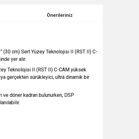
Önerileriniz
 (30 cm) Sert Yüzey Teknolojisi II (RST II) C-
nde yer alır.
zey Teknolojisi II (RST II) C-CAM yüksek
eya gerçekten sürükleyici, ultra dinamik bir
an ve döner kadran bulunurken, DSP
nılabilir.