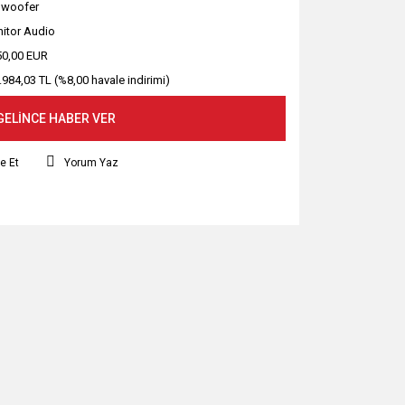
woofer
itor Audio
50,00 EUR
.984,03 TL (%8,00 havale indirimi)
GELİNCE HABER VER
e Et
Yorum Yaz