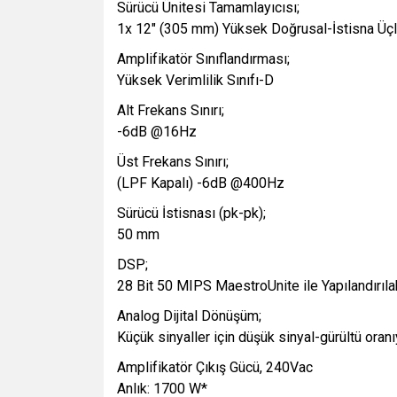
Sürücü Ünitesi Tamamlayıcısı;
1x 12" (305 mm) Yüksek Doğrusal-İstisna Üç
Amplifikatör Sınıflandırması;
Yüksek Verimlilik Sınıfı-D
Alt Frekans Sınırı;
-6dB @16Hz
Üst Frekans Sınırı;
(LPF Kapalı) -6dB @400Hz
Sürücü İstisnası (pk-pk);
50 mm
DSP;
28 Bit 50 MIPS MaestroUnite ile Yapılandırılab
Analog Dijital Dönüşüm;
Küçük sinyaller için düşük sinyal-gürültü oran
Amplifikatör Çıkış Gücü, 240Vac
Anlık: 1700 W*