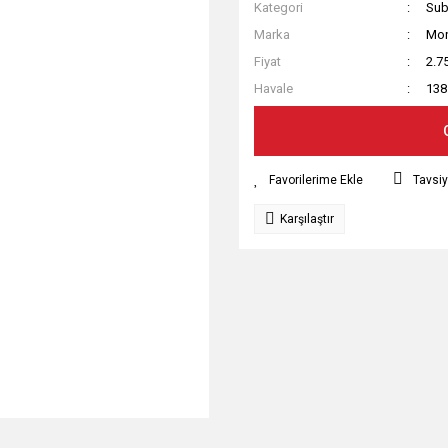
Kategori
Sub
Marka
Mon
Fiyat
2.7
Havale
138
Tavsiy
Karşılaştır