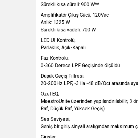
Sürekli kısa süreli: 900 W**
Amplifikatör Çıkış Gücü, 120Vac
Anlık: 1325 W
Sürekli kısa vadeli: 700 W
LED UI Kontrolü;
Parlaklık, Açık-Kapalı
Faz Kontrolü;
0-360 Derece LPF Geçişinde ölçüldü
Düşük Geçiş Filtresi;
20-200Hz LPF, -3 ila -48 dB/Oct arasında ayarl
Özel EQ;
MaestroUnite üzerinden yapılandırılabilir; 3 
Raf, Düşük Raf, Yüksek Geçiş)
Ses Seviyesi;
Geniş bir giriş sinyali aralığından maksimum çı
Girişler;