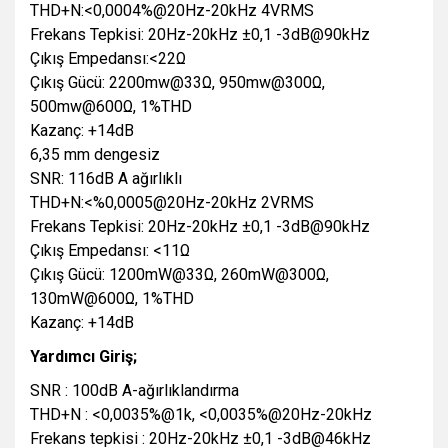
THD+N:<0,0004%@20Hz-20kHz 4VRMS
Frekans Tepkisi: 20Hz-20kHz ±0,1 -3dB@90kHz
Çıkış Empedansı:<22Ω
Çıkış Gücü: 2200mw@33Ω, 950mw@300Ω,
500mw@600Ω, 1%THD
Kazanç: +14dB
6,35 mm dengesiz
SNR: 116dB A ağırlıklı
THD+N:<%0,0005@20Hz-20kHz 2VRMS
Frekans Tepkisi: 20Hz-20kHz ±0,1 -3dB@90kHz
Çıkış Empedansı: <11Ω
Çıkış Gücü: 1200mW@33Ω, 260mW@300Ω,
130mW@600Ω, 1%THD
Kazanç: +14dB
Yardımcı Giriş;
SNR : 100dB A-ağırlıklandırma
THD+N : <0,0035%@1k, <0,0035%@20Hz-20kHz
Frekans tepkisi : 20Hz-20kHz ±0,1 -3dB@46kHz