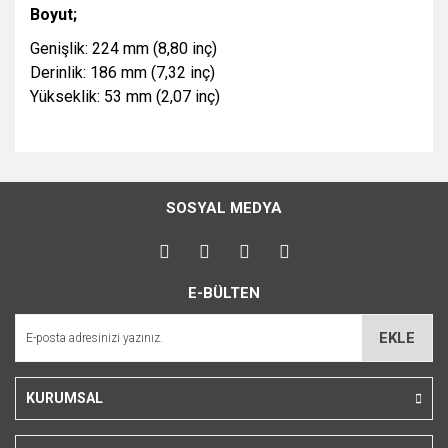
Boyut;
Genişlik: 224 mm (8,80 inç)
Derinlik: 186 mm (7,32 inç)
Yükseklik: 53 mm (2,07 inç)
Bu ürünün fiyat bilgisi, resim, ürün açıklamalarında ve diğer
konularda yetersiz gördüğünüz noktaları öneri formunu
Bu ürüne ilk yorumu siz yapın!
kullanarak tarafımıza iletebilirsiniz.
SOSYAL MEDYA
Görüş ve önerileriniz için teşekkür ederiz.
Yorum Yaz
Ürün resmi kalitesiz, bozuk veya görüntülenemiyor.
E-BÜLTEN
Ürün açıklamasında eksik bilgiler bulunuyor.
Ürün bilgilerinde hatalar bulunuyor.
EKLE
Ürün fiyatı diğer sitelerden daha pahalı.
Bu ürüne benzer farklı alternatifler olmalı.
KURUMSAL