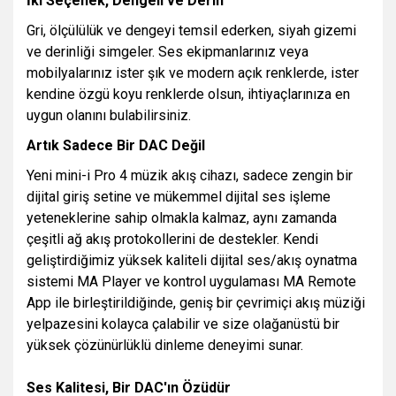
İki Seçenek, Dengeli ve Derin
Gri, ölçülülük ve dengeyi temsil ederken, siyah gizemi
ve derinliği simgeler. Ses ekipmanlarınız veya
mobilyalarınız ister şık ve modern açık renklerde, ister
kendine özgü koyu renklerde olsun, ihtiyaçlarınıza en
uygun olanını bulabilirsiniz.
Artık Sadece Bir DAC Değil
Yeni mini-i Pro 4 müzik akış cihazı, sadece zengin bir
dijital giriş setine ve mükemmel dijital ses işleme
yeteneklerine sahip olmakla kalmaz, aynı zamanda
çeşitli ağ akış protokollerini de destekler. Kendi
geliştirdiğimiz yüksek kaliteli dijital ses/akış oynatma
sistemi MA Player ve kontrol uygulaması MA Remote
App ile birleştirildiğinde, geniş bir çevrimiçi akış müziği
yelpazesini kolayca çalabilir ve size olağanüstü bir
yüksek çözünürlüklü dinleme deneyimi sunar.
Ses Kalitesi, Bir DAC'ın Özüdür