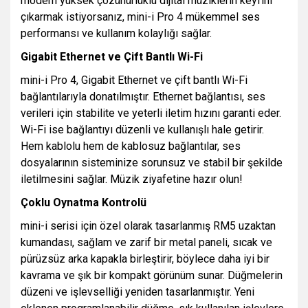
modern yüksek çözünürlüklü dijital müziklerin keyfini
çıkarmak istiyorsanız, mini-i Pro 4 mükemmel ses
performansı ve kullanım kolaylığı sağlar.
Gigabit Ethernet ve Çift Bantlı Wi-Fi
mini-i Pro 4, Gigabit Ethernet ve çift bantlı Wi-Fi
bağlantılarıyla donatılmıştır. Ethernet bağlantısı, ses
verileri için stabilite ve yeterli iletim hızını garanti eder.
Wi-Fi ise bağlantıyı düzenli ve kullanışlı hale getirir.
Hem kablolu hem de kablosuz bağlantılar, ses
dosyalarının sisteminize sorunsuz ve stabil bir şekilde
iletilmesini sağlar. Müzik ziyafetine hazır olun!
Çoklu Oynatma Kontrolü
mini-i serisi için özel olarak tasarlanmış RM5 uzaktan
kumandası, sağlam ve zarif bir metal paneli, sıcak ve
pürüzsüz arka kapakla birleştirir, böylece daha iyi bir
kavrama ve şık bir kompakt görünüm sunar. Düğmelerin
düzeni ve işlevselliği yeniden tasarlanmıştır. Yeni