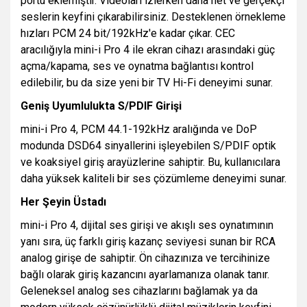
portu eklemiştir. Videoları izlerken daha net ve gerçekçi
seslerin keyfini çıkarabilirsiniz. Desteklenen örnekleme
hızları PCM 24 bit/192kHz'e kadar çıkar. CEC
aracılığıyla mini-i Pro 4 ile ekran cihazı arasındaki güç
açma/kapama, ses ve oynatma bağlantısı kontrol
edilebilir, bu da size yeni bir TV Hi-Fi deneyimi sunar.
Geniş Uyumlulukta S/PDIF Girişi
mini-i Pro 4, PCM 44.1-192kHz aralığında ve DoP
modunda DSD64 sinyallerini işleyebilen S/PDIF optik
ve koaksiyel giriş arayüzlerine sahiptir. Bu, kullanıcılara
daha yüksek kaliteli bir ses çözümleme deneyimi sunar.
Her Şeyin Üstadı
mini-i Pro 4, dijital ses girişi ve akışlı ses oynatımının
yanı sıra, üç farklı giriş kazanç seviyesi sunan bir RCA
analog girişe de sahiptir. Ön cihazınıza ve tercihinize
bağlı olarak giriş kazancını ayarlamanıza olanak tanır.
Geleneksel analog ses cihazlarını bağlamak ya da