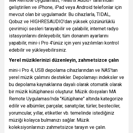
MA Remote Uygulaması, ?Matrix Audio? tarafından
geliştirilen ve iPhone, iPad veya Android telefonlar için
mevcut olan bir uygulamadır. Bu cihazlarla, TIDAL,
Qobuz ve HIGHRESAUDIO'dan yüksek çözünürlüklü
çevrimiçi sesleri tarayabilir ve çalabilir, internet radyo
istasyonlarını dinleyebilir, tüm donanım ayarlarını
yapabilir, mini-i Pro 4'ünüz için yeni yazılımları kontrol
edebilir ve yükleyebilirsiniz.
Yerel müziklerinizi düzenleyin, zahmetsizce çalın
mini-i Pro 4, USB depolama cihazlarından ve NAS'tan
yerel müzik çalımını destekler. Depolamayı indeksler ve
bu depolama kaynaklarına dayalı olarak otomatik olarak
bir müzik kütüphanesi oluşturur. Müzik dosyaları MA
Remote Uygulaması'nda "Kütüphane" altında kategorize
edilir ve albümler, parçalar, sanatçılar, türler, besteciler,
yorumcular, yıllar, etiketler vb. temelinde istediğiniz
müziği kolayca bulmanızı sağlar. Müzik
koleksiyonlarınızı zahmetsizce tarayın ve çalın.