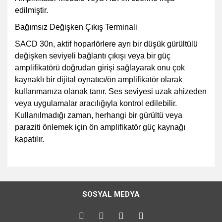
edilmiştir.
Bağımsız Değişken Çıkış Terminali
SACD 30n, aktif hoparlörlere ayrı bir düşük gürültülü
değişken seviyeli bağlantı çıkışı veya bir güç
amplifikatörü doğrudan girişi sağlayarak onu çok
kaynaklı bir dijital oynatıcı/ön amplifikatör olarak
kullanmanıza olanak tanır. Ses seviyesi uzak ahizeden
veya uygulamalar aracılığıyla kontrol edilebilir.
Kullanılmadığı zaman, herhangi bir gürültü veya
paraziti önlemek için ön amplifikatör güç kaynağı
kapatılır.
Bu ürünün fiyat bilgisi, resim, ürün açıklamalarında ve diğer
konularda yetersiz gördüğünüz noktaları öneri formunu
Bu ürüne ilk yorumu siz yapın!
kullanarak tarafımıza iletebilirsiniz.
SOSYAL MEDYA
Görüş ve önerileriniz için teşekkür ederiz.
Yorum Yaz