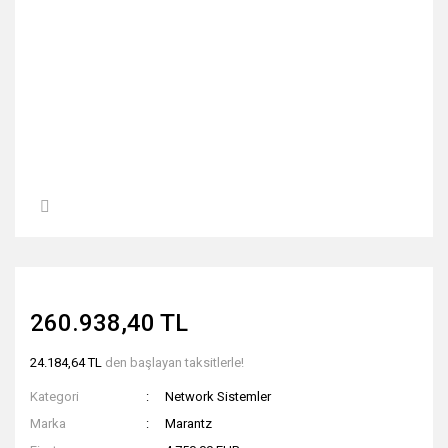
260.938,40 TL
24.184,64 TL
den başlayan taksitlerle!
Kategori
Network Sistemler
Marka
Marantz