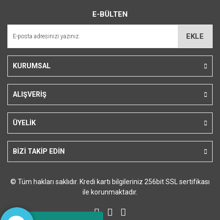
Ürün resmi kalitesiz, bozuk veya görüntülenemiyor.
E-BÜLTEN
Ürün açıklamasında eksik bilgiler bulunuyor.
Ürün bilgilerinde hatalar bulunuyor.
EKLE
Ürün fiyatı diğer sitelerden daha pahalı.
Bu ürüne benzer farklı alternatifler olmalı.
KURUMSAL
ALIŞVERİŞ
Gönder
ÜYELİK
BİZİ TAKİP EDİN
© Tüm hakları saklıdır. Kredi kartı bilgileriniz 256bit SSL sertifikası
ile korunmaktadır.