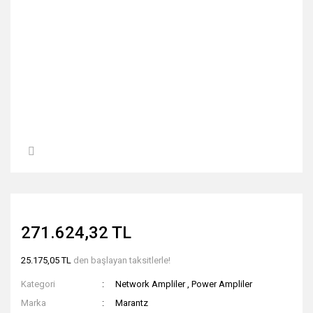
271.624,32 TL
25.175,05 TL
den başlayan taksitlerle!
Kategori
Network Ampliler
,
Power Ampliler
Marka
Marantz