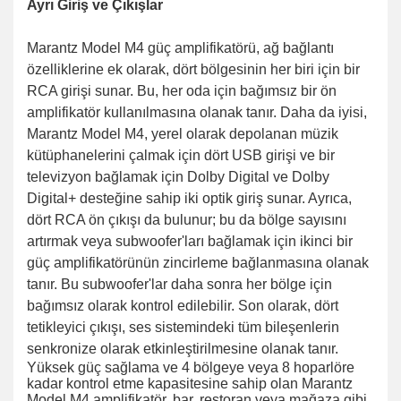
Ayrı Giriş ve Çıkışlar
Marantz Model M4 güç amplifikatörü, ağ bağlantı
özelliklerine ek olarak, dört bölgesinin her biri için bir
RCA girişi sunar. Bu, her oda için bağımsız bir ön
amplifikatör kullanılmasına olanak tanır. Daha da iyisi,
Marantz Model M4, yerel olarak depolanan müzik
kütüphanelerini çalmak için dört USB girişi ve bir
televizyon bağlamak için Dolby Digital ve Dolby
Digital+ desteğine sahip iki optik giriş sunar. Ayrıca,
dört RCA ön çıkışı da bulunur; bu da bölge sayısını
artırmak veya subwoofer'ları bağlamak için ikinci bir
güç amplifikatörünün zincirleme bağlanmasına olanak
tanır. Bu subwoofer'lar daha sonra her bölge için
bağımsız olarak kontrol edilebilir. Son olarak, dört
tetikleyici çıkışı, ses sistemindeki tüm bileşenlerin
senkronize olarak etkinleştirilmesine olanak tanır.
Yüksek güç sağlama ve 4 bölgeye veya 8 hoparlöre
kadar kontrol etme kapasitesine sahip olan Marantz
Model M4 amplifikatör, bar, restoran veya mağaza gibi