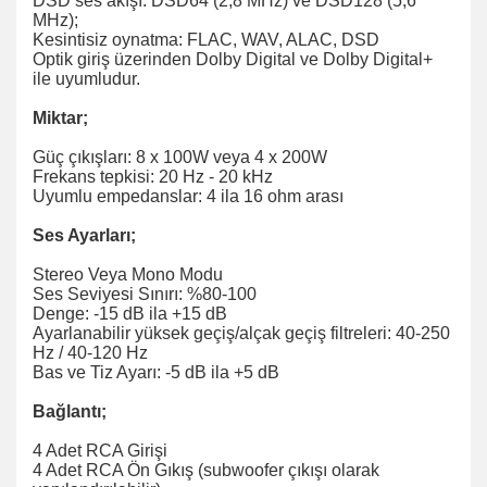
DSD ses akışı: DSD64 (2,8 MHz) ve DSD128 (5,6
MHz);
Kesintisiz oynatma: FLAC, WAV, ALAC, DSD
Optik giriş üzerinden Dolby Digital ve Dolby Digital+
ile uyumludur.
Miktar;
Güç çıkışları: 8 x 100W veya 4 x 200W
Frekans tepkisi: 20 Hz - 20 kHz
Uyumlu empedanslar: 4 ila 16 ohm arası
Ses Ayarları;
Stereo Veya Mono Modu
Ses Seviyesi Sınırı: %80-100
Denge: -15 dB ila +15 dB
Ayarlanabilir yüksek geçiş/alçak geçiş filtreleri: 40-250
Hz / 40-120 Hz
Bas ve Tiz Ayarı: -5 dB ila +5 dB
Bağlantı;
4 Adet RCA Girişi
4 Adet RCA Ön Gıkış (subwoofer çıkışı olarak