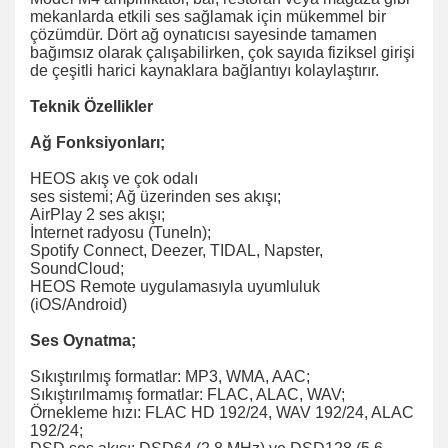
mekanlarda etkili ses sağlamak için mükemmel bir
çözümdür. Dört ağ oynatıcısı sayesinde tamamen
bağımsız olarak çalışabilirken, çok sayıda fiziksel girişi
de çeşitli harici kaynaklara bağlantıyı kolaylaştırır.
Teknik Özellikler
Ağ Fonksiyonları;
HEOS akış ve çok odalı
ses sistemi; Ağ üzerinden ses akışı;
AirPlay 2 ses akışı;
İnternet radyosu (TuneIn);
Spotify Connect, Deezer, TIDAL, Napster,
SoundCloud;
HEOS Remote uygulamasıyla uyumluluk
(iOS/Android)
Ses Oynatma;
Sıkıştırılmış formatlar: MP3, WMA, AAC;
Sıkıştırılmamış formatlar: FLAC, ALAC, WAV;
Örnekleme hızı: FLAC HD 192/24, WAV 192/24, ALAC
192/24;