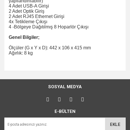
yapılandırılabilir)
4 Adet USB-A Girişi
2 Adet Optik Giriş
2 Adet RJ45 Ethernet Girişi
4x Tetikleme Çıkışı
4 -Bölgeye Dağıtılmış 8 Hoparlör Çıkışı
Genel Bilgiler;
Ölçüler (G x Y x D): 442 x 106 x 415 mm
Ağırlık: 8 kg
Bu ürünün fiyat bilgisi, resim, ürün açıklamalarında ve diğer
konularda yetersiz gördüğünüz noktaları öneri formunu
Bu ürüne ilk yorumu siz yapın!
kullanarak tarafımıza iletebilirsiniz.
SOSYAL MEDYA
Görüş ve önerileriniz için teşekkür ederiz.
Yorum Yaz
Ürün resmi kalitesiz, bozuk veya görüntülenemiyor.
E-BÜLTEN
Ürün açıklamasında eksik bilgiler bulunuyor.
Ürün bilgilerinde hatalar bulunuyor.
EKLE
Ürün fiyatı diğer sitelerden daha pahalı.